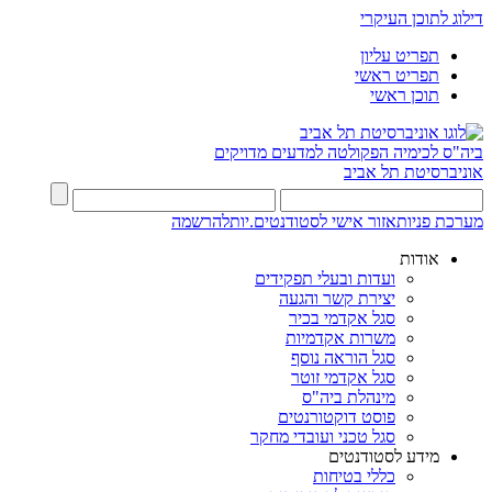
דילוג לתוכן העיקרי
תפריט עליון
תפריט ראשי
תוכן ראשי
ביה"ס לכימיה
הפקולטה למדעים מדויקים
אוניברסיטת תל אביב
מערכת פניות
אזור אישי לסטודנטים.יות
להרשמה
אודות
ועדות ובעלי תפקידים
יצירת קשר והגעה
סגל אקדמי בכיר
משרות אקדמיות
סגל הוראה נוסף
סגל אקדמי זוטר
מינהלת ביה"ס
פוסט דוקטורנטים
סגל טכני ועובדי מחקר
מידע לסטודנטים
כללי בטיחות