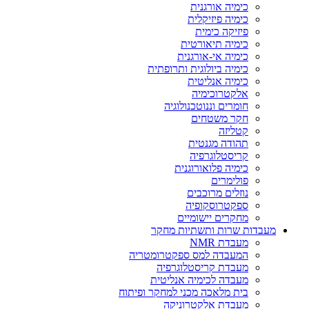
כימיה אורגנית
כימיה פיזיקלית
פיזיקה כימית
כימיה תיאורטית
כימיה אי-אורגנית
כימיה ביולוגית ותרופתית
כימיה אנליטית
אלקטרוכימיה
חומרים וננוטכנולוגיה
חקר משטחים
קטליזה
תהודה מגנטית
קריסטלוגרפיה
כימיה פלואורוגנית
פולימרים
נוזלים מרוכבים
ספקטרוסקופיה
מחקרים יישומיים
מעבדות שרות ותשתיות מחקר
מעבדת NMR
המעבדה למס ספקטרומטריה
מעבדת קריסטלוגרפיה
מעבדה לכימיה אנליטית
בית מלאכה מכני למחקר ופיתוח
מעבדת אלקטרוניקה