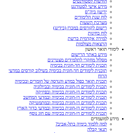
הודעות לסטודנטים
מידע אישי לסטודנט
ידיעון ביה"ס
לוח שנת הלימודים
מערכת השעות
רישום לקורסים במכרז (בידינג)
לוח בחינות
למידה אקדמית ברשת
הרצאות מצולמות
לימודי תואר ראשון
מידע באתר הרישום
מסלול מחקרי לתלמידים מצטיינים
תכנית לימודים חד-חוגית בכימיה
תוכנית לימודים חד-חוגית בכימיה בשילוב קורסים במדעי
הרוח
תכנית תואר כפול במדע והנדסה של חומרים ובכימיה
תכנית לימודים דו-חוגית בכימיה ובביולוגיה
תכנית לימודים דו-חוגית בכימיה ובפיזיקה
תכנית לימודים דו-חוגית בכימיה ובמדעי המחשב
תכנית לימודים דו-חוגית בכימיה ובמתמטיקה
תכנית לימודים דו-חוגית בכימיה ובמדעי כדור הארץ
תכנית לימודים דו-חוגית בכימיה עם חוג נוסף
מידע למועמדים
למה ללמוד כימיה בתל-אביב?
תנאי קבלה