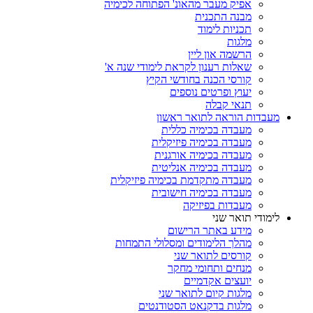
אפיק מעבר מהאונ' הפתוחה לכימיה
מבנה התכנית
תכניות לימוד
מלגות
הרשמה און ליין
שאלות רענון לקראת לימודי שנה א'
קורסי הכנה בחודשי הקיץ
יעוץ ופרטים נוספים
תנאי קבלה
מעבדות הוראה לתואר ראשון
מעבדה בכימיה כללית
מעבדה בכימיה פיזיקלית
מעבדה בכימיה אורגנית
מעבדה בכימיה אנליטית
מעבדה מתקדמת בכימיה פיזיקלית
מעבדה בכימיה חישובית
מעבדות בפיזיקה
לימודי תואר שני
מידע באתר הרישום
מהלך הלימודים ומסלולי התמחות
קורסים לתואר שני
מנחים ותחומי מחקר
יועצים אקדמיים
מלגות קיום לתואר שני
מלגות בדקנאט הסטודנטים