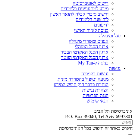
רישום לאוניברסיטה
מידע למתעניינים בלימודים
חישוב סיכויי קבלה לתואר ראשון
לוח שנת הלימודים
ידיעונים
כניסה לאזור האישי
סגל ומינהלה
אגפים ומשרדי מינהלה
ארגון הסגל המנהלי
ארגון הסגל האקדמי הבכיר
ארגון הסגל האקדמי הזוטר
כניסה ל-My Tau
נגישות
נגישות בקמפוס
מניעה וטיפול בהטרדה מינית
הנחיות בדבר חוק חופש המידע
הצהרת נגישות
הגנת הפרטיות
תנאי שימוש
אוניברסיטת תל אביב
P.O. Box 39040, Tel Aviv 6997801
חיפוש באתר זה
חיפוש בכל האוניברסיטה