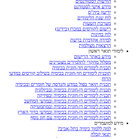
הודעות לסטודנטים
מידע אישי לסטודנט
ידיעון ביה"ס
לוח שנת הלימודים
מערכת השעות
רישום לקורסים במכרז (בידינג)
לוח בחינות
למידה אקדמית ברשת
הרצאות מצולמות
לימודי תואר ראשון
מידע באתר הרישום
מסלול מחקרי לתלמידים מצטיינים
תכנית לימודים חד-חוגית בכימיה
תוכנית לימודים חד-חוגית בכימיה בשילוב קורסים במדעי
הרוח
תכנית תואר כפול במדע והנדסה של חומרים ובכימיה
תכנית לימודים דו-חוגית בכימיה ובביולוגיה
תכנית לימודים דו-חוגית בכימיה ובפיזיקה
תכנית לימודים דו-חוגית בכימיה ובמדעי המחשב
תכנית לימודים דו-חוגית בכימיה ובמתמטיקה
תכנית לימודים דו-חוגית בכימיה ובמדעי כדור הארץ
תכנית לימודים דו-חוגית בכימיה עם חוג נוסף
מידע למועמדים
למה ללמוד כימיה בתל-אביב?
תנאי קבלה