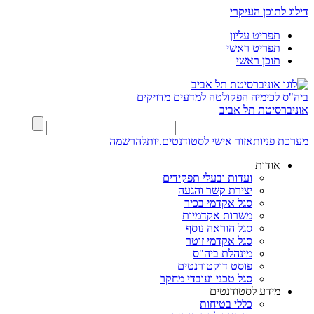
דילוג לתוכן העיקרי
תפריט עליון
תפריט ראשי
תוכן ראשי
ביה"ס לכימיה
הפקולטה למדעים מדויקים
אוניברסיטת תל אביב
מערכת פניות
אזור אישי לסטודנטים.יות
להרשמה
אודות
ועדות ובעלי תפקידים
יצירת קשר והגעה
סגל אקדמי בכיר
משרות אקדמיות
סגל הוראה נוסף
סגל אקדמי זוטר
מינהלת ביה"ס
פוסט דוקטורנטים
סגל טכני ועובדי מחקר
מידע לסטודנטים
כללי בטיחות