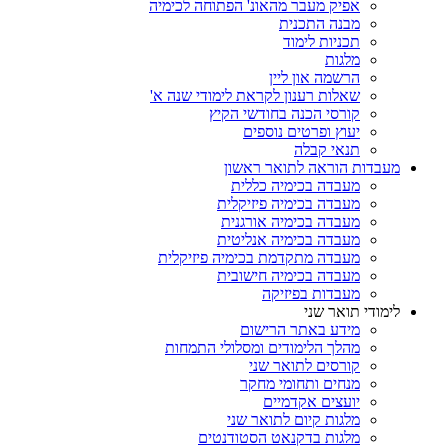
אפיק מעבר מהאונ' הפתוחה לכימיה
מבנה התכנית
תכניות לימוד
מלגות
הרשמה און ליין
שאלות רענון לקראת לימודי שנה א'
קורסי הכנה בחודשי הקיץ
יעוץ ופרטים נוספים
תנאי קבלה
מעבדות הוראה לתואר ראשון
מעבדה בכימיה כללית
מעבדה בכימיה פיזיקלית
מעבדה בכימיה אורגנית
מעבדה בכימיה אנליטית
מעבדה מתקדמת בכימיה פיזיקלית
מעבדה בכימיה חישובית
מעבדות בפיזיקה
לימודי תואר שני
מידע באתר הרישום
מהלך הלימודים ומסלולי התמחות
קורסים לתואר שני
מנחים ותחומי מחקר
יועצים אקדמיים
מלגות קיום לתואר שני
מלגות בדקנאט הסטודנטים