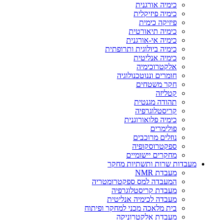
כימיה אורגנית
כימיה פיזיקלית
פיזיקה כימית
כימיה תיאורטית
כימיה אי-אורגנית
כימיה ביולוגית ותרופתית
כימיה אנליטית
אלקטרוכימיה
חומרים וננוטכנולוגיה
חקר משטחים
קטליזה
תהודה מגנטית
קריסטלוגרפיה
כימיה פלואורוגנית
פולימרים
נוזלים מרוכבים
ספקטרוסקופיה
מחקרים יישומיים
מעבדות שרות ותשתיות מחקר
מעבדת NMR
המעבדה למס ספקטרומטריה
מעבדת קריסטלוגרפיה
מעבדה לכימיה אנליטית
בית מלאכה מכני למחקר ופיתוח
מעבדת אלקטרוניקה