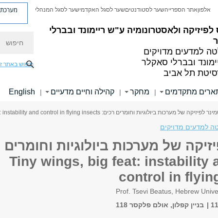
מערכת פ
אלפון
אתר הספרייה
שער לסטודנטים
שער לסגל האקדמי
שער לסגל המנהלי
לפיזיקה ולאסטרונומיה
ע"ש ריימונד ובברלי
חיפוש
ה למדעים מדויקים
ימונד ובברלי סאקלר
חיפוש באתר ז
סיטת תל אביב
ארים מתקדמים
מחקר
קהילה וחיים מדעיים
English
|
|
|
לפיזיקה של מערכות ביולוגיות וחומרים רכים: Tiny wings, big feat: instability and control in flying insects
ה למדעים מדויקים
זיקה של מערכות ביולוגיות וחומרים
: Tiny wings, big feat: instability and
control in flyin
Prof. Tsevi Beatus, Hebrew Unive
בניין קפלון, אולם פלקסר 118