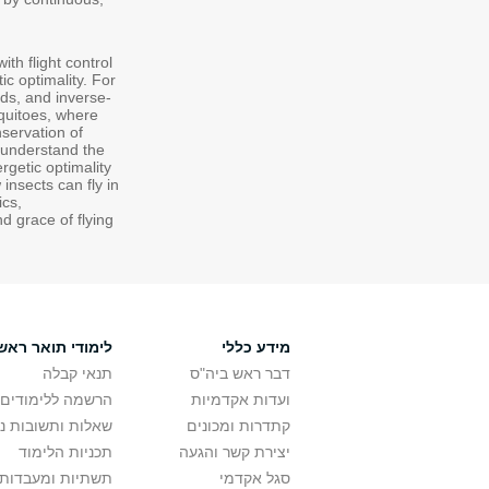
th flight control
c optimality. For
ds, and inverse-
quitoes, where
nservation of
 understand the
ergetic optimality
insects can fly in
ics,
 grace of flying
מידע כללי
לימודי תואר ראשו
דבר ראש ביה"ס
תנאי קבלה
ועדות אקדמיות
הרשמה ללימודים
קתדרות ומכונים
שאלות ותשובות נ
יצירת קשר והגעה
תכניות הלימוד
סגל אקדמי
תשתיות ומעבדות 