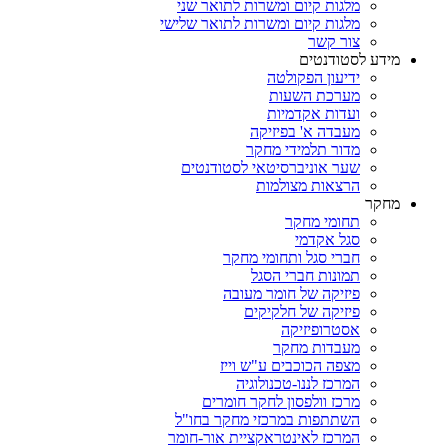
מלגות קיום ומשרות לתואר שני
מלגות קיום ומשרות לתואר שלישי
צור קשר
מידע לסטודנטים
ידיעון הפקולטה
מערכת השעות
ועדות אקדמיות
מעבדה א' בפיזיקה
מדור תלמידי מחקר
שער אוניברסיטאי לסטודנטים
הרצאות מצולמות
מחקר
תחומי מחקר
סגל אקדמי
חברי סגל ותחומי מחקר
תמונות חברי הסגל
פיזיקה של חומר מעובה
פיזיקה של חלקיקים
אסטרופיזיקה
מעבדות מחקר
מצפה הכוכבים ע"ש וייז
המרכז לננו-טכנולוגיה
מרכז וולפסון לחקר חומרים
השתתפות במרכזי מחקר בחו"ל
המרכז לאינטראקציית אור-חומר