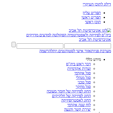
דילוג לתוכן העיקרי
תפריט עליון
תפריט ראשי
תוכן ראשי
ביה"ס לפיזיקה ולאסטרונומיה
הפקולטה למדעים מדויקים
אוניברסיטת תל אביב
מערכת פניות
אזור אישי לסטודנטים.יות
להרשמה
מידע כללי
דבר ראש ביה"ס
ועדות אקדמיות
סגל אקדמי
סגל מנהלי
סגל טכני
סגל מחקר
החוג לפיזיקה של חומר מעובה
החוג לפיזיקה של חלקיקים
החוג לאסטרופיזיקה
לוח שנה אקדמי
יצירת קשר והגעה