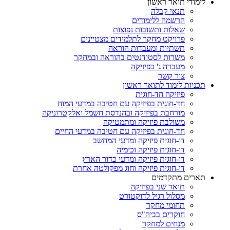
לימודי תואר ראשון
תנאי קבלה
הרשמה ללימודים
שאלות ותשובות נפוצות
פרויקט מחקר לתלמידים מצטיינים
תשתיות ומעבדות הוראה
משרות לסטודנטים בהוראה ובמחקר
מעבדה ג' בפיזיקה
צור קשר
תכניות לימוד לתואר ראשון
פיזיקה חד-חוגית
חד-חוגית בפיזיקה עם חטיבה במדעי המוח
מורחבת בפיזיקה ובהנדסת חשמל ואלקטרוניקה
משולבת פיזיקה ומתמטיקה
חד-חוגית בפיזיקה עם חטיבה במדעי החיים
דו-חוגית פיזיקה ומדעי המחשב
דו-חוגית פיזיקה וכימיה
דו-חוגית פיזיקה ומדעי כדור הארץ
דו-חוגית פיזיקה וחוג מפקולטה אחרת
תארים מתקדמים
תואר שני בפיזיקה
מסלול רגיל לדוקטורט
תחומי מחקר
חוקרים בביה"ס
מנחים למחקר