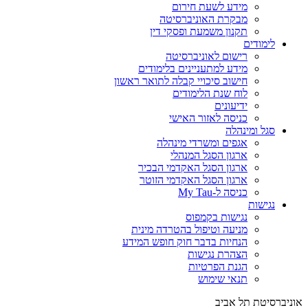
מידע לשעת חירום
מבקרת האוניברסיטה
תקנון משמעת ופסקי דין
לימודים
רישום לאוניברסיטה
מידע למתעניינים בלימודים
חישוב סיכויי קבלה לתואר ראשון
לוח שנת הלימודים
ידיעונים
כניסה לאזור האישי
סגל ומינהלה
אגפים ומשרדי מינהלה
ארגון הסגל המנהלי
ארגון הסגל האקדמי הבכיר
ארגון הסגל האקדמי הזוטר
כניסה ל-My Tau
נגישות
נגישות בקמפוס
מניעה וטיפול בהטרדה מינית
הנחיות בדבר חוק חופש המידע
הצהרת נגישות
הגנת הפרטיות
תנאי שימוש
אוניברסיטת תל אביב