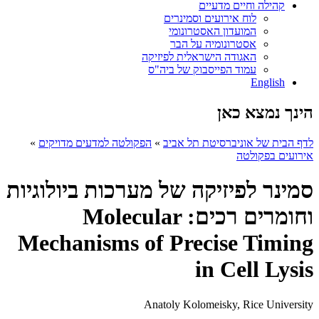
קהילה וחיים מדעיים
לוח אירועים וסמינרים
המועדון האסטרונומי
אסטרונומיה על הבר
האגודה הישראלית לפיזיקה
עמוד הפייסבוק של ביה"ס
English
הינך נמצא כאן
לדף הבית של אוניברסיטת תל אביב
»
הפקולטה למדעים מדויקים
»
אירועים בפקולטה
סמינר לפיזיקה של מערכות ביולוגיות
וחומרים רכים: Molecular
Mechanisms of Precise Timing
in Cell Lysis
Anatoly Kolomeisky, Rice University