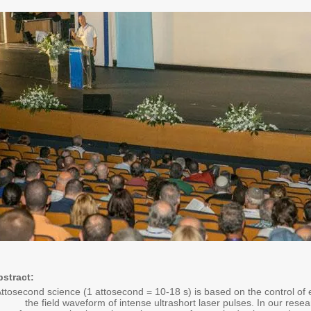
bstract:
ttosecond science (1 attosecond = 10-18 s) is based on the control of 
the field waveform of intense ultrashort laser pulses. In our resea