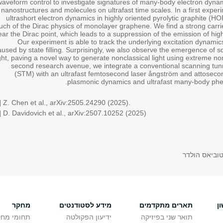
waveform control to investigate signatures of many-body electron dynami
nanostructures and molecules on ultrafast time scales. In a first exper
ultrashort electron dynamics in highly oriented pyrolytic graphite (H
ch of the Dirac physics of monolayer graphene. We find a strong carrier
ear the Dirac point, which leads to a suppression of the emission of hig
Our experiment is able to track the underlying excitation dynami
aused by state filling. Surprisingly, we also observe the emergence of
ight, paving a novel way to generate nonclassical light using extreme non
second research avenue, we integrate a conventional scanning tun
(STM) with an ultrafast femtosecond laser ångström and attoseco
plasmonic dynamics and ultrafast many-body phe
] Z. Chen et al., arXiv:2505.24290 (2025).
] D. Davidovich et al., arXiv:2507.10252 (2025)
טוביאס הולדר
ן
תארים מתקדמים
מידע לסטודנטים
מחקר
תואר שני בפיזיקה
ידיעון הפקולטה
תחומי מחק