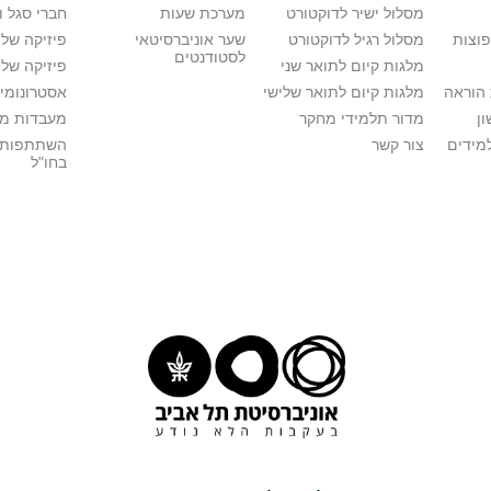
מסלול ישיר לדוקטורט
מערכת שעות
חברי סגל 
פוצות
מסלול רגיל לדוקטורט
שער אוניברסיטאי
פיזיקה של
לסטודנטים
מלגות קיום לתואר שני
פיזיקה של 
הוראה
מלגות קיום לתואר שלישי
אסטרונומיה
ן
מדור תלמידי מחקר
מעבדות מ
מידים
צור קשר
השתתפות 
בחו"ל