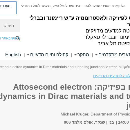
מערכת פ
אלפון
אתר הספרייה
שער לסטודנטים
שער לסגל האקדמי
שער לסגל המנהלי
לפיזיקה ולאסטרונומיה
ע"ש ריימונד ובברלי
חיפוש
ה למדעים מדויקים
ימונד ובברלי סאקלר
חיפוש באתר ז
סיטת תל אביב
ארים מתקדמים
מחקר
קהילה וחיים מדעיים
English
|
|
|
יזיקה: Attosecond electron dynamics in Dirac materials and tunneling junctions
טה למדעים מדויקים
קולוקוויום בפיזיקה: Attosecond electron
dynamics in Dirac materials and 
Michael Krüger, Department of Physic
בניין שנקר, אולם מלמד 006