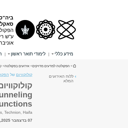
תוכן
תפריט
עליון
ראשי
ביה"ס 
סאקלר
הפקולט
ע"ש רי
אוניבר
מידע כללי
לימודי תואר ראשון
ת
|
|
הינך נמצא כאן
>
הפקולטה למדעים מדויקים
>
אירועים בפקולטה
> קולוקוויום בפ
קולוקוויום
של
הפקול
ללוח האירועים
המלא
tunneling
junctions
s, Technion, Haifa
07 בדצמבר 2025, 14:00