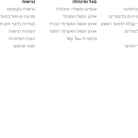
סגל ומינהלה
נגישות
יברסיטה
אגפים ומשרדי מינהלה
נגישות בקמפוס
יינים בלימודים
ארגון הסגל המנהלי
מניעה וטיפול בהטר
י קבלה לתואר ראשון
ארגון הסגל האקדמי הבכיר
הנחיות בדבר חוק ח
ימודים
ארגון הסגל האקדמי הזוטר
הצהרת נגישות
כניסה ל-My Tau
הגנת הפרטיות
 האישי
תנאי שימוש