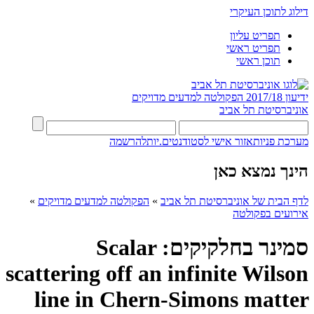
דילוג לתוכן העיקרי
תפריט עליון
תפריט ראשי
תוכן ראשי
ידיעון 2017/18
הפקולטה למדעים מדויקים
אוניברסיטת תל אביב
מערכת פניות
אזור אישי לסטודנטים.יות
להרשמה
הינך נמצא כאן
לדף הבית של אוניברסיטת תל אביב
»
הפקולטה למדעים מדויקים
»
אירועים בפקולטה
סמינר בחלקיקים: Scalar
scattering off an infinite Wilson
line in Chern-Simons matter