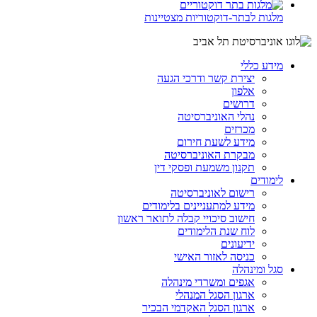
מלגות לבתר-דוקטוריות מצטיינות
מידע כללי
יצירת קשר ודרכי הגעה
אלפון
דרושים
נהלי האוניברסיטה
מכרזים
מידע לשעת חירום
מבקרת האוניברסיטה
תקנון משמעת ופסקי דין
לימודים
רישום לאוניברסיטה
מידע למתעניינים בלימודים
חישוב סיכויי קבלה לתואר ראשון
לוח שנת הלימודים
ידיעונים
כניסה לאזור האישי
סגל ומינהלה
אגפים ומשרדי מינהלה
ארגון הסגל המנהלי
ארגון הסגל האקדמי הבכיר