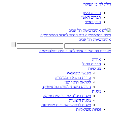
דילוג לתוכן העיקרי
תפריט עליון
תפריט ראשי
תוכן ראשי
נשים במתמטיקה
בית הספר למדעי המתמטיקה
אוניברסיטת תל אביב
מערכת פניות
אזור אישי לסטודנטים.יות
להרשמה
אודות
חברות הסגל
פעילויות
מפגשי WoMath
סדרת הרצאות מכובדות
לקראת תואר שני
הכינוס השנתי לנשים במתמטיקה
מלגות
מלגות ביה"ס למדעי המתמטיקה
מלגות חיצוניות
מלגות לבתר-דוקטוריות מצטיינות
זכויות סוציאליות