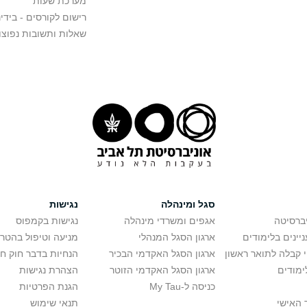
מערכת שעות
רישום לקורסים - בידינ
שאלות ותשובות נפוצו
סגל ומינהלה
נגישות
יברסיטה
אגפים ומשרדי מינהלה
נגישות בקמפוס
יינים בלימודים
ארגון הסגל המנהלי
מניעה וטיפול בהטר
י קבלה לתואר ראשון
ארגון הסגל האקדמי הבכיר
הנחיות בדבר חוק ח
ימודים
ארגון הסגל האקדמי הזוטר
הצהרת נגישות
כניסה ל-My Tau
הגנת הפרטיות
 האישי
תנאי שימוש