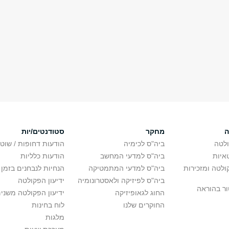
ה
מחקר
סטודנטים/יות
לטה
ביה"ס לכימיה
הודעות דחופות / שוט
איות
ביה"ס למדעי המחשב
הודעות כלליות
לטה ומזכירות
ביה"ס למדעי המתמטיקה
הנחיות לנבחנים בזמן 
ביה"ס לפיזיקה ולאסטרונומיה
ידיעון הפקולטה
ור בהוראה
החוג לגאופיזיקה
ידיעון הפקולטה משני
החוקרים שלנו
לוח בחינות
מלגות