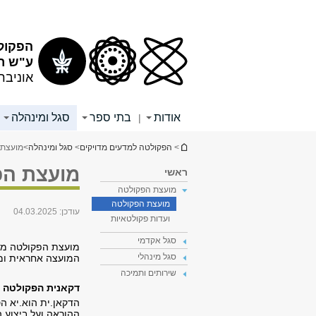
תוכן
תפריט
עליון
ראשי
הפקול
ע"ש רי
אוניבר
אודות
בתי ספר
סגל ומינהלה
|
הינך נמצא כאן
>
הפקולטה למדעים מדויקים
>
סגל ומינהלה
>
מועצת 
מועצת הפ
ראשי
מועצת הפקולטה
מועצת הפקולטה
עודכן:
04.03.2025
ועדות פקולטאיות
סגל אקדמי
מועצת הפקולטה מור
סגל מינהלי
המועצה אחראית ומפ
שירותים ותמיכה
דקאנית הפקולטה - 
הדקאן.ית הוא.יא ה
ההוראה ועל ביצוע 