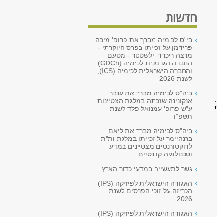
חדשות
בי"ס לכימיה מברך את פרופ' מיכה
פרידמן על זכייתו בפרס היוקרתי -
מרצה ריכרד וילשטטר - מטעם
החברה הגרמנית לכימיה (GDCh)
והחברה הישראלית לכימיה (ICS),
לשנת 2026
ביה"ס לכימיה מברך את ענבר
אנקונינה שזכתה במלגת הצטיינות
ע"ש פרופ' עמנואל פלד לשנת
תשפ"ו
ביה"ס לכימיה מברך את ליאם
ברנהיימר על זכייתו במלגת ות"ת
לדוקטורנטים מצטיינים במדע
וטכנולוגיה קוונטיים
גשר לתעשייה במדעי כדור הארץ
האגודה הישראלית לפיזיקה (IPS)
הכריזה על זוכי הפרסים לשנת
2026
האגודה הישראלית לפיזיקה (IPS)