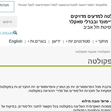
מערכת פ
אלפון
אתר הספרייה
שער לסטודנטים
שער לסגל האקדמי
שער לסגל המנהלי
טה למדעים מדויקים
חיפוש
ימונד ובברלי סאקלר
סיטת תל אביב
חיפוש באתר ז
מחקר
סטודנטים.יות
ידיעון
בוגרים.ות
English
|
|
|
|
הפקולטה
> מועצת הפקולטה
קולטה
כבת מכל הפרופסורים.יות מן המניין והפרופסורים.יות החברים.ות בפקולטה.
קחת על תוכניות הלימודים ועל סדרי ההוראה בפקולטה.
פרופ' טובה מילוא
סמכות האקדמית העליונה בפקולטה בכל הקשור לתכני הלימודים, בפיקוח על
החוקים והתקנות בפקולטה.