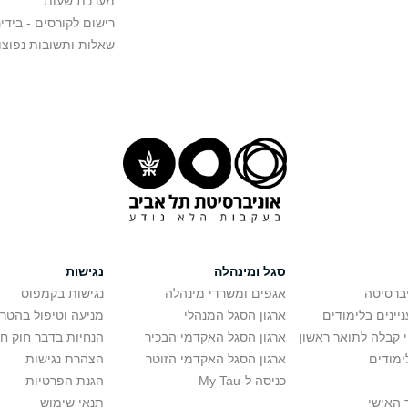
מערכת שעות
רישום לקורסים - בידינ
שאלות ותשובות נפוצו
סגל ומינהלה
נגישות
יברסיטה
אגפים ומשרדי מינהלה
נגישות בקמפוס
יינים בלימודים
ארגון הסגל המנהלי
מניעה וטיפול בהטר
י קבלה לתואר ראשון
ארגון הסגל האקדמי הבכיר
הנחיות בדבר חוק ח
ימודים
ארגון הסגל האקדמי הזוטר
הצהרת נגישות
כניסה ל-My Tau
הגנת הפרטיות
 האישי
תנאי שימוש