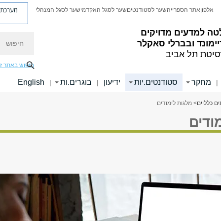
מערכת פ
אלפון
אתר הספרייה
שער לסטודנטים
שער לסגל האקדמי
שער לסגל המנהלי
טה למדעים מדויקים
חיפוש
ימונד ובברלי סאקלר
סיטת תל אביב
חיפוש באתר ז
מחקר
סטודנטים.יות
ידיעון
בוגרים.ות
English
|
|
|
ים כלליים
> מלגות לימודים
ודים