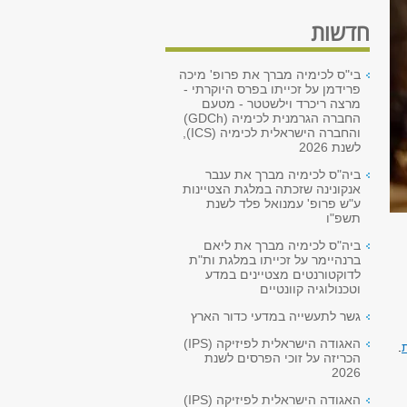
חדשות
בי"ס לכימיה מברך את פרופ' מיכה
פרידמן על זכייתו בפרס היוקרתי -
מרצה ריכרד וילשטטר - מטעם
החברה הגרמנית לכימיה (GDCh)
והחברה הישראלית לכימיה (ICS),
לשנת 2026
ביה"ס לכימיה מברך את ענבר
אנקונינה שזכתה במלגת הצטיינות
ע"ש פרופ' עמנואל פלד לשנת
תשפ"ו
ביה"ס לכימיה מברך את ליאם
ברנהיימר על זכייתו במלגת ות"ת
לדוקטורנטים מצטיינים במדע
וטכנולוגיה קוונטיים
גשר לתעשייה במדעי כדור הארץ
האגודה הישראלית לפיזיקה (IPS)
.
הכריזה על זוכי הפרסים לשנת
2026
האגודה הישראלית לפיזיקה (IPS)