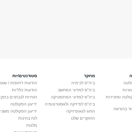
ה
מחקר
סטודנטים/יות
לטה
ביה"ס לכימיה
הודעות דחופות / שוט
איות
ביה"ס למדעי המחשב
הודעות כלליות
לטה ומזכירות
ביה"ס למדעי המתמטיקה
הנחיות לנבחנים בזמן 
ביה"ס לפיזיקה ולאסטרונומיה
ידיעון הפקולטה
ור בהוראה
החוג לגאופיזיקה
ידיעון הפקולטה משני
החוקרים שלנו
לוח בחינות
מלגות