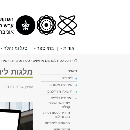
תוכן
תפריט
עליון
ראשי
הפקול
ע"ש רי
אוניבר
אודות
בתי ספר
סגל ומינהלה
|
|
הינך נמצא כאן
>
הפקולטה למדעים מדויקים
>
סטודנטים.יות
>
שירות
מלגות לימ
ראשי
לימודים
שירותים מקוונים
עודכן:
31.07.2024
הישארו מעודכנים
שירותים כלליים
צור קשר ושעות
קבלה
מדריך לסטודנט.ית
המתחיל.ה
התאמות לימודיות
שירותי ייעוץ