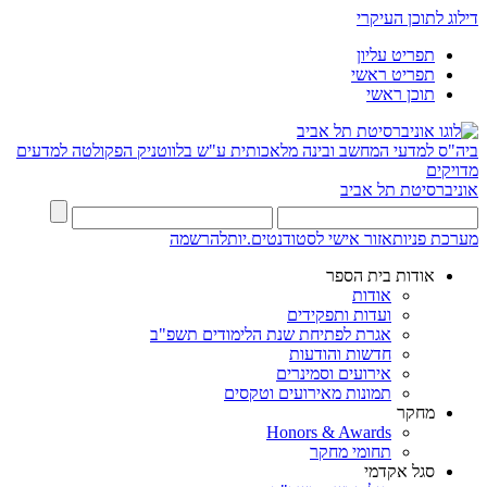
דילוג לתוכן העיקרי
תפריט עליון
תפריט ראשי
תוכן ראשי
ביה"ס למדעי המחשב ובינה מלאכותית ע"ש בלווטניק
הפקולטה למדעים
מדויקים
אוניברסיטת תל אביב
מערכת פניות
אזור אישי לסטודנטים.יות
להרשמה
אודות בית הספר
אודות
ועדות ותפקידים
אגרת לפתיחת שנת הלימודים תשפ"ב
חדשות והודעות
אירועים וסמינרים
תמונות מאירועים וטקסים
מחקר
Honors & Awards
תחומי מחקר
סגל אקדמי