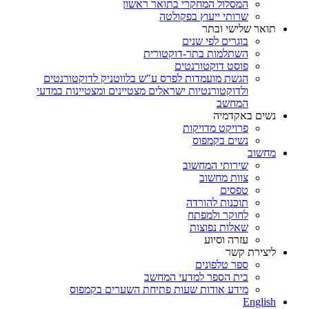
המסלול המחקרי בתואר ראשון
שרותי ייעוץ בפקולטה
תואר שלישי ובתר
בוגרים לפי שנים
השתלמות בתר-דוקטורית
פוסט דוקטורנטים
הגשת מועמדות לפרס ע"ש בלווטניק לדוקטורנטים
ולדוקטורנטיות ישראלים מצטיינים ומצטיינות במדעי
המחשב
נשים באקדמיה
פרויקט מדויקות
נשים בקמפוס
מחשוב
שירותי המחשוב
צוות מחשוב
טפסים
תוכנות להורדה
לחוקר ולמפתח
שאלות נפוצות
עזרה וסיוע
ליצירת קשר
ספר טלפונים
בית הספר למדעי המחשב
מידע אודות שעות פתיחת השערים בקמפוס
English