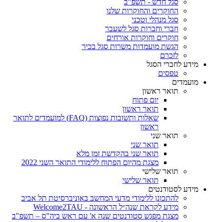
סגל חדש - תשפ"ב
החוקרים והחוקרות שלנו
סגל מנהלי וטכני
חברי וחברות סגל לשעבר
חוקרים וחוקרות אורחים
הגשת מועמדות משרות סגל בכיר
לזכרם
מידע לחברי הסגל
טפסים
מועמדים
תואר ראשון
יום פתוח
תואר ראשון
שאלות ותשובות נפוצות (FAQ) למועמדים לתואר
ראשון
תואר שני
תואר שני
תואר שני בהקדשת זמן מלא
מצגת מהיום הפתוח ללימודי התואר השני 2022
תואר שלישי
תואר שלישי
מידע לסטודנטים
להתכונן ללימודי מדעי המחשב באוניברסיטת תל אביב
מידע לקראת שנה״ל הראשונה - Welcome2TAU
מצגת מפגש סטודנטים שנה א' עם ראש ביה"ס – תשפ"ב