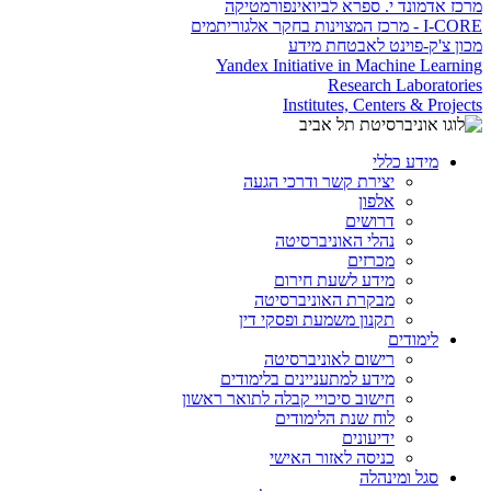
מרכז אדמונד י. ספרא לביואינפורמטיקה
I-CORE - מרכז המצוינות בחקר אלגוריתמים
מכון צ'ק-פוינט לאבטחת מידע
Yandex Initiative in Machine Learning
Research Laboratories
Institutes, Centers & Projects
מידע כללי
יצירת קשר ודרכי הגעה
אלפון
דרושים
נהלי האוניברסיטה
מכרזים
מידע לשעת חירום
מבקרת האוניברסיטה
תקנון משמעת ופסקי דין
לימודים
רישום לאוניברסיטה
מידע למתעניינים בלימודים
חישוב סיכויי קבלה לתואר ראשון
לוח שנת הלימודים
ידיעונים
כניסה לאזור האישי
סגל ומינהלה