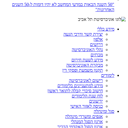
"50 השנה הבאות במדעי המחשב לא יהיו דומות ל-50 השנים
האחרונות"
מידע כללי
יצירת קשר ודרכי הגעה
אלפון
דרושים
נהלי האוניברסיטה
מכרזים
מידע לשעת חירום
מבקרת האוניברסיטה
תקנון משמעת ופסקי דין
לימודים
רישום לאוניברסיטה
מידע למתעניינים בלימודים
חישוב סיכויי קבלה לתואר ראשון
לוח שנת הלימודים
ידיעונים
כניסה לאזור האישי
סגל ומינהלה
אגפים ומשרדי מינהלה
ארגון הסגל המנהלי
ארגון הסגל האקדמי הבכיר