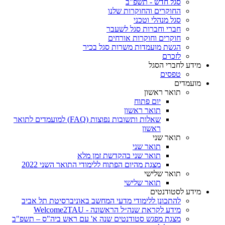
סגל חדש - תשפ"ב
החוקרים והחוקרות שלנו
סגל מנהלי וטכני
חברי וחברות סגל לשעבר
חוקרים וחוקרות אורחים
הגשת מועמדות משרות סגל בכיר
לזכרם
מידע לחברי הסגל
טפסים
מועמדים
תואר ראשון
יום פתוח
תואר ראשון
שאלות ותשובות נפוצות (FAQ) למועמדים לתואר
ראשון
תואר שני
תואר שני
תואר שני בהקדשת זמן מלא
מצגת מהיום הפתוח ללימודי התואר השני 2022
תואר שלישי
תואר שלישי
מידע לסטודנטים
להתכונן ללימודי מדעי המחשב באוניברסיטת תל אביב
מידע לקראת שנה״ל הראשונה - Welcome2TAU
מצגת מפגש סטודנטים שנה א' עם ראש ביה"ס – תשפ"ב