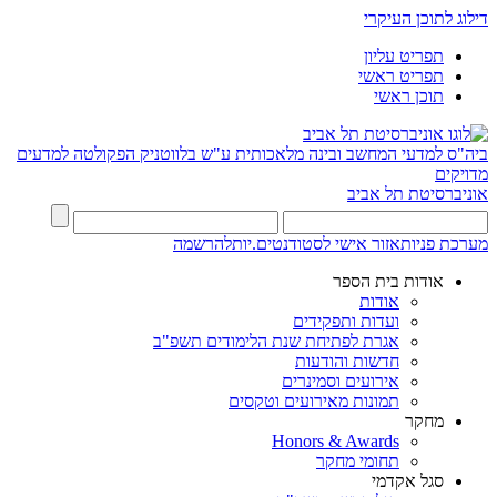
דילוג לתוכן העיקרי
תפריט עליון
תפריט ראשי
תוכן ראשי
ביה"ס למדעי המחשב ובינה מלאכותית ע"ש בלווטניק
הפקולטה למדעים
מדויקים
אוניברסיטת תל אביב
מערכת פניות
אזור אישי לסטודנטים.יות
להרשמה
אודות בית הספר
אודות
ועדות ותפקידים
אגרת לפתיחת שנת הלימודים תשפ"ב
חדשות והודעות
אירועים וסמינרים
תמונות מאירועים וטקסים
מחקר
Honors & Awards
תחומי מחקר
סגל אקדמי