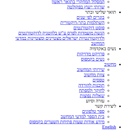
המסלול המחקרי בתואר ראשון
שרותי ייעוץ בפקולטה
תואר שלישי ובתר
בוגרים לפי שנים
השתלמות בתר-דוקטורית
פוסט דוקטורנטים
הגשת מועמדות לפרס ע"ש בלווטניק לדוקטורנטים
ולדוקטורנטיות ישראלים מצטיינים ומצטיינות במדעי
המחשב
נשים באקדמיה
פרויקט מדויקות
נשים בקמפוס
מחשוב
שירותי המחשוב
צוות מחשוב
טפסים
תוכנות להורדה
לחוקר ולמפתח
שאלות נפוצות
עזרה וסיוע
ליצירת קשר
ספר טלפונים
בית הספר למדעי המחשב
מידע אודות שעות פתיחת השערים בקמפוס
English