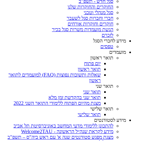
סגל חדש - תשפ"ב
החוקרים והחוקרות שלנו
סגל מנהלי וטכני
חברי וחברות סגל לשעבר
חוקרים וחוקרות אורחים
הגשת מועמדות משרות סגל בכיר
לזכרם
מידע לחברי הסגל
טפסים
מועמדים
תואר ראשון
יום פתוח
תואר ראשון
שאלות ותשובות נפוצות (FAQ) למועמדים לתואר
ראשון
תואר שני
תואר שני
תואר שני בהקדשת זמן מלא
מצגת מהיום הפתוח ללימודי התואר השני 2022
תואר שלישי
תואר שלישי
מידע לסטודנטים
להתכונן ללימודי מדעי המחשב באוניברסיטת תל אביב
מידע לקראת שנה״ל הראשונה - Welcome2TAU
מצגת מפגש סטודנטים שנה א' עם ראש ביה"ס – תשפ"ב