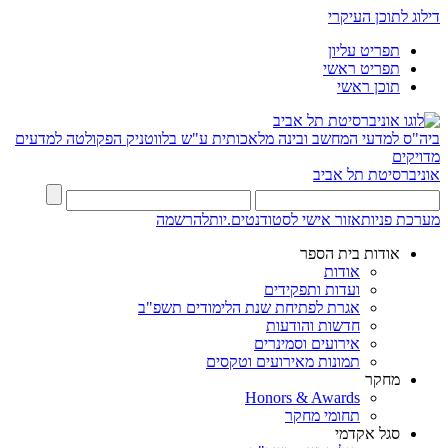
דילוג לתוכן העיקרי
תפריט עליון
תפריט ראשי
תוכן ראשי
ביה"ס למדעי המחשב ובינה מלאכותית ע"ש בלווטניק
הפקולטה למדעים
מדויקים
אוניברסיטת תל אביב
מערכת פניות
אזור אישי לסטודנטים.יות
להרשמה
אודות בית הספר
אודות
ועדות ותפקידים
אגרת לפתיחת שנת הלימודים תשפ"ב
חדשות והודעות
אירועים וסמינרים
תמונות מאירועים וטקסים
מחקר
Honors & Awards
תחומי מחקר
סגל אקדמי