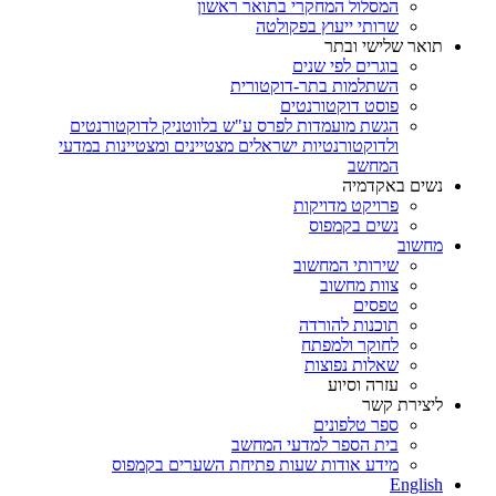
המסלול המחקרי בתואר ראשון
שרותי ייעוץ בפקולטה
תואר שלישי ובתר
בוגרים לפי שנים
השתלמות בתר-דוקטורית
פוסט דוקטורנטים
הגשת מועמדות לפרס ע"ש בלווטניק לדוקטורנטים
ולדוקטורנטיות ישראלים מצטיינים ומצטיינות במדעי
המחשב
נשים באקדמיה
פרויקט מדויקות
נשים בקמפוס
מחשוב
שירותי המחשוב
צוות מחשוב
טפסים
תוכנות להורדה
לחוקר ולמפתח
שאלות נפוצות
עזרה וסיוע
ליצירת קשר
ספר טלפונים
בית הספר למדעי המחשב
מידע אודות שעות פתיחת השערים בקמפוס
English