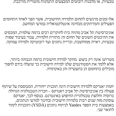
טבעיות, או מלבנות רובוטים המבצעים התנהגות מוטורית מורכבת.
אלו זמנים מרגשים לתחום הלמידה החישובית, אשר הפך לאחד התחומים
הפעילים והמרתקים מבחינה אינטלקטואלית במדעי המחשב.
אוניברסיטת תל אביב מהווה בית לחוקרים רבים ברמה עולמית, המכסים
את ההיבטים השונים של תחום זה: מתורת הלמידה, עבור בעיבוד שפות
טבעיות, ראייה ממוחשבת, וכריית נתונים ועד רובוטיקה ולמידה עמוקה.
מטרתנו אינה רק ביצוע מחקר למידה חישובית ברמה הגבוהה ביותר,
אלא ללמד את הסטודנטים שלנו למידה חישובית כך שיעלה בידם להפוך
מובילים בתחומם הן בתעשייה והן באקדמיה.
יוזמת יאנדקס ללמידה חישובית הינה תוכנית ייחודית, המבוססת על שיתוף
פעולה בין אוניברסיטת תל אביב ויאנדקס – חברת הטכנולוגיה הגדולה
ברוסיה וחלוצת טכנולוגיית החיפוש באינטרנט. בנוסף לכך, יאנדקס
עוסקת מזה שנים רבות בלמידה חישובית ובחינוך למדעי הנתונים,
באמצעות בית הספר Yandex לניתוח נתונים (YSDA) ותוכניות לימוד
לתואר שני.