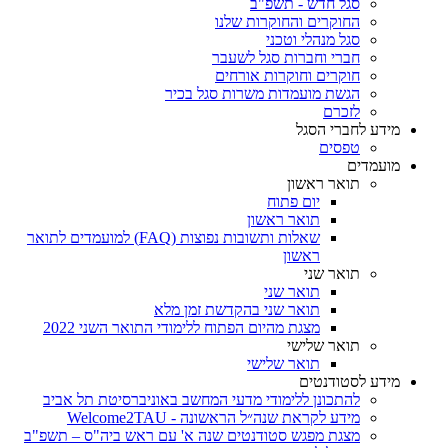
סגל חדש - תשפ"ב
החוקרים והחוקרות שלנו
סגל מנהלי וטכני
חברי וחברות סגל לשעבר
חוקרים וחוקרות אורחים
הגשת מועמדות משרות סגל בכיר
לזכרם
מידע לחברי הסגל
טפסים
מועמדים
תואר ראשון
יום פתוח
תואר ראשון
שאלות ותשובות נפוצות (FAQ) למועמדים לתואר
ראשון
תואר שני
תואר שני
תואר שני בהקדשת זמן מלא
מצגת מהיום הפתוח ללימודי התואר השני 2022
תואר שלישי
תואר שלישי
מידע לסטודנטים
להתכונן ללימודי מדעי המחשב באוניברסיטת תל אביב
מידע לקראת שנה״ל הראשונה - Welcome2TAU
מצגת מפגש סטודנטים שנה א' עם ראש ביה"ס – תשפ"ב