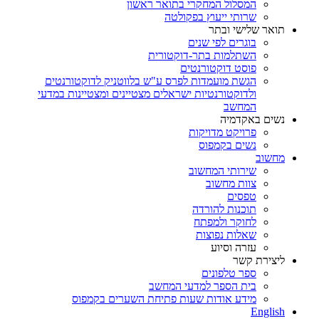
המסלול המחקרי בתואר ראשון
שרותי ייעוץ בפקולטה
תואר שלישי ובתר
בוגרים לפי שנים
השתלמות בתר-דוקטורית
פוסט דוקטורנטים
הגשת מועמדות לפרס ע"ש בלווטניק לדוקטורנטים
ולדוקטורנטיות ישראלים מצטיינים ומצטיינות במדעי
המחשב
נשים באקדמיה
פרויקט מדויקות
נשים בקמפוס
מחשוב
שירותי המחשוב
צוות מחשוב
טפסים
תוכנות להורדה
לחוקר ולמפתח
שאלות נפוצות
עזרה וסיוע
ליצירת קשר
ספר טלפונים
בית הספר למדעי המחשב
מידע אודות שעות פתיחת השערים בקמפוס
English