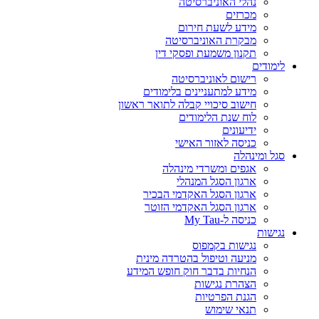
נהלי האוניברסיטה
מכרזים
מידע לשעת חירום
מבקרת האוניברסיטה
תקנון משמעת ופסקי דין
לימודים
רישום לאוניברסיטה
מידע למתעניינים בלימודים
חישוב סיכויי קבלה לתואר ראשון
לוח שנת הלימודים
ידיעונים
כניסה לאזור האישי
סגל ומינהלה
אגפים ומשרדי מינהלה
ארגון הסגל המנהלי
ארגון הסגל האקדמי הבכיר
ארגון הסגל האקדמי הזוטר
כניסה ל-My Tau
נגישות
נגישות בקמפוס
מניעה וטיפול בהטרדה מינית
הנחיות בדבר חוק חופש המידע
הצהרת נגישות
הגנת הפרטיות
תנאי שימוש