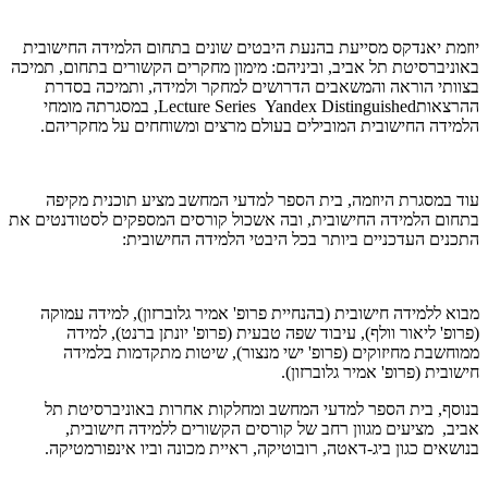
יוזמת יאנדקס מסייעת בהנעת היבטים שונים בתחום הלמידה החישובית
באוניברסיטת תל אביב, וביניהם: מימון מחקרים הקשורים בתחום, תמיכה
בצוותי הוראה והמשאבים הדרושים למחקר ולמידה, ותמיכה בסדרת
ההרצאותLecture Series Yandex Distinguished, במסגרתה מומחי
הלמידה החישובית המובילים בעולם מרצים ומשוחחים על מחקריהם.
עוד במסגרת היוזמה, בית הספר למדעי המחשב מציע תוכנית מקיפה
בתחום הלמידה החישובית, ובה אשכול קורסים המספקים לסטודנטים את
התכנים העדכניים ביותר בכל היבטי הלמידה החישובית:
מבוא ללמידה חישובית (בהנחיית פרופ' אמיר גלוברזון), למידה עמוקה
(פרופ' ליאור וולף), עיבוד שפה טבעית (פרופ' יונתן ברנט), למידה
ממוחשבת מחיזוקים (פרופ' ישי מנצור), שיטות מתקדמות בלמידה
חישובית (פרופ' אמיר גלוברזון).
בנוסף, בית הספר למדעי המחשב ומחלקות אחרות באוניברסיטת תל
אביב, מציעים מגוון רחב של קורסים הקשורים ללמידה חישובית,
בנושאים כגון ביג-דאטה, רובוטיקה, ראיית מכונה וביו אינפורמטיקה.