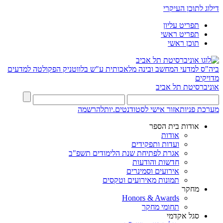
דילוג לתוכן העיקרי
תפריט עליון
תפריט ראשי
תוכן ראשי
ביה"ס למדעי המחשב ובינה מלאכותית ע"ש בלווטניק
הפקולטה למדעים
מדויקים
אוניברסיטת תל אביב
מערכת פניות
אזור אישי לסטודנטים.יות
להרשמה
אודות בית הספר
אודות
ועדות ותפקידים
אגרת לפתיחת שנת הלימודים תשפ"ב
חדשות והודעות
אירועים וסמינרים
תמונות מאירועים וטקסים
מחקר
Honors & Awards
תחומי מחקר
סגל אקדמי