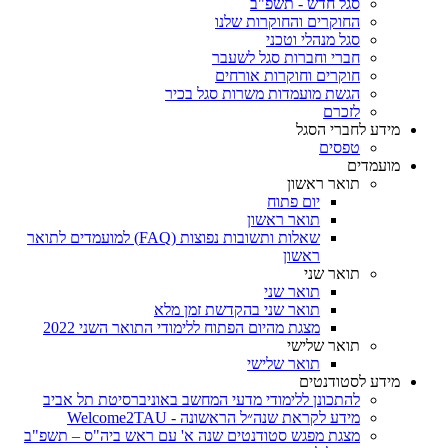
סגל חדש - תשפ"ב
החוקרים והחוקרות שלנו
סגל מנהלי וטכני
חברי וחברות סגל לשעבר
חוקרים וחוקרות אורחים
הגשת מועמדות משרות סגל בכיר
לזכרם
מידע לחברי הסגל
טפסים
מועמדים
תואר ראשון
יום פתוח
תואר ראשון
שאלות ותשובות נפוצות (FAQ) למועמדים לתואר
ראשון
תואר שני
תואר שני
תואר שני בהקדשת זמן מלא
מצגת מהיום הפתוח ללימודי התואר השני 2022
תואר שלישי
תואר שלישי
מידע לסטודנטים
להתכונן ללימודי מדעי המחשב באוניברסיטת תל אביב
מידע לקראת שנה״ל הראשונה - Welcome2TAU
מצגת מפגש סטודנטים שנה א' עם ראש ביה"ס – תשפ"ב