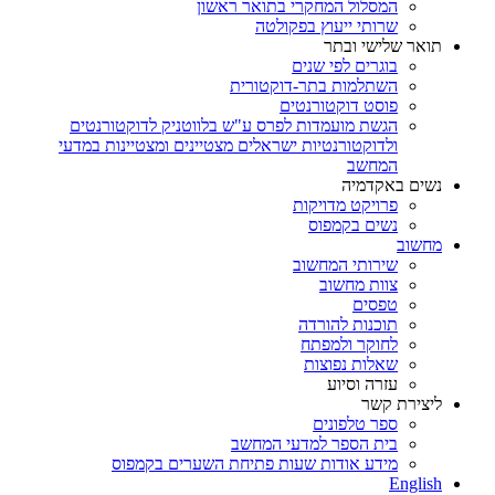
המסלול המחקרי בתואר ראשון
שרותי ייעוץ בפקולטה
תואר שלישי ובתר
בוגרים לפי שנים
השתלמות בתר-דוקטורית
פוסט דוקטורנטים
הגשת מועמדות לפרס ע"ש בלווטניק לדוקטורנטים
ולדוקטורנטיות ישראלים מצטיינים ומצטיינות במדעי
המחשב
נשים באקדמיה
פרויקט מדויקות
נשים בקמפוס
מחשוב
שירותי המחשוב
צוות מחשוב
טפסים
תוכנות להורדה
לחוקר ולמפתח
שאלות נפוצות
עזרה וסיוע
ליצירת קשר
ספר טלפונים
בית הספר למדעי המחשב
מידע אודות שעות פתיחת השערים בקמפוס
English