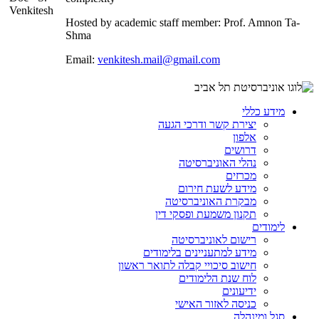
Hosted by academic staff member: Prof. Amnon Ta-
Shma
Email:
venkitesh.mail@gmail.com
מידע כללי
יצירת קשר ודרכי הגעה
אלפון
דרושים
נהלי האוניברסיטה
מכרזים
מידע לשעת חירום
מבקרת האוניברסיטה
תקנון משמעת ופסקי דין
לימודים
רישום לאוניברסיטה
מידע למתעניינים בלימודים
חישוב סיכויי קבלה לתואר ראשון
לוח שנת הלימודים
ידיעונים
כניסה לאזור האישי
סגל ומינהלה