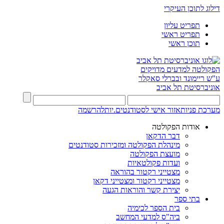
דילוג לתוכן העיקרי
תפריט עליון
תפריט ראשי
תוכן ראשי
הפקולטה למדעים מדויקים
ע"ש ריימונד ובברלי סאקלר
אוניברסיטת תל אביב
מערכת פניות
אזור אישי לסטודנטים.יות
להרשמה
אודות הפקולטה
דבר הדקאן
מינהלת הפקולטה ומזכירות סטודנטים
מועצת הפקולטה
ועדות פקולטאיות
מצטייני רקטור בהוראה
מצטייני רקטור ומצטייני דקאן
יצירת קשר והוראות הגעה
בתי ספר
בית הספר לכימיה
ביה"ס למדעי המחשב