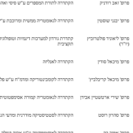
פרופ' זאב רודניק
הקתדרה לתורת המספרים ע"ש סיסי ואהר
פרופ' יבגני שוסטין
הקתדרה לגאומטריה ממשית ומרוכבת ע"ש 
פרופ' ליאוניד פולטרוביץ
קתדרת גורדון למערכות דינמיות וטופולוגי
(יו"ר)
תקציבית
פרופ' מיכאל סודין
הקתדרה לאנליזה
פרופ' מיכאל קריבלביץ'
הקתדרה לקומבינטוריקה ומדמ"ח ע"ש פלו
פרופ' שירי ארטשטיין אבידן
הקתדרה לגאומטריה קמורה אסימפטוטית
פרופ' סהרון רוסט
הקתדרה לסטטיסטיקה מודרנית ומדעי הנת
פרופ' אמיר בק
הקתדרה לאופטימיזציה ע"ש אריק ושילה ס