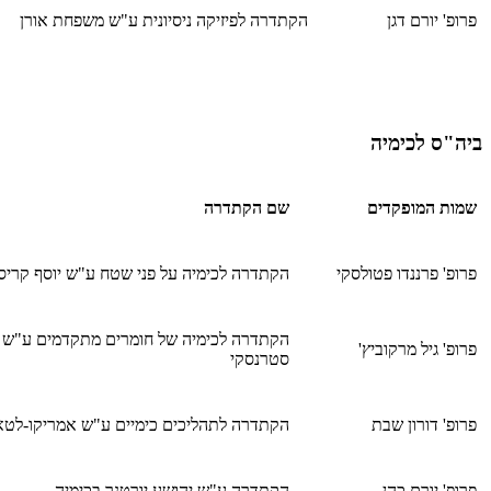
פרופ' יורם דגן
הקתדרה לפיזיקה ניסיונית ע"ש משפחת אורן
ביה"ס לכימיה
שמות המופקדים
שם הקתדרה
פרופ' פרננדו פטולסקי
הקתדרה לכימיה על פני שטח ע"ש יוסף קריס
הקתדרה לכימיה של חומרים מתקדמים ע"ש 
פרופ' גיל מרקוביץ'
סטרנסקי
פרופ' דורון שבת
הקתדרה לתהליכים כימיים ע"ש אמריקו-לטא
פרופ' יורם כהן
הקתדרה ע"ש יהושע יורטנר בכימיה