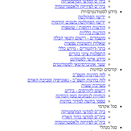
ביה"ס למדעי המתמטיקה
ביה"ס לפיזיקה ולאסטרונומיה
מידע לסטודנטים/יות
ידיעון הפקולטה
ידיעון הפקולטה משנים קודמות
הודעות דחופות / שוטפות
הודעות כלליות
מועמדים - רישום ותנאי קבלה
שאלות ותשובות נפוצות
בתר-דוקטורים - מידע כללי
התפלגות ציוני בוגרים
מידע אישי לסטודנט
שער אוניברסיטאי לסטודנטים
קורסים ובחינות
לוח בחינות תשפ"ב
לוח בחינות תשפ"ב - גאוגרפיה וסביבת האדם
מערכת שעות
רישום לקורסים - בידינג
הנחיות לנבחנים בזמן הבחינה
טפסי בקשה למדור בחינות
סגל אקדמי
ביה"ס למדעי המתמטיקה
ביה"ס למדעי כדור הארץ
ביה"ס לפיזיקה ולאסטרונומיה
סגל מנהלי