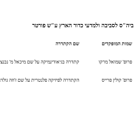
ביה"ס לסביבה ולמדעי כדור הארץ​ ע"ש פורטר
שמות המופקדים
שם הקתדרה
פרופ' שמואל מרקו
קתדרה בגיאודינמיקה על שם מיכאל מ' נבנצל
פרופ' קולין פרייס
הקתדרה לפיזיקה פלנטרית על שם ז'וזה גולדנ