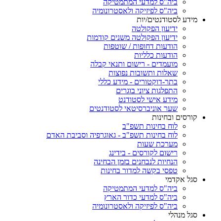
ביה"ס למדעי המתמטיקה
ביה"ס לפיזיקה ולאסטרונומיה
מידע לסטודנטים/יות
ידיעון הפקולטה
ידיעון הפקולטה משנים קודמות
הודעות דחופות / שוטפות
הודעות כלליות
מועמדים - רישום ותנאי קבלה
שאלות ותשובות נפוצות
בתר-דוקטורים - מידע כללי
התפלגות ציוני בוגרים
מידע אישי לסטודנט
שער אוניברסיטאי לסטודנטים
קורסים ובחינות
לוח בחינות תשפ"ב
לוח בחינות תשפ"ב - גאוגרפיה וסביבת האדם
מערכת שעות
רישום לקורסים - בידינג
הנחיות לנבחנים בזמן הבחינה
טפסי בקשה למדור בחינות
סגל אקדמי
ביה"ס למדעי המתמטיקה
ביה"ס למדעי כדור הארץ
ביה"ס לפיזיקה ולאסטרונומיה
סגל מנהלי