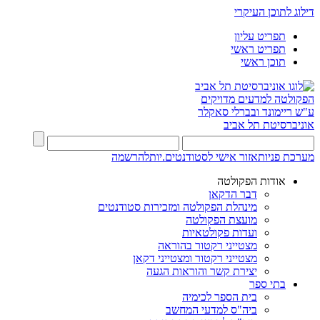
דילוג לתוכן העיקרי
תפריט עליון
תפריט ראשי
תוכן ראשי
הפקולטה למדעים מדויקים
ע"ש ריימונד ובברלי סאקלר
אוניברסיטת תל אביב
מערכת פניות
אזור אישי לסטודנטים.יות
להרשמה
אודות הפקולטה
דבר הדקאן
מינהלת הפקולטה ומזכירות סטודנטים
מועצת הפקולטה
ועדות פקולטאיות
מצטייני רקטור בהוראה
מצטייני רקטור ומצטייני דקאן
יצירת קשר והוראות הגעה
בתי ספר
בית הספר לכימיה
ביה"ס למדעי המחשב