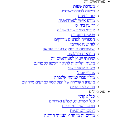
סטודנטים.יות
מערכת שעות
רישום לקורסים-בידינג
לוח בחינות
מידע אישי לסטודנט.ית
ידיעון ביה"ס
קורסי תואר שני תשפ"ה
טפסים לוועדות
הספרייה למדעים מדויקים
לוח שנה אקדמי
אפשרויות תעסוקה כעוזרי הוראה
הרצאות מצולמות
שירותי ייעוץ לסטודנטים.יות
מלגות והלוואות לתואר ראשון לסטודנט
מלגות לתואר שני
צהריי יום ג'
מילון עברי למונחי אלגברה
מועדון הקריירה של הפקולטה למדעים מדויקים
פנייה לאב הבית
סגל ביה"ס
סגל אקדמי
סגל אמריטוס, קמ"ע ואורחים
פוסטדוקטורנטים.יות
דוקטורנטים.יות
מורים.ות מן החוץ ועמיתי הוראה