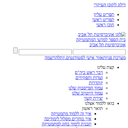
דילוג לתוכן העיקרי
תפריט עליון
תפריט ראשי
תוכן ראשי
בית הספר למדעי המתמטיקה
אוניברסיטת תל אביב
מערכת פניות
אזור אישי לסטודנטים.יות
להרשמה
קצת עלינו
דבר ראש ביה"ס
ועדות ותפקידים
קתדרות
עמוד הפייסבוק שלנו
עמוד היוטיוב שלנו
יצירת קשר
בואו ללמוד אצלנו
תואר ראשון
איך זה ללמוד מתמטיקה
איך בוחרים מסלול לימודים?
תכנית לימוד בחוג למתמטיקה