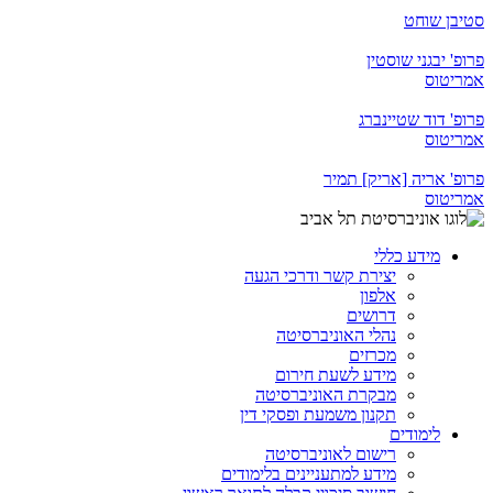
סטיבן שוחט
פרופ' יבגני שוסטין
אמריטוס
פרופ' דוד שטיינברג
אמריטוס
פרופ' אריה [אריק] תמיר
אמריטוס
מידע כללי
יצירת קשר ודרכי הגעה
אלפון
דרושים
נהלי האוניברסיטה
מכרזים
מידע לשעת חירום
מבקרת האוניברסיטה
תקנון משמעת ופסקי דין
לימודים
רישום לאוניברסיטה
מידע למתעניינים בלימודים