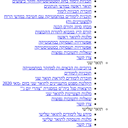
תכניות לימוד בחוג לסטטיסטיקה וחקר ביצועים
תואר ראשון במדעי הנתונים
חוברת תכניות לימוד
תוכנית לימודים במתמטיקה עם חטיבה במדעי הרוח
(למצטיינים.ות)
מבחן סיווג וקורס הכנה
קורס קיץ במבוא לתורת הקבוצות
מלגות לתואר ראשון
אפשרויות תעסוקה במתמטיקה
אפשרויות תעסוקה בסטטיסטיקה
שאלות ותשובות נפוצות
צרו קשר
תואר שני
ברוכים.ות הבאים.ות למחקר במתמטיקה
תוכניות לימודים
חוברת לימודים לקראת תואר שני
הקלטת מפגש מתעניינים לתואר שני בזום -מאי 2020
הרצאות סגל ביה"ס במסגרת "צהרי יום ג'"
מלגות הצטיינות לתואר שני
שאלות ותשובות נפוצות
צרו קשר
תואר שלישי
מידע על לימודים לתואר שלישי
מלגות והעסקה לתואר שלישי
צרו קשר