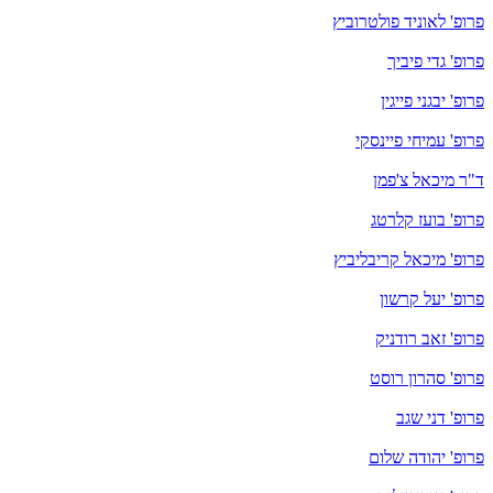
פרופ' לאוניד פולטרוביץ
פרופ' גדי פיביך
פרופ' יבגני פייגין
פרופ' עמיחי פיינסקי
ד"ר מיכאל צ'פמן
פרופ' בועז קלרטג
פרופ' מיכאל קריבליביץ
פרופ' יעל קרשון
פרופ' זאב רודניק
פרופ' סהרון רוסט
פרופ' דני שגב
פרופ' יהודה שלום