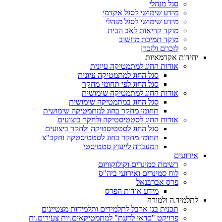
סגל מנהלי
מידע שימושי לסגל אקדמי
מידע שימושי לסגל מנהלי
מוקד קריאות לאב הבית
מוקד תמיכת מחשוב
לזכרם ולזכרן
יחידות אקדמאיות
אודות החוג למתמטיקה עיונית
סגל החוג למתמטיקה עיונית
סגל החוג לפי תחומי מחקר
אודות החוג למתמטיקה שימושית
סגל החוג במתמטיקה שימושית
תחומי מחקר בחוג למתמטיקה שימושית
אודות החוג לסטטיסטיקה ולחקר ביצועים
סגל החוג לסטטיסטיקה ולחקר ביצועים
תחומי מחקר בחוג לסטטיסטקה וחקב"צ
המעבדה לייעוץ סטטיסטי
אירועים
רשימת סמינרים וקולוקוויום
לוח סמינרים ואירועי ביה"ס
פרס אברבנאל
מידע אודות הפרס
לתלמיד.ה ולמורה
תכנית בנו ארבל לתלמידים ותלמידות מצטיינים
פרויקט "כדאי לדעת" למתמטיקאים.יות צעירים.ות