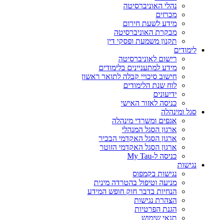
נהלי האוניברסיטה
מכרזים
מידע לשעת חירום
מבקרת האוניברסיטה
תקנון משמעת ופסקי דין
לימודים
רישום לאוניברסיטה
מידע למתעניינים בלימודים
חישוב סיכויי קבלה לתואר ראשון
לוח שנת הלימודים
ידיעונים
כניסה לאזור האישי
סגל ומינהלה
אגפים ומשרדי מינהלה
ארגון הסגל המנהלי
ארגון הסגל האקדמי הבכיר
ארגון הסגל האקדמי הזוטר
כניסה ל-My Tau
נגישות
נגישות בקמפוס
מניעה וטיפול בהטרדה מינית
הנחיות בדבר חוק חופש המידע
הצהרת נגישות
הגנת הפרטיות
תנאי שימוש