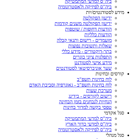
ביה"ס למדעי המתמטיקה
ביה"ס לפיזיקה ולאסטרונומיה
מידע לסטודנטים/יות
ידיעון הפקולטה
ידיעון הפקולטה משנים קודמות
הודעות דחופות / שוטפות
הודעות כלליות
מועמדים - רישום ותנאי קבלה
שאלות ותשובות נפוצות
בתר-דוקטורים - מידע כללי
התפלגות ציוני בוגרים
מידע אישי לסטודנט
שער אוניברסיטאי לסטודנטים
קורסים ובחינות
לוח בחינות תשפ"ב
לוח בחינות תשפ"ב - גאוגרפיה וסביבת האדם
מערכת שעות
רישום לקורסים - בידינג
הנחיות לנבחנים בזמן הבחינה
טפסי בקשה למדור בחינות
סגל אקדמי
ביה"ס למדעי המתמטיקה
ביה"ס למדעי כדור הארץ
ביה"ס לפיזיקה ולאסטרונומיה
סגל מנהלי