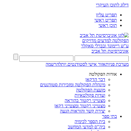
דילוג לתוכן העיקרי
תפריט עליון
תפריט ראשי
תוכן ראשי
הפקולטה למדעים מדויקים
ע"ש ריימונד ובברלי סאקלר
אוניברסיטת תל אביב
מערכת פניות
אזור אישי לסטודנטים.יות
להרשמה
אודות הפקולטה
דבר הדקאן
מינהלת הפקולטה ומזכירות סטודנטים
מועצת הפקולטה
ועדות פקולטאיות
מצטייני רקטור בהוראה
מצטייני רקטור ומצטייני דקאן
יצירת קשר והוראות הגעה
בתי ספר
בית הספר לכימיה
ביה"ס למדעי המחשב