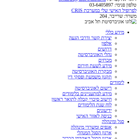
טלפון פנימי:
03-6405897
לפרופיל האישי שלי במערכת CRIS
משרד:
שרייבר, 204
מידע כללי
יצירת קשר ודרכי הגעה
אלפון
דרושים
נהלי האוניברסיטה
מכרזים
מידע לשעת חירום
מבקרת האוניברסיטה
תקנון משמעת ופסקי דין
לימודים
רישום לאוניברסיטה
מידע למתעניינים בלימודים
חישוב סיכויי קבלה לתואר ראשון
לוח שנת הלימודים
ידיעונים
כניסה לאזור האישי
סגל ומינהלה
אגפים ומשרדי מינהלה
ארגון הסגל המנהלי
ארגון הסגל האקדמי הבכיר