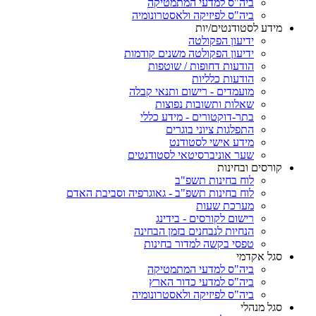
ביה"ס למדעי המתמטיקה
ביה"ס לפיזיקה ולאסטרונומיה
מידע לסטודנטים/יות
ידיעון הפקולטה
ידיעון הפקולטה משנים קודמות
הודעות דחופות / שוטפות
הודעות כלליות
מועמדים - רישום ותנאי קבלה
שאלות ותשובות נפוצות
בתר-דוקטורים - מידע כללי
התפלגות ציוני בוגרים
מידע אישי לסטודנט
שער אוניברסיטאי לסטודנטים
קורסים ובחינות
לוח בחינות תשפ"ב
לוח בחינות תשפ"ב - גאוגרפיה וסביבת האדם
מערכת שעות
רישום לקורסים - בידינג
הנחיות לנבחנים בזמן הבחינה
טפסי בקשה למדור בחינות
סגל אקדמי
ביה"ס למדעי המתמטיקה
ביה"ס למדעי כדור הארץ
ביה"ס לפיזיקה ולאסטרונומיה
סגל מנהלי