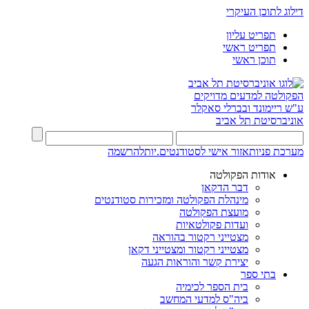
דילוג לתוכן העיקרי
תפריט עליון
תפריט ראשי
תוכן ראשי
הפקולטה למדעים מדויקים
ע"ש ריימונד ובברלי סאקלר
אוניברסיטת תל אביב
מערכת פניות
אזור אישי לסטודנטים.יות
להרשמה
אודות הפקולטה
דבר הדקאן
מינהלת הפקולטה ומזכירות סטודנטים
מועצת הפקולטה
ועדות פקולטאיות
מצטייני רקטור בהוראה
מצטייני רקטור ומצטייני דקאן
יצירת קשר והוראות הגעה
בתי ספר
בית הספר לכימיה
ביה"ס למדעי המחשב