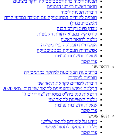
תכניות לימוד בחוג לסטטיסטיקה וחקר ביצועים
תואר ראשון במדעי הנתונים
חוברת תכניות לימוד
תוכנית לימודים במתמטיקה עם חטיבה במדעי הרוח
(למצטיינים.ות)
מבחן סיווג וקורס הכנה
קורס קיץ במבוא לתורת הקבוצות
מלגות לתואר ראשון
אפשרויות תעסוקה במתמטיקה
אפשרויות תעסוקה בסטטיסטיקה
שאלות ותשובות נפוצות
צרו קשר
תואר שני
ברוכים.ות הבאים.ות למחקר במתמטיקה
תוכניות לימודים
חוברת לימודים לקראת תואר שני
הקלטת מפגש מתעניינים לתואר שני בזום -מאי 2020
הרצאות סגל ביה"ס במסגרת "צהרי יום ג'"
מלגות הצטיינות לתואר שני
שאלות ותשובות נפוצות
צרו קשר
תואר שלישי
מידע על לימודים לתואר שלישי
מלגות והעסקה לתואר שלישי
צרו קשר