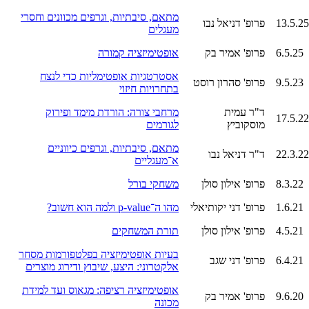
מתאם, סיבתיות, וגרפים מכוונים וחסרי
13.5.25
פרופ' דניאל נבו
מעגלים
6.5.25
פרופ' אמיר בק
אופטימיזציה קמורה
אסטרטגיות אופטימליות כדי לנצח
9.5.23
פרופ' סהרון רוסט
בתחרויות חיזוי
ד"ר עמית
מרחבי צורה: הורדת מימד ופירוק
17.5.22
מוסקוביץ
לגורמים
מתאם, סיבתיות, וגרפים כיווניים
22.3.22
ד"ר דניאל נבו
א־מעגליים
8.3.22
פרופ' אילון סולן
משחקי בורל
1.6.21
פרופ' דני יקותיאלי
מהו ה־p-value ולמה הוא חשוב?
4.5.21
פרופ' אילון סולן
תורת המשחקים
בעיות אופטימיזציה בפלטפורמות מסחר
6.4.21
פרופ' דני שגב
אלקטרוני: היצע, שיבוץ ודירוג מוצרים
אופטימיזציה רציפה: מגאוס ועד למידת
9.6.20
פרופ' אמיר בק
מכונה