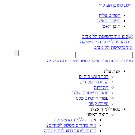
דילוג לתוכן העיקרי
תפריט עליון
תפריט ראשי
תוכן ראשי
בית הספר למדעי המתמטיקה
אוניברסיטת תל אביב
מערכת פניות
אזור אישי לסטודנטים.יות
להרשמה
קצת עלינו
דבר ראש ביה"ס
ועדות ותפקידים
קתדרות
עמוד הפייסבוק שלנו
עמוד היוטיוב שלנו
יצירת קשר
בואו ללמוד אצלנו
תואר ראשון
איך זה ללמוד מתמטיקה
איך בוחרים מסלול לימודים?
תכנית לימוד בחוג למתמטיקה