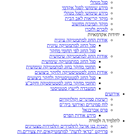
סגל מנהלי
מידע שימושי לסגל אקדמי
מידע שימושי לסגל מנהלי
מוקד קריאות לאב הבית
מוקד תמיכת מחשוב
לזכרם ולזכרן
יחידות אקדמאיות
אודות החוג למתמטיקה עיונית
סגל החוג למתמטיקה עיונית
סגל החוג לפי תחומי מחקר
אודות החוג למתמטיקה שימושית
סגל החוג במתמטיקה שימושית
תחומי מחקר בחוג למתמטיקה שימושית
אודות החוג לסטטיסטיקה ולחקר ביצועים
סגל החוג לסטטיסטיקה ולחקר ביצועים
תחומי מחקר בחוג לסטטיסטקה וחקב"צ
המעבדה לייעוץ סטטיסטי
אירועים
רשימת סמינרים וקולוקוויום
לוח סמינרים ואירועי ביה"ס
פרס אברבנאל
מידע אודות הפרס
לתלמיד.ה ולמורה
תכנית בנו ארבל לתלמידים ותלמידות מצטיינים
פרויקט "כדאי לדעת" למתמטיקאים.יות צעירים.ות