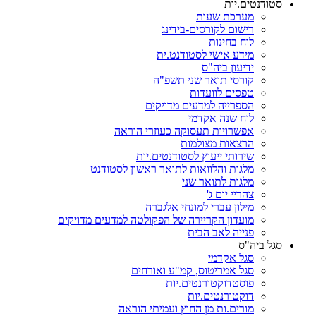
סטודנטים.יות
מערכת שעות
רישום לקורסים-בידינג
לוח בחינות
מידע אישי לסטודנט.ית
ידיעון ביה"ס
קורסי תואר שני תשפ"ה
טפסים לוועדות
הספרייה למדעים מדויקים
לוח שנה אקדמי
אפשרויות תעסוקה כעוזרי הוראה
הרצאות מצולמות
שירותי ייעוץ לסטודנטים.יות
מלגות והלוואות לתואר ראשון לסטודנט
מלגות לתואר שני
צהריי יום ג'
מילון עברי למונחי אלגברה
מועדון הקריירה של הפקולטה למדעים מדויקים
פנייה לאב הבית
סגל ביה"ס
סגל אקדמי
סגל אמריטוס, קמ"ע ואורחים
פוסטדוקטורנטים.יות
דוקטורנטים.יות
מורים.ות מן החוץ ועמיתי הוראה