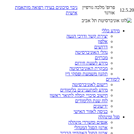
פרופ' מלכה גורפיין
ניבוי סיכונים בעידן רפואה מותאמת
12.5.20
אורגד
אישית
מידע כללי
יצירת קשר ודרכי הגעה
אלפון
דרושים
נהלי האוניברסיטה
מכרזים
מידע לשעת חירום
מבקרת האוניברסיטה
תקנון משמעת ופסקי דין
לימודים
רישום לאוניברסיטה
מידע למתעניינים בלימודים
חישוב סיכויי קבלה לתואר ראשון
לוח שנת הלימודים
ידיעונים
כניסה לאזור האישי
סגל ומינהלה
אגפים ומשרדי מינהלה
ארגון הסגל המנהלי
ארגון הסגל האקדמי הבכיר