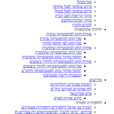
סגל מנהלי
מידע שימושי לסגל אקדמי
מידע שימושי לסגל מנהלי
מוקד קריאות לאב הבית
מוקד תמיכת מחשוב
לזכרם ולזכרן
יחידות אקדמאיות
אודות החוג למתמטיקה עיונית
סגל החוג למתמטיקה עיונית
סגל החוג לפי תחומי מחקר
אודות החוג למתמטיקה שימושית
סגל החוג במתמטיקה שימושית
תחומי מחקר בחוג למתמטיקה שימושית
אודות החוג לסטטיסטיקה ולחקר ביצועים
סגל החוג לסטטיסטיקה ולחקר ביצועים
תחומי מחקר בחוג לסטטיסטקה וחקב"צ
המעבדה לייעוץ סטטיסטי
אירועים
רשימת סמינרים וקולוקוויום
לוח סמינרים ואירועי ביה"ס
פרס אברבנאל
מידע אודות הפרס
לתלמיד.ה ולמורה
תכנית בנו ארבל לתלמידים ותלמידות מצטיינים
פרויקט "כדאי לדעת" למתמטיקאים.יות צעירים.ות