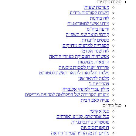
סטודנטים.יות
מערכת שעות
רישום לקורסים-בידינג
לוח בחינות
מידע אישי לסטודנט.ית
ידיעון ביה"ס
קורסי תואר שני תשפ"ה
טפסים לוועדות
הספרייה למדעים מדויקים
לוח שנה אקדמי
אפשרויות תעסוקה כעוזרי הוראה
הרצאות מצולמות
שירותי ייעוץ לסטודנטים.יות
מלגות והלוואות לתואר ראשון לסטודנט
מלגות לתואר שני
צהריי יום ג'
מילון עברי למונחי אלגברה
מועדון הקריירה של הפקולטה למדעים מדויקים
פנייה לאב הבית
סגל ביה"ס
סגל אקדמי
סגל אמריטוס, קמ"ע ואורחים
פוסטדוקטורנטים.יות
דוקטורנטים.יות
מורים.ות מן החוץ ועמיתי הוראה