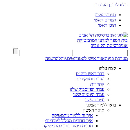
דילוג לתוכן העיקרי
תפריט עליון
תפריט ראשי
תוכן ראשי
בית הספר למדעי המתמטיקה
אוניברסיטת תל אביב
מערכת פניות
אזור אישי לסטודנטים.יות
להרשמה
קצת עלינו
דבר ראש ביה"ס
ועדות ותפקידים
קתדרות
עמוד הפייסבוק שלנו
עמוד היוטיוב שלנו
יצירת קשר
בואו ללמוד אצלנו
תואר ראשון
איך זה ללמוד מתמטיקה
איך בוחרים מסלול לימודים?
תכנית לימוד בחוג למתמטיקה