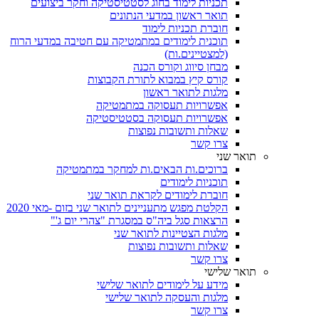
תכניות לימוד בחוג לסטטיסטיקה וחקר ביצועים
תואר ראשון במדעי הנתונים
חוברת תכניות לימוד
תוכנית לימודים במתמטיקה עם חטיבה במדעי הרוח
(למצטיינים.ות)
מבחן סיווג וקורס הכנה
קורס קיץ במבוא לתורת הקבוצות
מלגות לתואר ראשון
אפשרויות תעסוקה במתמטיקה
אפשרויות תעסוקה בסטטיסטיקה
שאלות ותשובות נפוצות
צרו קשר
תואר שני
ברוכים.ות הבאים.ות למחקר במתמטיקה
תוכניות לימודים
חוברת לימודים לקראת תואר שני
הקלטת מפגש מתעניינים לתואר שני בזום -מאי 2020
הרצאות סגל ביה"ס במסגרת "צהרי יום ג'"
מלגות הצטיינות לתואר שני
שאלות ותשובות נפוצות
צרו קשר
תואר שלישי
מידע על לימודים לתואר שלישי
מלגות והעסקה לתואר שלישי
צרו קשר