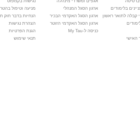
יברסיטה
אגפים ומשרדי מינהלה
נגישות בקמפוס
יינים בלימודים
ארגון הסגל המנהלי
מניעה וטיפול בהטר
י קבלה לתואר ראשון
ארגון הסגל האקדמי הבכיר
הנחיות בדבר חוק ח
ימודים
ארגון הסגל האקדמי הזוטר
הצהרת נגישות
כניסה ל-My Tau
הגנת הפרטיות
 האישי
תנאי שימוש