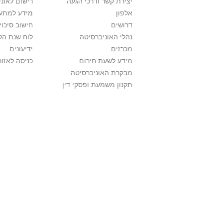
יצירת קשר ודרכי הגעה
רישום לאונ
אלפון
מידע למתענ
דרושים
חישוב סיכוי
נהלי האוניברסיטה
לוח שנת הל
מכרזים
ידיעונים
מידע לשעת חירום
כניסה לאזור
מבקרת האוניברסיטה
תקנון משמעת ופסקי דין