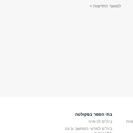
למאגר החדשות >
בתי הספר בפקולטה
פות
ביה"ס לכימיה
ביה"ס למדעי המחשב ובינה