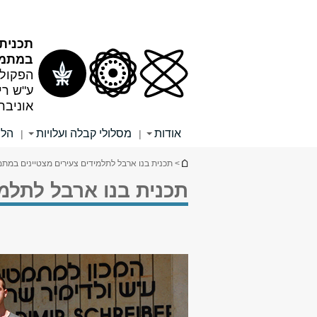
תוכן
תפריט
עליון
ראשי
תכנית
במתמט
הפקולט
ע"ש רי
אוניבר
אודות
מסלולי קבלה ועלויות
הלי
|
|
הינך נמצא כאן
> תכנית בנו ארבל לתלמידים צעירים מצטיינים במת
תכנית בנו ארבל לתלמ