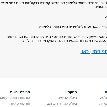
 והן מבחינת תחומי הלימוד; ניתן לשלב קורסים בפקולטות שונות כמו: מדעי
ם נוספים
ה
וראה אשר מגיש לתלמידים סיוע בחומר הלימודים
ואר ראשון עד סוף הלימודים בכיתה י"ב יכולים לדחות את הגיוס בשנה
טכנולוגיות מובחרות במסגרת תוכנית האקדמיזציה הצהל"ית.
י המיון כאן
ה
מחקר
סטודנטים/יות
לטה
ביה"ס לכימיה
הודעות דחופות / שוט
איות
ביה"ס למדעי המחשב
הודעות כלליות