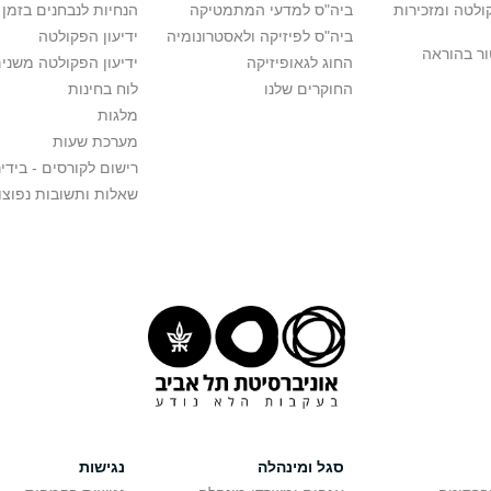
לטה ומזכירות
ביה"ס למדעי המתמטיקה
הנחיות לנבחנים בזמן 
ביה"ס לפיזיקה ולאסטרונומיה
ידיעון הפקולטה
ור בהוראה
החוג לגאופיזיקה
ידיעון הפקולטה משני
החוקרים שלנו
לוח בחינות
מלגות
מערכת שעות
רישום לקורסים - בידינ
שאלות ותשובות נפוצו
סגל ומינהלה
נגישות