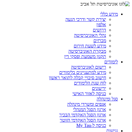
מידע כללי
יצירת קשר ודרכי הגעה
אלפון
דרושים
נהלי האוניברסיטה
מכרזים
מידע לשעת חירום
מבקרת האוניברסיטה
תקנון משמעת ופסקי דין
לימודים
רישום לאוניברסיטה
מידע למתעניינים בלימודים
חישוב סיכויי קבלה לתואר ראשון
לוח שנת הלימודים
ידיעונים
כניסה לאזור האישי
סגל ומינהלה
אגפים ומשרדי מינהלה
ארגון הסגל המנהלי
ארגון הסגל האקדמי הבכיר
ארגון הסגל האקדמי הזוטר
כניסה ל-My Tau
נגישות