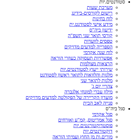
סטודנטים.יות
מערכת שעות
רישום לקורסים-בידינג
לוח בחינות
מידע אישי לסטודנט.ית
ידיעון ביה"ס
קורסי תואר שני תשפ"ה
טפסים לוועדות
הספרייה למדעים מדויקים
לוח שנה אקדמי
אפשרויות תעסוקה כעוזרי הוראה
הרצאות מצולמות
שירותי ייעוץ לסטודנטים.יות
מלגות והלוואות לתואר ראשון לסטודנט
מלגות לתואר שני
צהריי יום ג'
מילון עברי למונחי אלגברה
מועדון הקריירה של הפקולטה למדעים מדויקים
פנייה לאב הבית
סגל ביה"ס
סגל אקדמי
סגל אמריטוס, קמ"ע ואורחים
פוסטדוקטורנטים.יות
דוקטורנטים.יות
מורים.ות מן החוץ ועמיתי הוראה