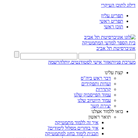
דילוג לתוכן העיקרי
תפריט עליון
תפריט ראשי
תוכן ראשי
בית הספר למדעי המתמטיקה
אוניברסיטת תל אביב
מערכת פניות
אזור אישי לסטודנטים.יות
להרשמה
קצת עלינו
דבר ראש ביה"ס
ועדות ותפקידים
קתדרות
עמוד הפייסבוק שלנו
עמוד היוטיוב שלנו
יצירת קשר
בואו ללמוד אצלנו
תואר ראשון
איך זה ללמוד מתמטיקה
איך בוחרים מסלול לימודים?
תכנית לימוד בחוג למתמטיקה