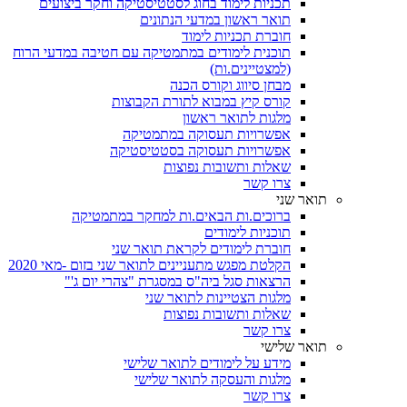
תכניות לימוד בחוג לסטטיסטיקה וחקר ביצועים
תואר ראשון במדעי הנתונים
חוברת תכניות לימוד
תוכנית לימודים במתמטיקה עם חטיבה במדעי הרוח
(למצטיינים.ות)
מבחן סיווג וקורס הכנה
קורס קיץ במבוא לתורת הקבוצות
מלגות לתואר ראשון
אפשרויות תעסוקה במתמטיקה
אפשרויות תעסוקה בסטטיסטיקה
שאלות ותשובות נפוצות
צרו קשר
תואר שני
ברוכים.ות הבאים.ות למחקר במתמטיקה
תוכניות לימודים
חוברת לימודים לקראת תואר שני
הקלטת מפגש מתעניינים לתואר שני בזום -מאי 2020
הרצאות סגל ביה"ס במסגרת "צהרי יום ג'"
מלגות הצטיינות לתואר שני
שאלות ותשובות נפוצות
צרו קשר
תואר שלישי
מידע על לימודים לתואר שלישי
מלגות והעסקה לתואר שלישי
צרו קשר