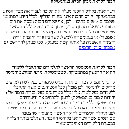
הכנה לקראת מבחן הסיווג במתמטיקה
השתתפות בקורס ההכנה מעלה את הסיכוי לעבור את מבחן הסיווג
במתמטיקה. קורס ההכנה אינו מהווה תחליף לכלל הידע המתמטי
שנלמד ב-3 שנים בתיכון. לכן, אף שקורס הכנה מכסה את רוב
החומר שנשאל במבחן הסיווג, מבחן הסיווג יכול לכלול גם שאלות
שמסתמכות על ידע בסיסי באלגברה (למשל, נוסחת הסכום של טור
גאומטרי) או בגאומטריה (למשל, קשר בין זווית היקפית וזווית
חיצונית הנשענות על אותה קשת במעגל), כפי שניתן להתרשם גם
ממבחני סיווג קודמים
הכנה לקראת הסמסטר הראשון לתלמידים שהתקבלו ללימודי
התואר הראשון במתמטיקה, סטטיסטיקה, מדעי המחשב והנדסה
קורסי מתמטיקה מהווים את הבסיס ללימודים בפקולטות למדעים
מדויקים ולהנדסה. לכן מומלץ לכל הסטודנטים אשר התקבלו
ללימודים בפקולטות אלו (כולל סטודנטים בעלי בגרות ברמה של 5
יחידות לימוד במתמטיקה) לרענן ולהרחיב את ידיעותיהם
במתמטיקה, ללמוד חומר חדש ובעיקר להיחשף למתמטיקה ברמה
אוניברסיטאית, וזאת על ידי השתתפות בקורס הכנה במתמטיקה
לפני תחילת הלימודים לתואר ראשון. מהניסיון שהצטבר,
סטודנטים אשר השתתפו בקורסי ההכנה, השתלבו ביתר הצלחה
במסגרת הלימודים האוניברסיטאית.