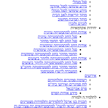
סגל מנהלי
מידע שימושי לסגל אקדמי
מידע שימושי לסגל מנהלי
מוקד קריאות לאב הבית
מוקד תמיכת מחשוב
לזכרם ולזכרן
יחידות אקדמאיות
אודות החוג למתמטיקה עיונית
סגל החוג למתמטיקה עיונית
סגל החוג לפי תחומי מחקר
אודות החוג למתמטיקה שימושית
סגל החוג במתמטיקה שימושית
תחומי מחקר בחוג למתמטיקה שימושית
אודות החוג לסטטיסטיקה ולחקר ביצועים
סגל החוג לסטטיסטיקה ולחקר ביצועים
תחומי מחקר בחוג לסטטיסטקה וחקב"צ
המעבדה לייעוץ סטטיסטי
אירועים
רשימת סמינרים וקולוקוויום
לוח סמינרים ואירועי ביה"ס
פרס אברבנאל
מידע אודות הפרס
לתלמיד.ה ולמורה
תכנית בנו ארבל לתלמידים ותלמידות מצטיינים
פרויקט "כדאי לדעת" למתמטיקאים.יות צעירים.ות