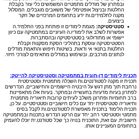
ובפתרון של מודלים מתמטיים המשמשים כלי עזר בקבלת
החלטות ובניצול אופטימלי של משאבים מוגבלים. המסלול
מקנה לתלמידים.ות ידע בתחומים המרכזיים של חקר
ביצועים.
סטטיסטיקה:
מגמת לימודים זו פותחת בפני התלמיד.ה
אפשרות לשלב את לימודיו.ה העיוניים במתמטיקה עם כיוון
יישומי או מתודולוגי בסטטיסטיקה ובהסתברות.
הסטטיסטיקה עוסקת בתהליכי הסקת מסקנות וקבלת
החלטות בתנאי אי ודאות, בשיטות חיפוש והתאמת מודלים
לנתונים מורכבים, ובשימוש במודלים מתאימים לצורכי חיזוי.
תכנית לימודים דו-חוגית במתמטיקה וסטטיסטיקה להייטק:
תכנית זו מקנה לסטודנטים.ות השכלה מתמטית וסטטיסטית
נרחבת תוך מתן דגש על היבטיה היישומיים והחישוביים, הנדרשים
לפתרון בעיות מדעיות בתעשייה ובמחקר. בעיות אלו מתאפיינות
ברב תחומיות ופתרונן משלב לעיתים קרובות תיאוריה מתמטית
ותיאוריה סטטיסטית יחד עם כלים חישוביים וסטטיסטיים. על כן,
תכנית הלימוד בתכנית מאפשרת לסטודנטים.ות לקבל בסיס
מתמטי וסטטיסטי רחב יחד עם הרקע הנדרש בתכנות ובמתמטיקה
חישובית. עם זאת, התוכנית בנויה כך שכל סטודנט.ית יוכלו להעמיק
בתחומים המעניינים אותו.