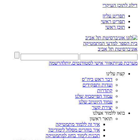
דילוג לתוכן העיקרי
תפריט עליון
תפריט ראשי
תוכן ראשי
בית הספר למדעי המתמטיקה
אוניברסיטת תל אביב
מערכת פניות
אזור אישי לסטודנטים.יות
להרשמה
קצת עלינו
דבר ראש ביה"ס
ועדות ותפקידים
קתדרות
עמוד הפייסבוק שלנו
עמוד היוטיוב שלנו
יצירת קשר
בואו ללמוד אצלנו
תואר ראשון
איך זה ללמוד מתמטיקה
איך בוחרים מסלול לימודים?
תכנית לימוד בחוג למתמטיקה