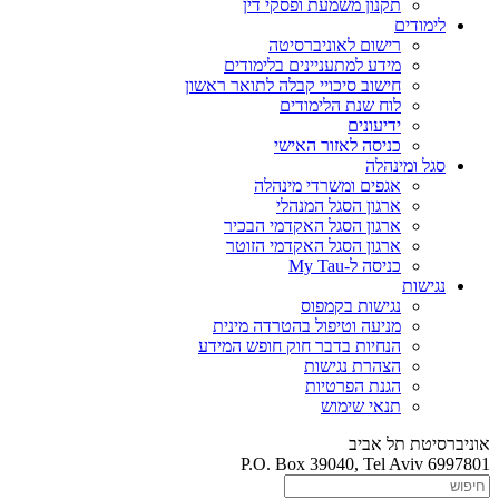
תקנון משמעת ופסקי דין
לימודים
רישום לאוניברסיטה
מידע למתעניינים בלימודים
חישוב סיכויי קבלה לתואר ראשון
לוח שנת הלימודים
ידיעונים
כניסה לאזור האישי
סגל ומינהלה
אגפים ומשרדי מינהלה
ארגון הסגל המנהלי
ארגון הסגל האקדמי הבכיר
ארגון הסגל האקדמי הזוטר
כניסה ל-My Tau
נגישות
נגישות בקמפוס
מניעה וטיפול בהטרדה מינית
הנחיות בדבר חוק חופש המידע
הצהרת נגישות
הגנת הפרטיות
תנאי שימוש
אוניברסיטת תל אביב
P.O. Box 39040, Tel Aviv 6997801