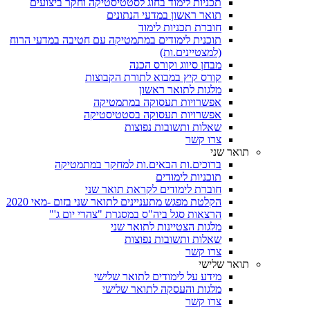
תכניות לימוד בחוג לסטטיסטיקה וחקר ביצועים
תואר ראשון במדעי הנתונים
חוברת תכניות לימוד
תוכנית לימודים במתמטיקה עם חטיבה במדעי הרוח
(למצטיינים.ות)
מבחן סיווג וקורס הכנה
קורס קיץ במבוא לתורת הקבוצות
מלגות לתואר ראשון
אפשרויות תעסוקה במתמטיקה
אפשרויות תעסוקה בסטטיסטיקה
שאלות ותשובות נפוצות
צרו קשר
תואר שני
ברוכים.ות הבאים.ות למחקר במתמטיקה
תוכניות לימודים
חוברת לימודים לקראת תואר שני
הקלטת מפגש מתעניינים לתואר שני בזום -מאי 2020
הרצאות סגל ביה"ס במסגרת "צהרי יום ג'"
מלגות הצטיינות לתואר שני
שאלות ותשובות נפוצות
צרו קשר
תואר שלישי
מידע על לימודים לתואר שלישי
מלגות והעסקה לתואר שלישי
צרו קשר