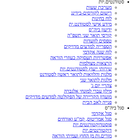
סטודנטים.יות
מערכת שעות
רישום לקורסים-בידינג
לוח בחינות
מידע אישי לסטודנט.ית
ידיעון ביה"ס
קורסי תואר שני תשפ"ה
טפסים לוועדות
הספרייה למדעים מדויקים
לוח שנה אקדמי
אפשרויות תעסוקה כעוזרי הוראה
הרצאות מצולמות
שירותי ייעוץ לסטודנטים.יות
מלגות והלוואות לתואר ראשון לסטודנט
מלגות לתואר שני
צהריי יום ג'
מילון עברי למונחי אלגברה
מועדון הקריירה של הפקולטה למדעים מדויקים
פנייה לאב הבית
סגל ביה"ס
סגל אקדמי
סגל אמריטוס, קמ"ע ואורחים
פוסטדוקטורנטים.יות
דוקטורנטים.יות
מורים.ות מן החוץ ועמיתי הוראה