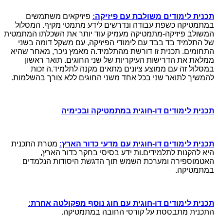
תכנית לימודים משולבת עם פיזיקה:
פיזיקאים משתמשים
במתמטיקה כשפת עבודה ונדרשים לידע מתמטי מקיף. המסלול
המשולב פיזיקה-מתמטיקה מעמיק עוד יותר את השכלתו המתמטית
של התלמיד בד בבד עם לימודי הפיזיקה, עם משקל דומה בשני
התחומים. תכנית זו דורשת מהתלמיד.ה מאמץ ניכר, מאחר שהיא
ממלאת את הדרישות העיקריות של שני החוגים. תואר ראשון
במסלול זה עם ממוצע ציונים מתאים מקנה לתלמיד.ה זכות
להמשיך לתואר שני בכל אחד משני החוגים ללא צורך בהשלמות.
תכנית לימודים דו-חוגית במתמטיקה ובכימיה
תכנית לימודים דו-חוגית עם מדעי כדור הארץ:
מטרת התכנית
היא להקנות לתלמידים.ות ידע בסיסי בחקר כדור הארץ,
האטמוספירה ומערכת השמש תוך הדגשת היסודות הנלמדים
במתמטיקה.
תכנית לימודים דו-חוגית עם חוג נוסף מפקולטה אחרת:
התכנית מתבססת על קורסי החובה במתמטיקה.