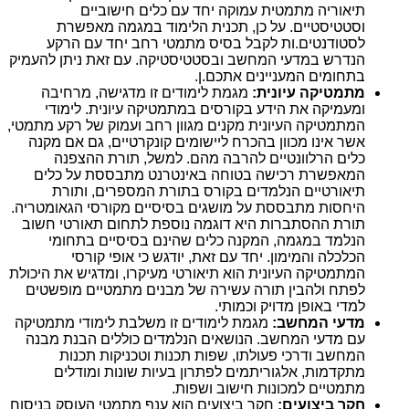
תיאוריה מתמטית עמוקה יחד עם כלים חישוביים
וסטטיסטיים. על כן, תכנית הלימוד במגמה מאפשרת
לסטודנטים.ות לקבל בסיס מתמטי רחב יחד עם הרקע
הנדרש במדעי המחשב ובסטטיסטיקה. עם זאת ניתן להעמיק
בתחומים המעניינים אתכם.ן.
מתמטיקה עיונית:
מגמת לימודים זו מדגישה, מרחיבה
ומעמיקה את הידע בקורסים במתמטיקה עיונית. לימודי
המתמטיקה העיונית מקנים מגוון רחב ועמוק של רקע מתמטי,
אשר אינו מכוון בהכרח ליישומים קונקרטיים, גם אם מקנה
כלים הרלוונטיים להרבה מהם. למשל, תורת ההצפנה
המאפשרת רכישה בטוחה באינטרנט מתבססת על כלים
תיאורטיים הנלמדים בקורס בתורת המספרים, ותורת
היחסות מתבססת על מושגים בסיסיים מקורסי הגאומטריה.
תורת ההסתברות היא דוגמה נוספת לתחום תאורטי חשוב
הנלמד במגמה, המקנה כלים שהינם בסיסיים בתחומי
הכלכלה והמימון. יחד עם זאת, יודגש כי אופי קורסי
המתמטיקה העיונית הוא תיאורטי מעיקרו, ומדגיש את היכולת
לפתח ולהבין תורה עשירה של מבנים מתמטיים מופשטים
למדי באופן מדויק וכמותי.
מדעי המחשב:
מגמת לימודים זו משלבת לימודי מתמטיקה
עם מדעי המחשב. הנושאים הנלמדים כוללים הבנת מבנה
המחשב ודרכי פעולתו, שפות תכנות וטכניקות תכנות
מתקדמות, אלגוריתמים לפתרון בעיות שונות ומודלים
מתמטיים למכונות חישוב ושפות.
חקר ביצועים:
חקר ביצועים הוא ענף מתמטי העוסק בניסוח