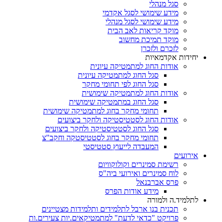
סגל מנהלי
מידע שימושי לסגל אקדמי
מידע שימושי לסגל מנהלי
מוקד קריאות לאב הבית
מוקד תמיכת מחשוב
לזכרם ולזכרן
יחידות אקדמאיות
אודות החוג למתמטיקה עיונית
סגל החוג למתמטיקה עיונית
סגל החוג לפי תחומי מחקר
אודות החוג למתמטיקה שימושית
סגל החוג במתמטיקה שימושית
תחומי מחקר בחוג למתמטיקה שימושית
אודות החוג לסטטיסטיקה ולחקר ביצועים
סגל החוג לסטטיסטיקה ולחקר ביצועים
תחומי מחקר בחוג לסטטיסטקה וחקב"צ
המעבדה לייעוץ סטטיסטי
אירועים
רשימת סמינרים וקולוקוויום
לוח סמינרים ואירועי ביה"ס
פרס אברבנאל
מידע אודות הפרס
לתלמיד.ה ולמורה
תכנית בנו ארבל לתלמידים ותלמידות מצטיינים
פרויקט "כדאי לדעת" למתמטיקאים.יות צעירים.ות