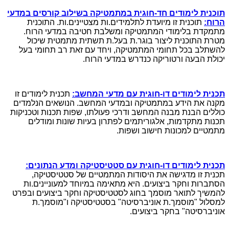
תוכנית לימודים חד-חוגית במתמטיקה בשילוב קורסים במדעי
הרוח:
תוכנית זו מיועדת לתלמידים.ות מצטיינים.ות. התוכנית
מתמקדת בלימודי המתמטיקה ומשלבת חטיבה במדעי הרוח.
מטרת התוכנית ליצור בוגר.ת בעל.ת תשתית מתמטית שיכול
להשתלב בכל תחומי המתמטיקה, ויחד עם זאת רב תחומי בעל
יכולת הבעה ורטוריקה כנדרש במדעי הרוח.
תכנית לימודים דו-חוגית עם מדעי המחשב:
תכנית לימודים זו
מקנה את הידע במתמטיקה ובמדעי המחשב. הנושאים הנלמדים
כוללים הבנת מבנה המחשב ודרכי פעולתו, שפות תכנות וטכניקות
תכנות מתקדמות, אלגוריתמים לפתרון בעיות שונות ומודלים
מתמטיים למכונות חישוב ושפות.
תכנית לימודים דו-חוגית עם סטטיסטיקה ומדע הנתונים:
תכנית זו מדגישה את היסודות המתמטיים של סטטיסטיקה,
הסתברות וחקר ביצועים. היא מתאימה במיוחד למעוניינים.ות
להמשיך לתואר מוסמך בחוג לסטטיסטיקה וחקר ביצועים ובפרט
למסלול "מוסמך.ת אוניברסיטה" בסטטיסטיקה ו"מוסמך.ת
אוניברסיטה" בחקר ביצועים.