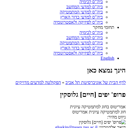
ביה"ס לכימיה
ביה"ס למדעי המחשב
ביה"ס למדעי המתמטיקה
ביה"ס למדעי כדור הארץ
ביה"ס לפיזיקה ולאסטרונומיה
תחומי מחקר
ביה"ס לכימיה
ביה"ס למדעי המחשב
ביה"ס למדעי המתמטיקה
ביה"ס למדעי כדור הארץ
ביה"ס לפיזיקה ולאסטרונומיה
English
הינך נמצא כאן
לדף הבית של אוניברסיטת תל אביב
»
הפקולטה למדעים מדויקים
פרופ' יפים [חיים] גלוסקין
אמריטוס בחוג למתמטיקה עיונית
חוג למתמטיקה עיונית
אמריטוס
ניווט מהיר:
דואר אלקטרוני:
gluskin@tauex.tau.ac.il