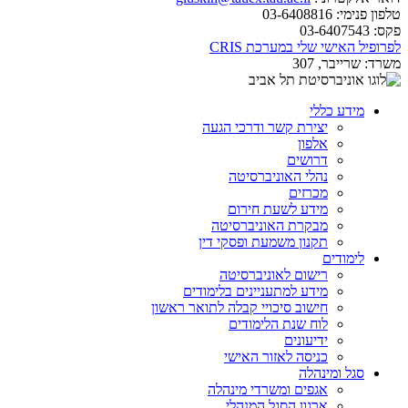
טלפון פנימי:
03-6408816
פקס:
03-6407543
לפרופיל האישי שלי במערכת CRIS
משרד:
שרייבר, 307
מידע כללי
יצירת קשר ודרכי הגעה
אלפון
דרושים
נהלי האוניברסיטה
מכרזים
מידע לשעת חירום
מבקרת האוניברסיטה
תקנון משמעת ופסקי דין
לימודים
רישום לאוניברסיטה
מידע למתעניינים בלימודים
חישוב סיכויי קבלה לתואר ראשון
לוח שנת הלימודים
ידיעונים
כניסה לאזור האישי
סגל ומינהלה
אגפים ומשרדי מינהלה
ארגון הסגל המנהלי