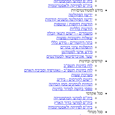
ביה"ס למדעי המתמטיקה
ביה"ס לפיזיקה ולאסטרונומיה
מידע לסטודנטים/יות
ידיעון הפקולטה
ידיעון הפקולטה משנים קודמות
הודעות דחופות / שוטפות
הודעות כלליות
מועמדים - רישום ותנאי קבלה
שאלות ותשובות נפוצות
בתר-דוקטורים - מידע כללי
התפלגות ציוני בוגרים
מידע אישי לסטודנט
שער אוניברסיטאי לסטודנטים
קורסים ובחינות
לוח בחינות תשפ"ב
לוח בחינות תשפ"ב - גאוגרפיה וסביבת האדם
מערכת שעות
רישום לקורסים - בידינג
הנחיות לנבחנים בזמן הבחינה
טפסי בקשה למדור בחינות
סגל אקדמי
ביה"ס למדעי המתמטיקה
ביה"ס למדעי כדור הארץ
ביה"ס לפיזיקה ולאסטרונומיה
סגל מנהלי