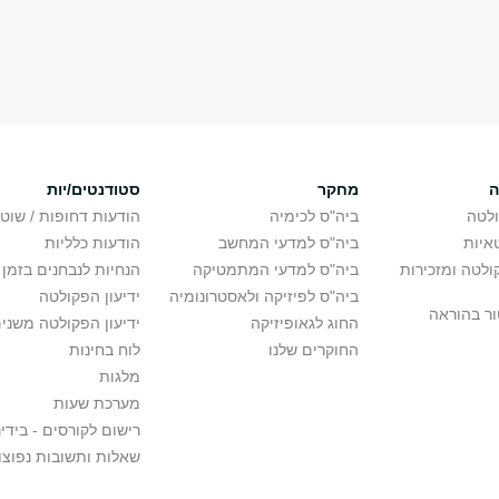
ה
מחקר
סטודנטים/יות
לטה
ביה"ס לכימיה
הודעות דחופות / שוט
איות
ביה"ס למדעי המחשב
הודעות כלליות
לטה ומזכירות
ביה"ס למדעי המתמטיקה
הנחיות לנבחנים בזמן 
ביה"ס לפיזיקה ולאסטרונומיה
ידיעון הפקולטה
ור בהוראה
החוג לגאופיזיקה
ידיעון הפקולטה משני
החוקרים שלנו
לוח בחינות
מלגות
מערכת שעות
רישום לקורסים - בידינ
שאלות ותשובות נפוצו