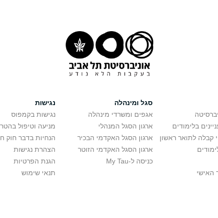
סגל ומינהלה
נגישות
יברסיטה
אגפים ומשרדי מינהלה
נגישות בקמפוס
יינים בלימודים
ארגון הסגל המנהלי
מניעה וטיפול בהטר
י קבלה לתואר ראשון
ארגון הסגל האקדמי הבכיר
הנחיות בדבר חוק ח
ימודים
ארגון הסגל האקדמי הזוטר
הצהרת נגישות
כניסה ל-My Tau
הגנת הפרטיות
 האישי
תנאי שימוש