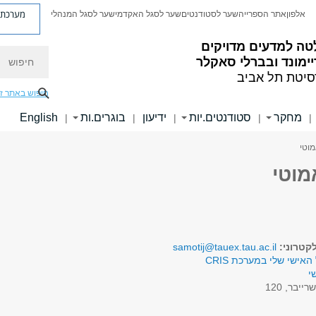
מערכת פ
אלפון
אתר הספרייה
שער לסטודנטים
שער לסגל האקדמי
שער לסגל המנהלי
טה למדעים מדויקים
חיפוש
ימונד ובברלי סאקלר
סיטת תל אביב
חיפוש באתר ז
מחקר
סטודנטים.יות
ידיעון
בוגרים.ות
English
|
|
|
|
|
מוטי
אמוטי
קטרוני:
samotij@tauex.tau.ac.il
האישי שלי במערכת CRIS
י
רייבר, 120