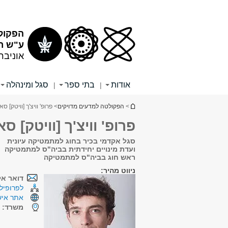
תוכן
תפריט
עליון
ראשי
הפקול
ע"ש רי
אוניבר
אודות
בתי ספר
סגל ומינהלה
|
|
הינך נמצא כאן
>
הפקולטה למדעים מדויקים
> פרופ' וויצ'ך [וויטק] סא
פרופ' וויצ'ך [וויטק] ס
סגל אקדמי בכיר בחוג למתמטיקה עיונית
ועדת מינויים יחידתית בביה"ס למתמטיקה
ראש חוג בביה"ס למתמטיקה
ניווט מהיר:
דואר אל
לפרופיל 
אתר איש
משרד:
ש