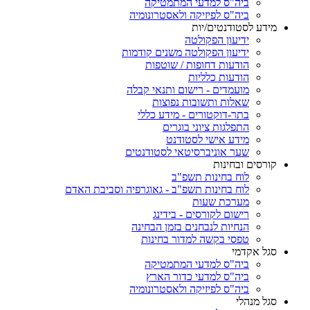
ביה"ס למדעי המתמטיקה
ביה"ס לפיזיקה ולאסטרונומיה
מידע לסטודנטים/יות
ידיעון הפקולטה
ידיעון הפקולטה משנים קודמות
הודעות דחופות / שוטפות
הודעות כלליות
מועמדים - רישום ותנאי קבלה
שאלות ותשובות נפוצות
בתר-דוקטורים - מידע כללי
התפלגות ציוני בוגרים
מידע אישי לסטודנט
שער אוניברסיטאי לסטודנטים
קורסים ובחינות
לוח בחינות תשפ"ב
לוח בחינות תשפ"ב - גאוגרפיה וסביבת האדם
מערכת שעות
רישום לקורסים - בידינג
הנחיות לנבחנים בזמן הבחינה
טפסי בקשה למדור בחינות
סגל אקדמי
ביה"ס למדעי המתמטיקה
ביה"ס למדעי כדור הארץ
ביה"ס לפיזיקה ולאסטרונומיה
סגל מנהלי