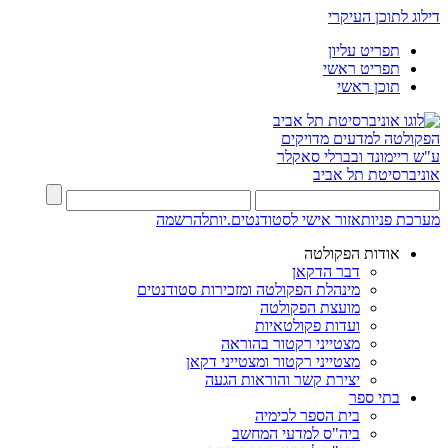
דילוג לתוכן העיקרי
תפריט עליון
תפריט ראשי
תוכן ראשי
הפקולטה למדעים מדויקים
ע"ש ריימונד ובברלי סאקלר
אוניברסיטת תל אביב
מערכת פניות
אזור אישי לסטודנטים.יות
להרשמה
אודות הפקולטה
דבר הדקאן
מינהלת הפקולטה ומזכירות סטודנטים
מועצת הפקולטה
ועדות פקולטאיות
מצטייני רקטור בהוראה
מצטייני רקטור ומצטייני דקאן
יצירת קשר והוראות הגעה
בתי ספר
בית הספר לכימיה
ביה"ס למדעי המחשב