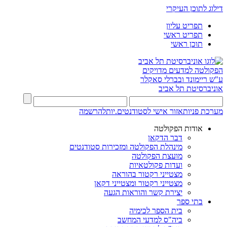
דילוג לתוכן העיקרי
תפריט עליון
תפריט ראשי
תוכן ראשי
הפקולטה למדעים מדויקים
ע"ש ריימונד ובברלי סאקלר
אוניברסיטת תל אביב
מערכת פניות
אזור אישי לסטודנטים.יות
להרשמה
אודות הפקולטה
דבר הדקאן
מינהלת הפקולטה ומזכירות סטודנטים
מועצת הפקולטה
ועדות פקולטאיות
מצטייני רקטור בהוראה
מצטייני רקטור ומצטייני דקאן
יצירת קשר והוראות הגעה
בתי ספר
בית הספר לכימיה
ביה"ס למדעי המחשב