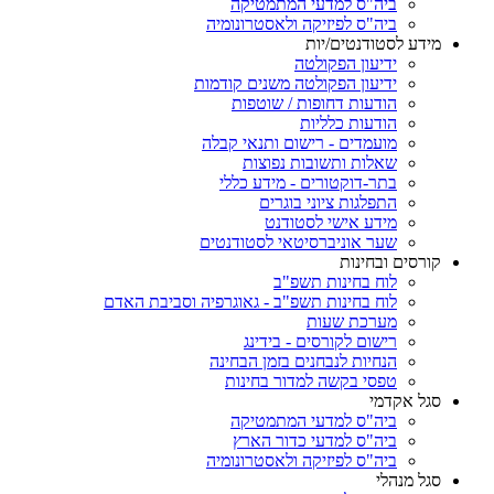
ביה"ס למדעי המתמטיקה
ביה"ס לפיזיקה ולאסטרונומיה
מידע לסטודנטים/יות
ידיעון הפקולטה
ידיעון הפקולטה משנים קודמות
הודעות דחופות / שוטפות
הודעות כלליות
מועמדים - רישום ותנאי קבלה
שאלות ותשובות נפוצות
בתר-דוקטורים - מידע כללי
התפלגות ציוני בוגרים
מידע אישי לסטודנט
שער אוניברסיטאי לסטודנטים
קורסים ובחינות
לוח בחינות תשפ"ב
לוח בחינות תשפ"ב - גאוגרפיה וסביבת האדם
מערכת שעות
רישום לקורסים - בידינג
הנחיות לנבחנים בזמן הבחינה
טפסי בקשה למדור בחינות
סגל אקדמי
ביה"ס למדעי המתמטיקה
ביה"ס למדעי כדור הארץ
ביה"ס לפיזיקה ולאסטרונומיה
סגל מנהלי