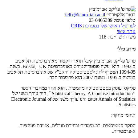
דואר אלקטרוני:
felix@tauex.tau.ac.il
טלפון פנימי:
03-6405389
לפרופיל האישי שלי במערכת CRIS
אתר אישי
משרד:
שרייבר, 116
מידע כללי
פרופ' פליקס אברמוביץ קיבל תואר דוקטור מאוניברסיטת תל אביב
ב-1993. הוא עשה פוסטדוקטורט באוניברסיטת
UK
.Bristol,
בשנת
1994-95 הצטרף לחוג לסטטיסטיקה וחקב"ץ של אוניברסיטת תל אביב
כמרצה ב-1995. משנת 2007 הוא פרופסור חבר.
פליקס עוסק בסטטיסטיקה מתמטית . הוא אחד ממחברי הספר
``Statistical Theory. A Concise Introduction’’
, היה עורך משני של
Annals of Statistics
וכיום הינו עורך משני של
Electronic Journal of
.
Statistics
תחומי מחקר:
הסקה סטטיסטית רב-מימדית ובחירת מודלים, אמידת פונקציות
א-פרמטרית.