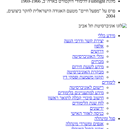
מלגת Fulbright ללימודי דוקטורט בארה"ב, 1969-1966
פרס על "מפעל חיים" מטעם האגודה הישראלית לחקר ביצועים,
2004
מידע כללי
יצירת קשר ודרכי הגעה
אלפון
דרושים
נהלי האוניברסיטה
מכרזים
מידע לשעת חירום
מבקרת האוניברסיטה
תקנון משמעת ופסקי דין
לימודים
רישום לאוניברסיטה
מידע למתעניינים בלימודים
חישוב סיכויי קבלה לתואר ראשון
לוח שנת הלימודים
ידיעונים
כניסה לאזור האישי
סגל ומינהלה
אגפים ומשרדי מינהלה
ארגון הסגל המנהלי