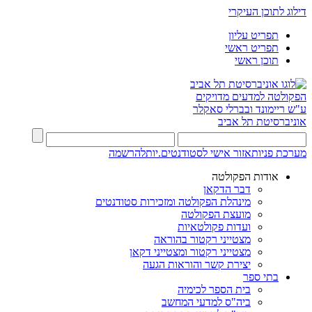
דילוג לתוכן העיקרי
תפריט עליון
תפריט ראשי
תוכן ראשי
הפקולטה למדעים מדויקים
ע"ש ריימונד ובברלי סאקלר
אוניברסיטת תל אביב
מערכת פניות
אזור אישי לסטודנטים.יות
להרשמה
אודות הפקולטה
דבר הדקאן
מינהלת הפקולטה ומזכירות סטודנטים
מועצת הפקולטה
ועדות פקולטאיות
מצטייני רקטור בהוראה
מצטייני רקטור ומצטייני דקאן
יצירת קשר והוראות הגעה
בתי ספר
בית הספר לכימיה
ביה"ס למדעי המחשב