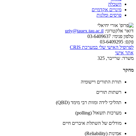
השכלה
מינויים אקדמיים
פרסים ומלגות
דואר אלקטרוני:
uriy@tauex.tau.ac.il
טלפון פנימי:
03-6409637
פקס:
03-6409295
לפרופיל האישי שלי במערכת CRIS
אתר אישי
משרד:
שרייבר, 325
מחקר
תורת התורים ויישומיה
רשתות תורים
תהליכי לידה ומוות רבי מימד (QBD)
מערכות תשאול (polling)
מודלים של השתלת איברים חיים
אמינות (Reliability)