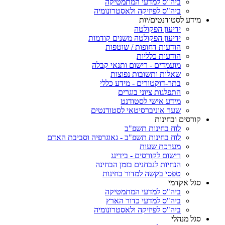
ביה"ס למדעי המתמטיקה
ביה"ס לפיזיקה ולאסטרונומיה
מידע לסטודנטים/יות
ידיעון הפקולטה
ידיעון הפקולטה משנים קודמות
הודעות דחופות / שוטפות
הודעות כלליות
מועמדים - רישום ותנאי קבלה
שאלות ותשובות נפוצות
בתר-דוקטורים - מידע כללי
התפלגות ציוני בוגרים
מידע אישי לסטודנט
שער אוניברסיטאי לסטודנטים
קורסים ובחינות
לוח בחינות תשפ"ב
לוח בחינות תשפ"ב - גאוגרפיה וסביבת האדם
מערכת שעות
רישום לקורסים - בידינג
הנחיות לנבחנים בזמן הבחינה
טפסי בקשה למדור בחינות
סגל אקדמי
ביה"ס למדעי המתמטיקה
ביה"ס למדעי כדור הארץ
ביה"ס לפיזיקה ולאסטרונומיה
סגל מנהלי