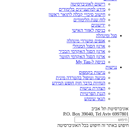
רישום לאוניברסיטה
מידע למתעניינים בלימודים
חישוב סיכויי קבלה לתואר ראשון
לוח שנת הלימודים
ידיעונים
כניסה לאזור האישי
סגל ומינהלה
אגפים ומשרדי מינהלה
ארגון הסגל המנהלי
ארגון הסגל האקדמי הבכיר
ארגון הסגל האקדמי הזוטר
כניסה ל-My Tau
נגישות
נגישות בקמפוס
מניעה וטיפול בהטרדה מינית
הנחיות בדבר חוק חופש המידע
הצהרת נגישות
הגנת הפרטיות
תנאי שימוש
אוניברסיטת תל אביב
P.O. Box 39040, Tel Aviv 6997801
חיפוש באתר זה
חיפוש בכל האוניברסיטה