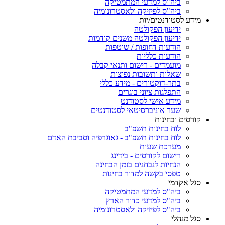
ביה"ס למדעי המתמטיקה
ביה"ס לפיזיקה ולאסטרונומיה
מידע לסטודנטים/יות
ידיעון הפקולטה
ידיעון הפקולטה משנים קודמות
הודעות דחופות / שוטפות
הודעות כלליות
מועמדים - רישום ותנאי קבלה
שאלות ותשובות נפוצות
בתר-דוקטורים - מידע כללי
התפלגות ציוני בוגרים
מידע אישי לסטודנט
שער אוניברסיטאי לסטודנטים
קורסים ובחינות
לוח בחינות תשפ"ב
לוח בחינות תשפ"ב - גאוגרפיה וסביבת האדם
מערכת שעות
רישום לקורסים - בידינג
הנחיות לנבחנים בזמן הבחינה
טפסי בקשה למדור בחינות
סגל אקדמי
ביה"ס למדעי המתמטיקה
ביה"ס למדעי כדור הארץ
ביה"ס לפיזיקה ולאסטרונומיה
סגל מנהלי