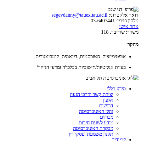
דואר אלקטרוני:
segevdanny@tauex.tau.ac.il
טלפון פנימי:
03-6407441
אתר אישי
משרד:
שרייבר, 118
מחקר
אופטימיזציה: סטוכסטית, דינאמית, קומבינטורית
בעיות אנליטיות/חישוביות בכלכלה ומדעי הניהול
מידע כללי
יצירת קשר ודרכי הגעה
אלפון
דרושים
נהלי האוניברסיטה
מכרזים
מידע לשעת חירום
מבקרת האוניברסיטה
תקנון משמעת ופסקי דין
לימודים