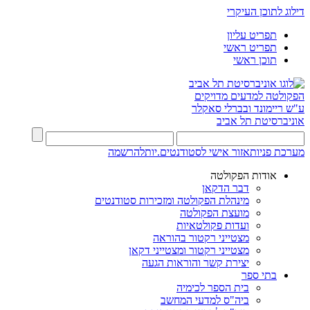
דילוג לתוכן העיקרי
תפריט עליון
תפריט ראשי
תוכן ראשי
הפקולטה למדעים מדויקים
ע"ש ריימונד ובברלי סאקלר
אוניברסיטת תל אביב
מערכת פניות
אזור אישי לסטודנטים.יות
להרשמה
אודות הפקולטה
דבר הדקאן
מינהלת הפקולטה ומזכירות סטודנטים
מועצת הפקולטה
ועדות פקולטאיות
מצטייני רקטור בהוראה
מצטייני רקטור ומצטייני דקאן
יצירת קשר והוראות הגעה
בתי ספר
בית הספר לכימיה
ביה"ס למדעי המחשב