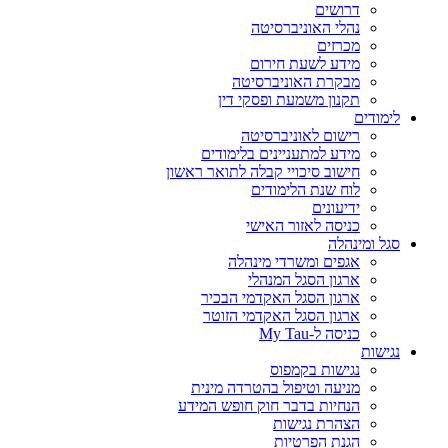
דרושים
נהלי האוניברסיטה
מכרזים
מידע לשעת חירום
מבקרת האוניברסיטה
תקנון משמעת ופסקי דין
לימודים
רישום לאוניברסיטה
מידע למתעניינים בלימודים
חישוב סיכויי קבלה לתואר ראשון
לוח שנת הלימודים
ידיעונים
כניסה לאזור האישי
סגל ומינהלה
אגפים ומשרדי מינהלה
ארגון הסגל המנהלי
ארגון הסגל האקדמי הבכיר
ארגון הסגל האקדמי הזוטר
כניסה ל-My Tau
נגישות
נגישות בקמפוס
מניעה וטיפול בהטרדה מינית
הנחיות בדבר חוק חופש המידע
הצהרת נגישות
הגנת הפרטיות