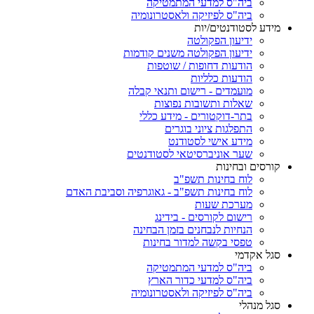
ביה"ס למדעי המתמטיקה
ביה"ס לפיזיקה ולאסטרונומיה
מידע לסטודנטים/יות
ידיעון הפקולטה
ידיעון הפקולטה משנים קודמות
הודעות דחופות / שוטפות
הודעות כלליות
מועמדים - רישום ותנאי קבלה
שאלות ותשובות נפוצות
בתר-דוקטורים - מידע כללי
התפלגות ציוני בוגרים
מידע אישי לסטודנט
שער אוניברסיטאי לסטודנטים
קורסים ובחינות
לוח בחינות תשפ"ב
לוח בחינות תשפ"ב - גאוגרפיה וסביבת האדם
מערכת שעות
רישום לקורסים - בידינג
הנחיות לנבחנים בזמן הבחינה
טפסי בקשה למדור בחינות
סגל אקדמי
ביה"ס למדעי המתמטיקה
ביה"ס למדעי כדור הארץ
ביה"ס לפיזיקה ולאסטרונומיה
סגל מנהלי