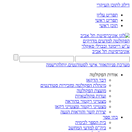
דילוג לתוכן העיקרי
תפריט עליון
תפריט ראשי
תוכן ראשי
הפקולטה למדעים מדויקים
ע"ש ריימונד ובברלי סאקלר
אוניברסיטת תל אביב
מערכת פניות
אזור אישי לסטודנטים.יות
להרשמה
אודות הפקולטה
דבר הדקאן
מינהלת הפקולטה ומזכירות סטודנטים
מועצת הפקולטה
ועדות פקולטאיות
מצטייני רקטור בהוראה
מצטייני רקטור ומצטייני דקאן
יצירת קשר והוראות הגעה
בתי ספר
בית הספר לכימיה
ביה"ס למדעי המחשב