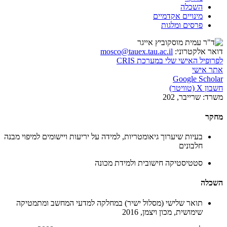
השכלה
מינויים אקדמיים
פרסים ומלגות
דואר אלקטרוני:
mosco@tauex.tau.ac.il
לפרופיל האישי שלי במערכת CRIS
אתר אישי
Google Scholar
חשבון X (טוויטר)
משרד:
שרייבר, 202
מחקר
בעיות שיערוך גיאומטריות, למידה על יריעות ויישומים למיפוי מבנה
חלבונים
סטטיסטיקה חישובית ולמידת מכונה
השכלה
תואר שלישי (מסלול ישיר) במחלקה למדעי המחשב ומתמטיקה
שימושית, מכון ויצמן, 2016