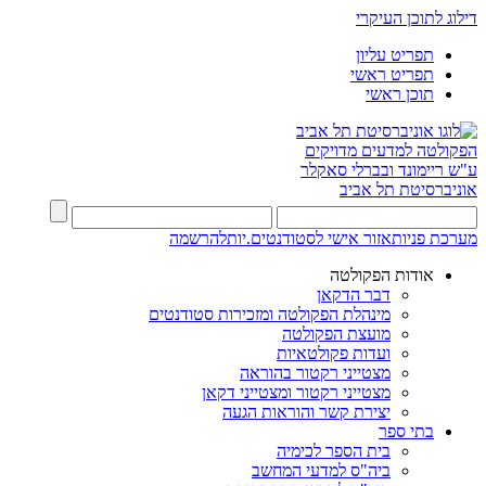
דילוג לתוכן העיקרי
תפריט עליון
תפריט ראשי
תוכן ראשי
הפקולטה למדעים מדויקים
ע"ש ריימונד ובברלי סאקלר
אוניברסיטת תל אביב
מערכת פניות
אזור אישי לסטודנטים.יות
להרשמה
אודות הפקולטה
דבר הדקאן
מינהלת הפקולטה ומזכירות סטודנטים
מועצת הפקולטה
ועדות פקולטאיות
מצטייני רקטור בהוראה
מצטייני רקטור ומצטייני דקאן
יצירת קשר והוראות הגעה
בתי ספר
בית הספר לכימיה
ביה"ס למדעי המחשב