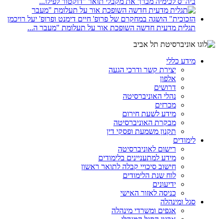
ביה"ס לכימיה מברך את מקבלי תואר "דוקטור לפילו...
תגלית מדעית חדשה השופכת אור על תעלומת "מעבר ה...
מידע כללי
יצירת קשר ודרכי הגעה
אלפון
דרושים
נהלי האוניברסיטה
מכרזים
מידע לשעת חירום
מבקרת האוניברסיטה
תקנון משמעת ופסקי דין
לימודים
רישום לאוניברסיטה
מידע למתעניינים בלימודים
חישוב סיכויי קבלה לתואר ראשון
לוח שנת הלימודים
ידיעונים
כניסה לאזור האישי
סגל ומינהלה
אגפים ומשרדי מינהלה