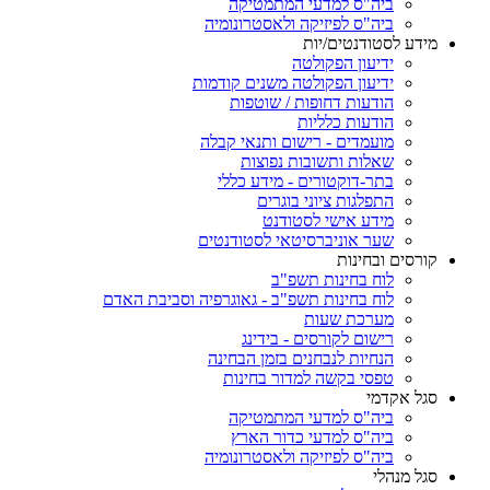
ביה"ס למדעי המתמטיקה
ביה"ס לפיזיקה ולאסטרונומיה
מידע לסטודנטים/יות
ידיעון הפקולטה
ידיעון הפקולטה משנים קודמות
הודעות דחופות / שוטפות
הודעות כלליות
מועמדים - רישום ותנאי קבלה
שאלות ותשובות נפוצות
בתר-דוקטורים - מידע כללי
התפלגות ציוני בוגרים
מידע אישי לסטודנט
שער אוניברסיטאי לסטודנטים
קורסים ובחינות
לוח בחינות תשפ"ב
לוח בחינות תשפ"ב - גאוגרפיה וסביבת האדם
מערכת שעות
רישום לקורסים - בידינג
הנחיות לנבחנים בזמן הבחינה
טפסי בקשה למדור בחינות
סגל אקדמי
ביה"ס למדעי המתמטיקה
ביה"ס למדעי כדור הארץ
ביה"ס לפיזיקה ולאסטרונומיה
סגל מנהלי