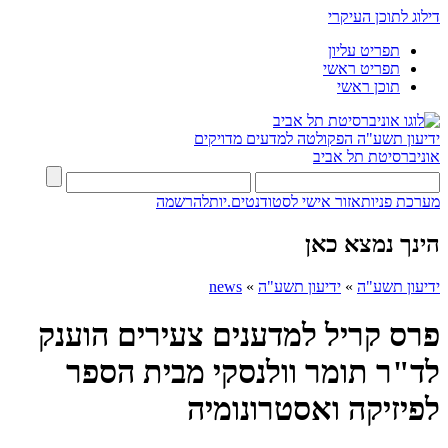
דילוג לתוכן העיקרי
תפריט עליון
תפריט ראשי
תוכן ראשי
ידיעון תשע"ה
הפקולטה למדעים מדויקים
אוניברסיטת תל אביב
מערכת פניות
אזור אישי לסטודנטים.יות
להרשמה
הינך נמצא כאן
ידיעון תשע"ה
»
ידיעון תשע"ה
»
news
פרס קריל למדענים צעירים הוענק
לד"ר תומר וולנסקי מבית הספר
לפיזיקה ואסטרונומיה