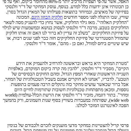
האפל, אשר על-פי תצפיות מרכיב יותר מ-80% מהחומר ביקום, ואף על פי
כן תכונותיו אינן ידועות כלל למדע. בנוסף, עוסק המחקר של ד"ר וולנסקי
בפיזיקה של מאיצים, ובמיוחד בתוצאות פעילותו של המאיץ הגדול בסרן,
שוויץ, שבו התגלה לפני מספר חודשים
חלקיק הבוזון היגס
, המכונה
"החלקיק האלוהי". מאז גילוי החלקיק, אשר נחוץ כדי להעניק מסה לשאר
החלקיקים בטבע, מרבה ד"ר וולנסקי לעסוק בנושא ובמשמעות שיש לגילוי
על פיזיקת החלקיקים. "בשלב זה עדיין לא ברור לנו האם זה אותו חלקיק
שהמודל הסטנדרטי של פיזיקת החלקיקים חזה כבר לפני שנים רבות, או
שיש שינויים ביחס למודל, ואם כן - מהם", אומר ד"ר וולנסקי.
"מטרת המחקר היא בראש ובראשונה להרחיב ולהעמיק את הידע
הקיים", מסביר ד"ר וולנסקי, "להבין מה קרה ביקום המוקדם, באלפיות
השנייה הראשונות שאחרי המפץ הגדול, ומהם החוקים הבסיסיים של
הטבע". לדבריו, "אנחנו לא חוקרים אמנם בשביל הטכנולוגיות של המחר,
אבל ברור שכאשר עושים מחקר כזה נתקלים הרבה פעמים בתופעות
נוספות, ומכאן מתפתחות טכנולוגיות חשובות שתורמות לחיים היום
ומחר". בתור דוגמה, מזכיר ד"ר וולנסקי את הרשת הכלל-עולמית (world
wide web), שפותחה במעבדות בשוויץ בסוף שנות השמונים, ורק בהמשך
הפכה לאינטרנט המוכר לכולנו.
פרסי קריל להצטיינות במחקר מדעי מוענקים לזכרם ולכבודם של בנימין
וגיטלה קריל מנסבך שלנגר והם ממומנים על-ידי משפחת קריל. הזוכים