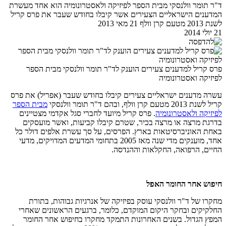
ד"ר תומר וולנסקי מבית הספר לפיזיקה ולאסטרונומיה הוא אחד מעשרת
המדענים הישראליים הצעירים אשר קיבלו בחודש שעבר את פרס קריל
לשנת 2013 מטעם קרן וולף 21 מאי 2013
21 יולי 2014
פרס קריל למדענים צעירים הוענק לד"ר תומר וולנסקי מבית הספר
לפיזיקה ואסטרונומיה
עשרה מדענים ישראליים צעירים קיבלו בחודש שעבר (אפריל) את פרס
קריל לשנת 2013 מטעם קרן וולף, ובהם ד"ר תומר וולנסקי
מבית הספר
לפיזיקה ולאסטרונומיה
. פרס קריל מיועד לחברי סגל אקדמי מצטיינים
בדרגת מרצה או מרצה בכיר, שטרם קיבלו קביעות, ואשר מועסקים
באחת האוניברסיטאות בארץ. הפרסים, על סך עשרת אלפים דולר כל
אחד, מוענקים מדי שנה מאז 2005 בתחומי המדעים המדויקים, מדעי
החיים, הרפואה, החקלאות וההנדסה.
חיפוש אחר החומר האפל
מחקרו של ד"ר וולנסקי עוסק בפיזיקה של אנרגיות גבוהות, בתורת
החלקיקים ובחקר היקום המוקדם, כלומר, ברגעים הראשונים שאחרי
המפץ הגדול. בשנים האחרונות התמקד מחקרו בחיפוש אחר החומר