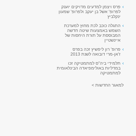
פרס ויצמן למדעים מדויקים יוענק
לפרופ' אשל בן יעקב ולפרופ' שמעון
ינקלביץ
התגלה כוכב לכת מחוץ למערכת
השמש באמצעות שיטה חדשה
המבוססת על תורת היחסות של
איינשטיין
פרופ' רון ליפשיץ זכה בפרס
ז'אן-מרי דובואה לשנת 2013
תלמידי ביה"ס למתמטיקה זכו
במדליות באולימפיאדה הבינלאומית
למתמטיקה
למאגר החדשות >