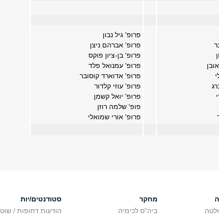
פרופ' גיל נבון
ר
פרופ' אברהם ניצן
פרופ' בן-ציון פוקס
ובן
פרופ' עמנואל פלד
י
פרופ' אדוארד קוסובר
רג
פרופ' עוזי קלדור
פרופ' יואל קשמן
פופ' שלמה רוזן
פרופ' אורי שמואלי
ה
מחקר
סטודנטים/יות
לטה
ביה"ס לכימיה
הודעות דחופות / שוט