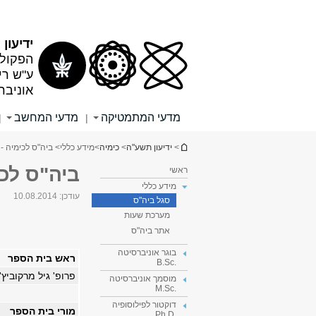
תוכן
תפריט
עליון
ראשי
ידיעון
הפקולט
ע"ש רי
אוניבר
מדעי המתמטיקה
מדעי המחשב
|
|
הינך נמצא כאן
>
ידיעון תשע"ה
>
כימיה
>
מידע כללי
> ביה"ס לכימיה -
ביה"ס לכי
ראשי
מידע כללי
עודכן:
10.08.2014
סגל ביה"ס
מערכת שעות
אתר ביה"ס
בוגר אוניברסיטה
ראש בית הספר
.B.Sc
פרופ' גיל מרקוביץ'
מוסמך אוניברסיטה
.M.Sc
דוקטור לפילוסופיה
מורי בית הספר
.Ph.D