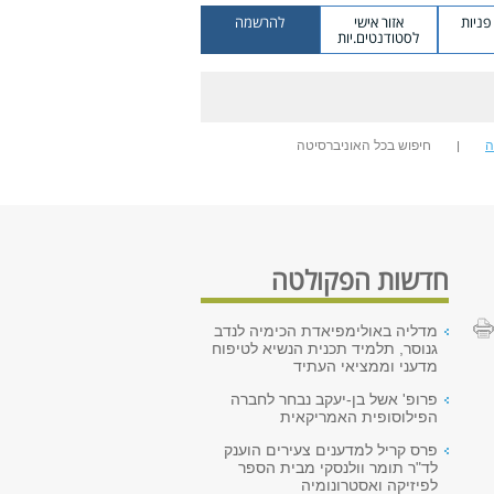
ניות
אזור אישי
להרשמה
לסטודנטים.יות
ה
חיפוש בכל האוניברסיטה
חדשות הפקולטה
מדליה באולימפיאדת הכימיה לנדב
גנוסר, תלמיד תכנית הנשיא לטיפוח
מדעני וממציאי העתיד
פרופ' אשל בן-יעקב נבחר לחברה
הפילוסופית האמריקאית
פרס קריל למדענים צעירים הוענק
לד"ר תומר וולנסקי מבית הספר
לפיזיקה ואסטרונומיה