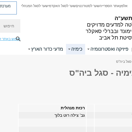
מערכת פ
אלפון
אתר הספרייה
שער לסטודנטים
שער לסגל האקדמי
שער לסגל המנהלי
 תשע"ה
חיפוש
ה למדעים מדויקים
ימונד ובברלי סאקלר
סיטת תל אביב
חיפוש באתר ז
פיזיקה ואסטרונומיה
כימיה
מדעי כדור הארץ
 סגל ביה"ס
מיה - סגל ביה"ס
רכזת מנהלית
גב' צילה רוט בלוך