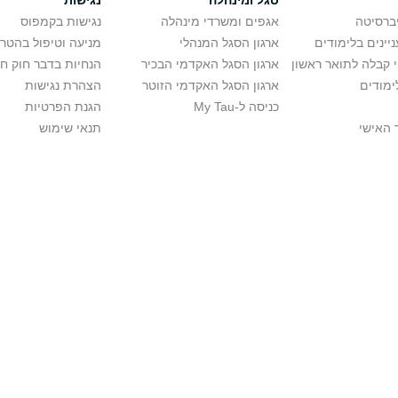
סגל ומינהלה
נגישות
יברסיטה
אגפים ומשרדי מינהלה
נגישות בקמפוס
יינים בלימודים
ארגון הסגל המנהלי
מניעה וטיפול בהטר
י קבלה לתואר ראשון
ארגון הסגל האקדמי הבכיר
הנחיות בדבר חוק ח
ימודים
ארגון הסגל האקדמי הזוטר
הצהרת נגישות
כניסה ל-My Tau
הגנת הפרטיות
 האישי
תנאי שימוש