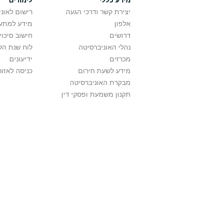
מידע כללי
לימודים
יצירת קשר ודרכי הגעה
רישום לאונ
אלפון
מידע למתענ
דרושים
חישוב סיכוי
נהלי האוניברסיטה
לוח שנת הל
מכרזים
ידיעונים
מידע לשעת חירום
כניסה לאזור
מבקרת האוניברסיטה
תקנון משמעת ופסקי דין