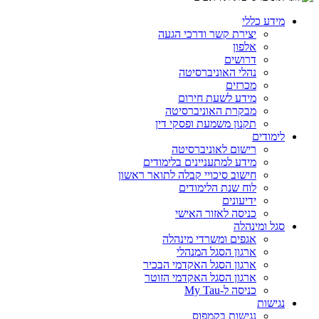
מידע כללי
יצירת קשר ודרכי הגעה
אלפון
דרושים
נהלי האוניברסיטה
מכרזים
מידע לשעת חירום
מבקרת האוניברסיטה
תקנון משמעת ופסקי דין
לימודים
רישום לאוניברסיטה
מידע למתעניינים בלימודים
חישוב סיכויי קבלה לתואר ראשון
לוח שנת הלימודים
ידיעונים
כניסה לאזור האישי
סגל ומינהלה
אגפים ומשרדי מינהלה
ארגון הסגל המנהלי
ארגון הסגל האקדמי הבכיר
ארגון הסגל האקדמי הזוטר
כניסה ל-My Tau
נגישות
נגישות בקמפוס