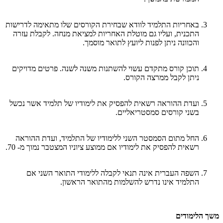
באחריות התלמיד לוודא שבחירת הקורסים שלו מתאימה לדרישות
התכנית, ועליו גם מוטלת האחריות למציאת מנחה. לקבלת עזרה
והכוונה ניתן לפנות ליועץ לתואר מוסמך.
תוכן קורס מתקדם עשוי להשתנות משנה לשנה. פרטים מדויקים
ניתן לקבל ממרצה הקורס.
ועדת ההוראה רשאית להפסיק את לימודיו של תלמיד אשר נכשל
בשני קורסים סמסטריאליים.
החל מתום הסמסטר השני ללימודיו של התלמיד, ועדת ההוראה
רשאית להפסיק את לימודיו אם ממוצע ציוניו המצטבר נמוך מ- 70.
השפה העברית אינה תנאי לקבלה ללימודי התואר השני אם
התלמיד אינו נדרש להשלמות מהתואר הראשון.
משך הלימודים