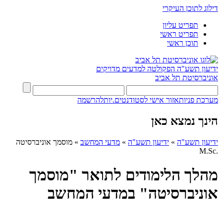
דילוג לתוכן העיקרי
תפריט עליון
תפריט ראשי
תוכן ראשי
ידיעון תשע"ה
הפקולטה למדעים מדויקים
אוניברסיטת תל אביב
מערכת פניות
אזור אישי לסטודנטים.יות
להרשמה
הינך נמצא כאן
ידיעון תשע"ה
»
ידיעון תשע"ה
»
מדעי המחשב
»
מוסמך אוניברסיטה
.M.Sc
מהלך הלימודים לתואר "מוסמך
אוניברסיטה" במדעי המחשב