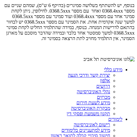
בנוסף, יש להשתתף בשלושה סמינרים (בהיקף 6 ש"ס), שמהם שניים עם
מספר
0368.4xxx
ואחד עם מספר
0368.5xxx
. לחילופין, ניתן לקחת
סמינר אחד עם מספר
0368.4xxx
ועוד סמינר עם מספר
0368.5xxx
למשך שנה אקדמית אחת. את הסמינר עם מספר
0368.5xxx
יש לבחור
בהתאם לדרישות המנחה. בנוסף, במידה שהתלמיד החליט לקחת סמינר
0368.5xxx
למשך סמסטר אחד בלבד ובמידה שהדבר מוסכם על מארגן
הסמינר, אין התלמיד מחויב לתת הרצאה בסמינר זה.
מידע כללי
יצירת קשר ודרכי הגעה
אלפון
דרושים
נהלי האוניברסיטה
מכרזים
מידע לשעת חירום
מבקרת האוניברסיטה
תקנון משמעת ופסקי דין
לימודים
רישום לאוניברסיטה
מידע למתעניינים בלימודים
חישוב סיכויי קבלה לתואר ראשון