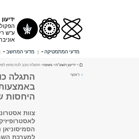
תוכן
תפריט
עליון
ראשי
ידיעון
הפקולט
ע"ש רי
אוניבר
מדעי המתמטיקה
מדעי המחשב
|
|
הינך נמצא כאן
>
ידיעון תשע"ה
>
news
> התגלה כוכב לכת מחוץ למ
ראשי
התגלה כו
באמצעות 
היחסות של
צוות אסטרונ
לאסטרופיזיק
למערכת השמ