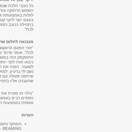
כל כוכבי הלכת שנמצ
השמש הרחוקה אותה 
בעצם יוצר ליקוי ק
בתחילה ככוכב כפול
לכת".
מנבואה לחלום ש
"זוהי הפעם הראשונה
לכת", אומר פרופ' 
החמקמק הזה במשך יו
ניבאו זאת לפני יות
לשעבר, הפנה את תש
נשביתי ברעיון. למז
שיתפנו פעולה עם ד
שהעברנו אליו בתחילת החיפוש. לבס
"גילוי זה מוכיח את 
נוספים רבים באמצע
אוספת באמצעות החללית קפלר 
הערות
2 - BEAMING