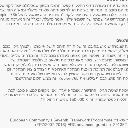
או עד עתה בעזרת נתוני החללית קפלר התגלו מכיוון שמסלולם יוצר ליקוי של
הם סובבים. המיוחד בשיטת הגילוי שפותחה על-ידי פייגלר ומזא"ה הוא שני
לגלות באמצעותה גם כוכבי לכת שמסלולם אינו יוצר ליקוי. "האירוניה היא שמסלולו ש
טן המתרחש על שפתה של השמש שלו", אומר פייגלר. "בגלל זה המערכת סווגה
. רק באמצעות הגילוי של שלושת האפקטים הצלחנו לזהות שזהו באמת כוכב
התגשם
 שנעשה שימוש בהיבט זה של תורת היחסות של איינשטיין לצורך גילוי כוכב
מזא"ה, שהוא גם מדען חבר בתכנית החלל קפלר של נאס"א. "חיפשנו את האפק
תר משנתיים, ועכשיו אכן מצאנו בעזרתו כוכב לכת. זה מדהים שלייב וגאודי
ר מעשור. פרופסור שי צוקר מאוניברסיטת תל-אביב, תלמיד דוקטורט שלי
ומת ליבי לאפקט הזה. תחילה לא חשבתי שהאפקט ניתן לגילוי, אך בהמשך
לנו קיבלנו את תמיכת מועצת המחקר האירופאית לצורך ביצוע המחקר, וכן
ייב לייתם שהאמין בפרויקט והמשיך לבצע תצפיות של מועמדים שגויים
וף גילינו את Kepler-76b. זה ממש חלום שהתגשם".
יכולת שיטת הגילוי החדשה", אומר פייגלר. "אנו מקווים למצוא כוכבי לכת
ות אותה שיטה. כל זה אפשרי הודות לאיכות הגבוהה של הנתונים שנאס"א
עבור יותר מ-150,000 שמשות רחוקות".
המחקר נתמך על-ידי: European Community's Seventh Framework Programme
(FP7/2007-2013) ERC advanced grant no. 29135