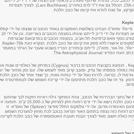
לכוכב לכת, מתחיל שיתוף פעולה בינלאומי עם הצוות של ד"ר דייב לייתם
(Dave Latham) מה-CfA, הכולל גם את ד"ר לרס בוחהייב (Lars Buchhave), לצורך תצפיות
רקע, על מנת לוודא את קיומו של כוכב הלכת.
בשלישי במאי 2012 פייגלר ומזא"ה הבחינו בשלושת האפקטים באחד הכוכבים שנצפו על-ידי קפלר
תצפיות על-ידי דייב לייתם וצוותו במצפה הכוכבים באריזונה, וכן על-ידי לב
טורט נוסף מאוניברסיטת תל-אביב, במצפה הכוכבים בפרובאנס שבצרפת.
התצפיות משני הטלסקופים אישורו ללא ספק את קיומו של כוכב הלכת, הנקרא כעת Kepler-76b.
יגלר, טל-אור, מזא"ה, לייתם ובוחהייב הכריז בשבוע שעבר על הגילוי במאמר
The Astrophysical Journal.
כוכב הלכתKepler-76b , הנמצא בקבוצת הכוכבים ברבור (Cygnus) במרחק של כאלפיים שנות א
מסה כפולה ממסתו של צדק, וסובב קרוב מאד לשמש שלו, עם זמן מחזור של יום
ורמת לו, כנראה, להיות נעול על ידי כוחות גאות, כך שצד אחד של כוכב הלכת
זמן. צד זה של כוכב הלכת מתחמם על-ידי קרינת השמש שלו לטמפרטורה של
יוס.
 של נתוני הבהירות של הכוכב, צוות המחקר גילה ראיות חזקות לכך שהחום
הנבלע באטמוספרת כוכב הלכת נישא על-ידי זרם רוחות חזק למרחק של כ-15,000 ק"מ. תופעה זו
נצפתה בעבר רק בתחום האינפרה-אדום, על-ידי טלסקופ החלל ספיצר (Spitzer) של נאס"א. זו
ם רוחות כזה נצפה בתחום האור הנראה בכוכב לכת מחוץ למערכת השמש.
ות כאלה חשוב מאד לצורך הבנת תגובת האטמוספרה של כוכב הלכת לקרינה
.
ה של השמש