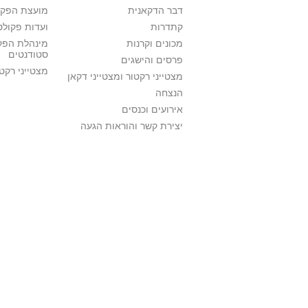
דבר הדקאנית
מועצת הפקו
קתדרות
ועדות פקולט
מכונים וקרנות
מינהלת הפקו
סטודנטים
פרסים והישגים
מצטייני רקט
מצטייני רקטור ומצטייני דקאן
הנצחה
אירועים וכנסים
יצירת קשר והוראות הגעה