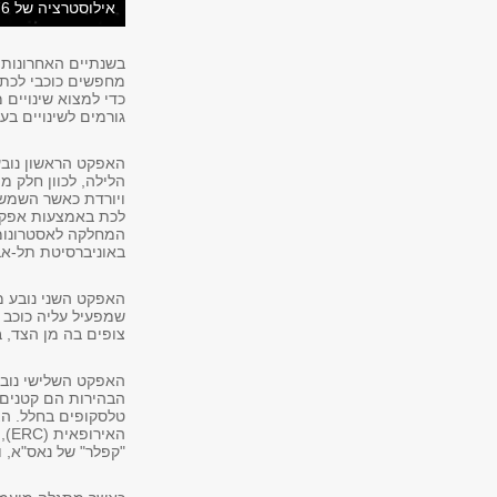
אילוסטרציה של Kepler-76 (גרפיקה: "dood Evan")
בשנתיים האחרונות 
מחפשים כוכבי לכת
כדי למצוא שינויים 
גורמים לשינויים ב
האפקט הראשון נובע
הלילה, לכוון חלק מ
ויורדת כאשר השמש מ
המחלקה לאסטרונומי
באוניברסיטת תל-אב
האפקט השני נובע 
שמפעיל עליה כוכב 
צופים בה מן הצד, ב
האפקט השלישי נובע 
הבהירות הם קטנים 
טלסקופים בחלל. הצ
הא
"קפלר" של נאס"א, 