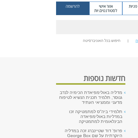
ניות
אזור אישי
להרשמה
לסטודנטים.יות
ה
חיפוש בכל האוניברסיטה
חדשות נוספות
מדליה באולימפיאדת הכימיה לנדב
גנוסר, תלמיד תכנית הנשיא לטיפוח
מדעני וממציאי העתיד
תלמידי ביה"ס למתמטיקה זכו
במדליות באולימפיאדה
הבינלאומית למתמטיקה
פרופ' דוד שטיינברג זכה במדליה
היוקרתית על שם George Box