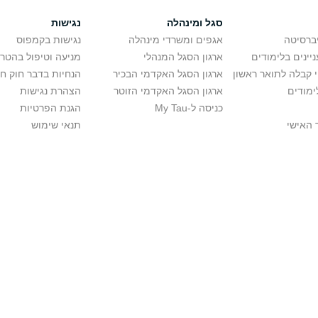
סגל ומינהלה
נגישות
יברסיטה
אגפים ומשרדי מינהלה
נגישות בקמפוס
יינים בלימודים
ארגון הסגל המנהלי
מניעה וטיפול בהטר
י קבלה לתואר ראשון
ארגון הסגל האקדמי הבכיר
הנחיות בדבר חוק ח
ימודים
ארגון הסגל האקדמי הזוטר
הצהרת נגישות
כניסה ל-My Tau
הגנת הפרטיות
 האישי
תנאי שימוש