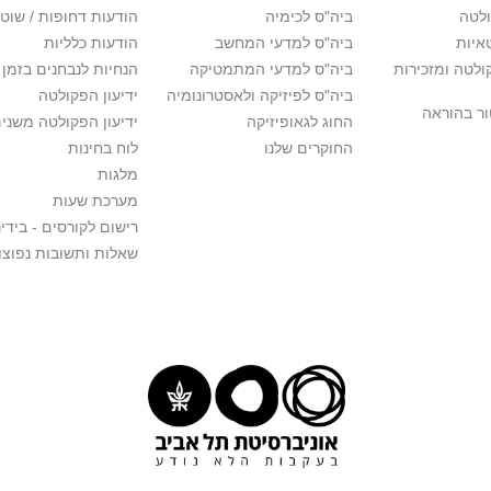
לטה
ביה"ס לכימיה
הודעות דחופות / שוט
איות
ביה"ס למדעי המחשב
הודעות כלליות
לטה ומזכירות
ביה"ס למדעי המתמטיקה
הנחיות לנבחנים בזמן 
ביה"ס לפיזיקה ולאסטרונומיה
ידיעון הפקולטה
ור בהוראה
החוג לגאופיזיקה
ידיעון הפקולטה משני
החוקרים שלנו
לוח בחינות
מלגות
מערכת שעות
רישום לקורסים - בידינ
שאלות ותשובות נפוצו