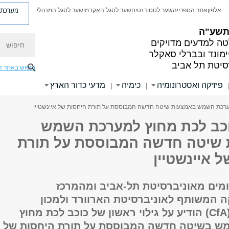
מערכת פ
אלפון
אתר הספרייה
שער לסטודנטים
שער לסגל האקדמי
שער לסגל המנהלי
 תשע"ה
חיפוש
ה למדעים מדויקים
ימונד ובברלי סאקלר
סיטת תל אביב
חיפוש באתר ז
פיזיקה ואסטרונומיה
כימיה
מדעי כדור הארץ
|
|
ערכת השמש באמצעות שיטה חדשה המבוססת על תורת היחסות של איינשטיין
כב לכת מחוץ למערכת השמש
שיטה חדשה המבוססת על תורת
 איינשטיין
ומים מאוניברסיטת תל-אביב ומהמרכז
ה המשותף לאוניברסיטת הארוורד ולמכון
הסמיסוניאן (CfA) הודיע על גילוי ראשון של כוכב לכת מחוץ
ש בשיטה חדשה המבוססת על תורת היחסות של