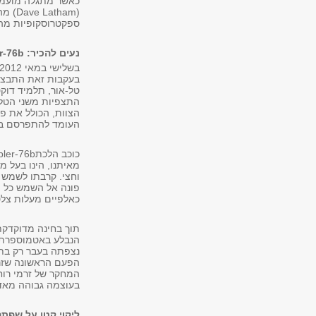
כאשר מתגלה מועמד 
ספקטרוסקופיות מהק
נעים להכיר: Kepler-76b
בעקבות זאת התבצעו 
טל-אור, תלמיד דוק
הצוות, הכולל את פי
העומד להתפרסם בכתב העת המדעי 
מאיתנו, הינו בעל 
וחצי. קרבתו לשמש ג
פונה אל השמש כל ה
כאלפיים מעלות צלס
תוך בחינה מדוקדקת
הפעם הראשונה שזר
המחקר של זרמי רוח
בעוצמה גבוהה מאד
ליקוי קטן על שפת