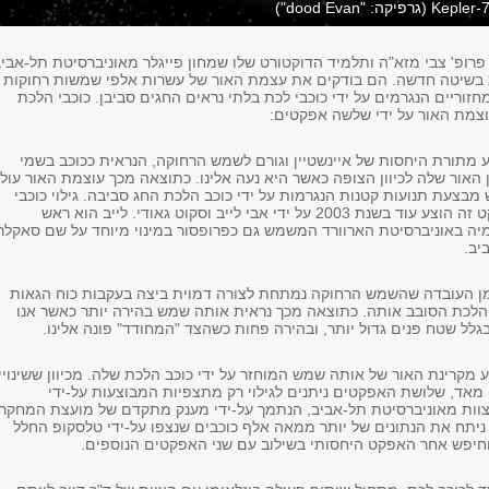
פרופ' צבי מזא"ה ותלמיד הדוקטורט שלו שמחון פייגלר מאוניברסיטת תל-אבי
 בשיטה חדשה. הם בודקים את עצמת האור של עשרות אלפי שמשות רחוקות
מחזוריים הנגרמים על ידי כוכבי לכת בלתי נראים החגים סביבן. כוכבי הלכת
עוצמת האור על ידי שלשה אפקטים:
 מתורת היחסות של איינשטיין וגורם לשמש הרחוקה, הנראית ככוכב בשמי
ן האור שלה לכיוון הצופה כאשר היא נעה אלינו. כתוצאה מכך עוצמת האור עול
בצעת תנועות קטנות הנגרמות על ידי כוכב הלכת החג סביבה. גילוי כוכבי
לכת באמצעות אפקט זה הוצע עוד בשנת 2003 על ידי אבי לייב וסקוט גאודי. לייב הוא ראש
ה באוניברסיטת הארוורד המשמש גם כפרופסור במינוי מיוחד על שם סאקלר
יב.
מן העובדה שהשמש הרחוקה נמתחת לצורה דמוית ביצה בעקבות כוח הגאות
הלכת הסובב אותה. כתוצאה מכך נראית אותה שמש בהירה יותר כאשר אנו
גלל שטח פנים גדול יותר, ובהירה פחות כשהצד "המחודד" פונה אלינו.
מקרינת האור של אותה שמש המוחזר על ידי כוכב הלכת שלה. מכיוון ששינויי
מאד, שלושת האפקטים ניתנים לגילוי רק מתצפיות המבוצעות על-ידי
וות מאוניברסיטת תל-אביב, הנתמך על-ידי מענק מתקדם של מועצת המחקר
ירופאית (ERC), ניתח את הנתונים של יותר ממאה אלף כוכבים שנצפו על-ידי טלסקופ החלל
וחיפש אחר האפקט היחסותי בשילוב עם שני האפקטים הנוספים.