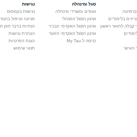
סגל ומינהלה
נגישות
יברסיטה
אגפים ומשרדי מינהלה
נגישות בקמפוס
יינים בלימודים
ארגון הסגל המנהלי
מניעה וטיפול בהטר
י קבלה לתואר ראשון
ארגון הסגל האקדמי הבכיר
הנחיות בדבר חוק ח
ימודים
ארגון הסגל האקדמי הזוטר
הצהרת נגישות
כניסה ל-My Tau
הגנת הפרטיות
 האישי
תנאי שימוש