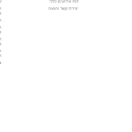
לוח אירועים כללי
ש
יצירת קשר והגעה
ת
מ
ת
ת
מ
ת
מ
ת
ה
צ