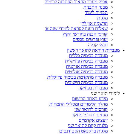
אפיק מעבר מהאונ' הפתוחה לכימיה
מבנה התכנית
תכניות לימוד
מלגות
הרשמה און ליין
שאלות רענון לקראת לימודי שנה א'
קורסי הכנה בחודשי הקיץ
יעוץ ופרטים נוספים
תנאי קבלה
מעבדות הוראה לתואר ראשון
מעבדה בכימיה כללית
מעבדה בכימיה פיזיקלית
מעבדה בכימיה אורגנית
מעבדה בכימיה אנליטית
מעבדה מתקדמת בכימיה פיזיקלית
מעבדה בכימיה חישובית
מעבדות בפיזיקה
לימודי תואר שני
מידע באתר הרישום
מהלך הלימודים ומסלולי התמחות
קורסים לתואר שני
מנחים ותחומי מחקר
יועצים אקדמיים
מלגות קיום לתואר שני
מלגות בדקנאט הסטודנטים