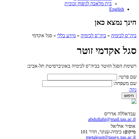
בית מלאכה לניפוח זכוכית
English
הינך נמצא כאן
ביה"ס לכימיה
»
ביה"ס לכימיה
»
מידע כללי
»
סגל אקדמי
סגל אקדמי זוטר
רשימת הסגל הזוטר בביה"ס לכימיה באוניברסיטת תל-אביב:
שם פרטי:
שם משפחה:
נקה
עבדאללה אדריס
abdullahi@mail.tau.ac.il
אופיר אוליאל
מיקום:
כימיה-שנקר, חדר 101
metaleast@tauex.tau.ac.il