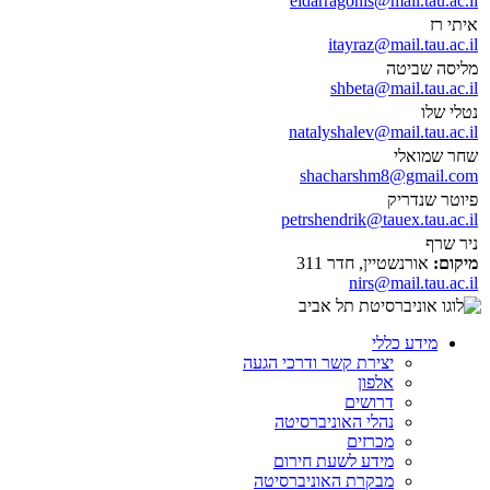
eldarragonis@mail.tau.ac.il
איתי רז
itayraz@mail.tau.ac.il
מליסה שביטה
shbeta@mail.tau.ac.il
נטלי שלו
natalyshalev@mail.tau.ac.il
שחר שמואלי
shacharshm8@gmail.com
פיוטר שנדריק
petrshendrik@tauex.tau.ac.il
ניר שרף
מיקום:
אורנשטיין, חדר 311
nirs@mail.tau.ac.il
מידע כללי
יצירת קשר ודרכי הגעה
אלפון
דרושים
נהלי האוניברסיטה
מכרזים
מידע לשעת חירום
מבקרת האוניברסיטה