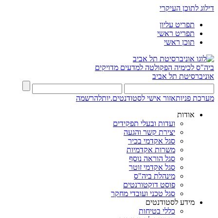
דילוג לתוכן העיקרי
תפריט עליון
תפריט ראשי
תוכן ראשי
ביה"ס לכימיה
הפקולטה למדעים מדויקים
אוניברסיטת תל אביב
מערכת פניות
אזור אישי לסטודנטים.יות
להרשמה
אודות
ועדות ובעלי תפקידים
יצירת קשר והגעה
סגל אקדמי בכיר
משרות אקדמיות
סגל הוראה נוסף
סגל אקדמי זוטר
מינהלת ביה"ס
פוסט דוקטורנטים
סגל טכני ועובדי מחקר
מידע לסטודנטים
כללי בטיחות