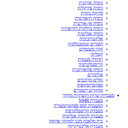
כימיה אורגנית
כימיה פיזיקלית
פיזיקה כימית
כימיה תיאורטית
כימיה אי-אורגנית
כימיה ביולוגית ותרופתית
כימיה אנליטית
אלקטרוכימיה
חומרים וננוטכנולוגיה
חקר משטחים
קטליזה
תהודה מגנטית
קריסטלוגרפיה
כימיה פלואורוגנית
פולימרים
נוזלים מרוכבים
ספקטרוסקופיה
מחקרים יישומיים
מעבדות שרות ותשתיות מחקר
מעבדת NMR
המעבדה למס ספקטרומטריה
מעבדת קריסטלוגרפיה
מעבדה לכימיה אנליטית
בית מלאכה מכני למחקר ופיתוח
מעבדת אלקטרוניקה