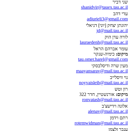
שני דביר
shanidvir@tauex.tau.ac.il
עדי דהב
adiurieli3@gmail.com
יהונתן יצחק [יוני] דניאלי
jd@mail.tau.ac.il
לורה עדן הוק
lauraedenh@mail.tau.ac.il
עומר אברהם הראל
מיקום:
כימיה-שנקר
tau.omer.harel@gmail.com
מעין שרה ודיסלבסקי
maayansarav@mail.tau.ac.il
נוי וויסלייב
noyvaisleib@mail.tau.ac.il
רון וטש
מיקום:
אורנשטיין, חדר 322
ronvatash@mail.tau.ac.il
אלונה וידישצ'ב
alenav@mail.tau.ac.il
רתם וידמן
rotemwidman@mail.tau.ac.il
ענבר זלצמן