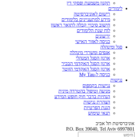
תקנון משמעת ופסקי דין
לימודים
רישום לאוניברסיטה
מידע למתעניינים בלימודים
חישוב סיכויי קבלה לתואר ראשון
לוח שנת הלימודים
ידיעונים
כניסה לאזור האישי
סגל ומינהלה
אגפים ומשרדי מינהלה
ארגון הסגל המנהלי
ארגון הסגל האקדמי הבכיר
ארגון הסגל האקדמי הזוטר
כניסה ל-My Tau
נגישות
נגישות בקמפוס
מניעה וטיפול בהטרדה מינית
הנחיות בדבר חוק חופש המידע
הצהרת נגישות
הגנת הפרטיות
תנאי שימוש
אוניברסיטת תל אביב
P.O. Box 39040, Tel Aviv 6997801