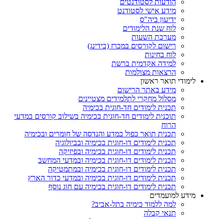
הודעות לסטודנטים
מידע אישי לסטודנט
ידיעון ביה"ס
לוח שנת הלימודים
מערכת השעות
רישום לקורסים במכרז (בידינג)
לוח בחינות
למידה אקדמית ברשת
הרצאות מצולמות
לימודי תואר ראשון
מידע באתר הרישום
מסלול מחקרי לתלמידים מצטיינים
תכנית לימודים חד-חוגית בכימיה
תוכנית לימודים חד-חוגית בכימיה בשילוב קורסים במדעי
הרוח
תכנית תואר כפול במדע והנדסה של חומרים ובכימיה
תכנית לימודים דו-חוגית בכימיה ובביולוגיה
תכנית לימודים דו-חוגית בכימיה ובפיזיקה
תכנית לימודים דו-חוגית בכימיה ובמדעי המחשב
תכנית לימודים דו-חוגית בכימיה ובמתמטיקה
תכנית לימודים דו-חוגית בכימיה ובמדעי כדור הארץ
תכנית לימודים דו-חוגית בכימיה עם חוג נוסף
מידע למועמדים
למה ללמוד כימיה בתל-אביב?
תנאי קבלה