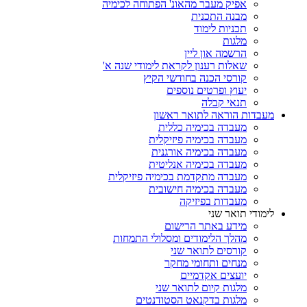
אפיק מעבר מהאונ' הפתוחה לכימיה
מבנה התכנית
תכניות לימוד
מלגות
הרשמה און ליין
שאלות רענון לקראת לימודי שנה א'
קורסי הכנה בחודשי הקיץ
יעוץ ופרטים נוספים
תנאי קבלה
מעבדות הוראה לתואר ראשון
מעבדה בכימיה כללית
מעבדה בכימיה פיזיקלית
מעבדה בכימיה אורגנית
מעבדה בכימיה אנליטית
מעבדה מתקדמת בכימיה פיזיקלית
מעבדה בכימיה חישובית
מעבדות בפיזיקה
לימודי תואר שני
מידע באתר הרישום
מהלך הלימודים ומסלולי התמחות
קורסים לתואר שני
מנחים ותחומי מחקר
יועצים אקדמיים
מלגות קיום לתואר שני
מלגות בדקנאט הסטודנטים