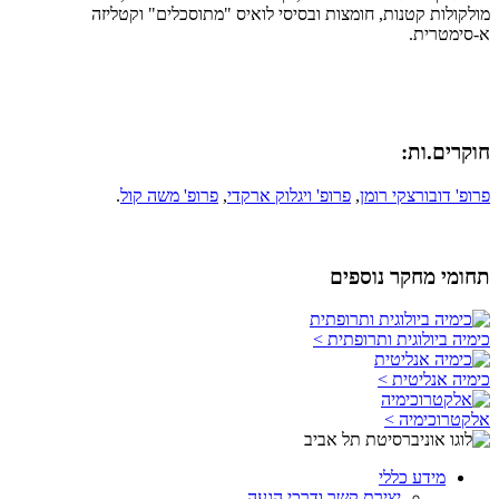
מולקולות קטנות, חומצות ובסיסי לואיס "מתוסכלים" וקטליזה
א-סימטרית.
חוקרים.ות:
פרופ' דובורצקי רומן
,
פרופ' ויגלוק ארקדי
,
פרופ' משה קול
.
תחומי מחקר נוספים
כימיה ביולוגית ותרופתית >
כימיה אנליטית >
אלקטרוכימיה >
מידע כללי
יצירת קשר ודרכי הגעה