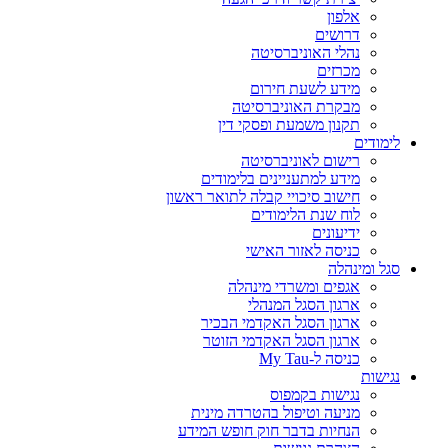
אלפון
דרושים
נהלי האוניברסיטה
מכרזים
מידע לשעת חירום
מבקרת האוניברסיטה
תקנון משמעת ופסקי דין
לימודים
רישום לאוניברסיטה
מידע למתעניינים בלימודים
חישוב סיכויי קבלה לתואר ראשון
לוח שנת הלימודים
ידיעונים
כניסה לאזור האישי
סגל ומינהלה
אגפים ומשרדי מינהלה
ארגון הסגל המנהלי
ארגון הסגל האקדמי הבכיר
ארגון הסגל האקדמי הזוטר
כניסה ל-My Tau
נגישות
נגישות בקמפוס
מניעה וטיפול בהטרדה מינית
הנחיות בדבר חוק חופש המידע