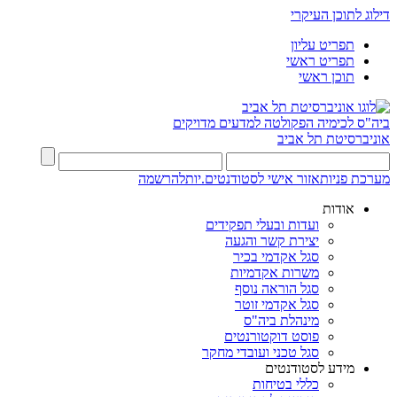
דילוג לתוכן העיקרי
תפריט עליון
תפריט ראשי
תוכן ראשי
ביה"ס לכימיה
הפקולטה למדעים מדויקים
אוניברסיטת תל אביב
מערכת פניות
אזור אישי לסטודנטים.יות
להרשמה
אודות
ועדות ובעלי תפקידים
יצירת קשר והגעה
סגל אקדמי בכיר
משרות אקדמיות
סגל הוראה נוסף
סגל אקדמי זוטר
מינהלת ביה"ס
פוסט דוקטורנטים
סגל טכני ועובדי מחקר
מידע לסטודנטים
כללי בטיחות