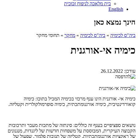
בית מלאכה לניפוח זכוכית
English
הינך נמצא כאן
ביה"ס לכימיה
»
ביה"ס לכימיה
»
מחקר
»
תחומי מחקר
כימיה אי-אורגנית
עודכן:
26.12.2022
כימיה אי- אורגנית הינו ענף מרכזי בכימיה המכיל בתוכו: כימיה
קואורדינטיבית, כימיה אורגנומתכתית, כימיה סופרמולקולרית וקטליזה.
נושאים ספציפיים בענף זה כוללים: סינתזה של מתכות מעבר ותרכובות
הקבוצה העיקרית, המבוססת על משפחות חדשות של ליגנדות, מנגנונים
של ראקציות אורגנומתכתיות, קטליזה של תגובות פלמור, שפעול של