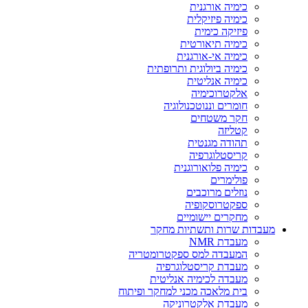
כימיה אורגנית
כימיה פיזיקלית
פיזיקה כימית
כימיה תיאורטית
כימיה אי-אורגנית
כימיה ביולוגית ותרופתית
כימיה אנליטית
אלקטרוכימיה
חומרים וננוטכנולוגיה
חקר משטחים
קטליזה
תהודה מגנטית
קריסטלוגרפיה
כימיה פלואורוגנית
פולימרים
נוזלים מרוכבים
ספקטרוסקופיה
מחקרים יישומיים
מעבדות שרות ותשתיות מחקר
מעבדת NMR
המעבדה למס ספקטרומטריה
מעבדת קריסטלוגרפיה
מעבדה לכימיה אנליטית
בית מלאכה מכני למחקר ופיתוח
מעבדת אלקטרוניקה