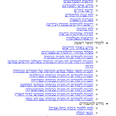
הודעות לסטודנטים
מידע אישי לסטודנט
ידיעון ביה"ס
לוח שנת הלימודים
מערכת השעות
רישום לקורסים במכרז (בידינג)
לוח בחינות
למידה אקדמית ברשת
הרצאות מצולמות
לימודי תואר ראשון
מידע באתר הרישום
מסלול מחקרי לתלמידים מצטיינים
תכנית לימודים חד-חוגית בכימיה
תוכנית לימודים חד-חוגית בכימיה בשילוב קורסים במדעי
הרוח
תכנית תואר כפול במדע והנדסה של חומרים ובכימיה
תכנית לימודים דו-חוגית בכימיה ובביולוגיה
תכנית לימודים דו-חוגית בכימיה ובפיזיקה
תכנית לימודים דו-חוגית בכימיה ובמדעי המחשב
תכנית לימודים דו-חוגית בכימיה ובמתמטיקה
תכנית לימודים דו-חוגית בכימיה ובמדעי כדור הארץ
תכנית לימודים דו-חוגית בכימיה עם חוג נוסף
מידע למועמדים
למה ללמוד כימיה בתל-אביב?
תנאי קבלה