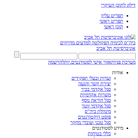
דילוג לתוכן העיקרי
תפריט עליון
תפריט ראשי
תוכן ראשי
ביה"ס לכימיה
הפקולטה למדעים מדויקים
אוניברסיטת תל אביב
מערכת פניות
אזור אישי לסטודנטים.יות
להרשמה
אודות
ועדות ובעלי תפקידים
יצירת קשר והגעה
סגל אקדמי בכיר
משרות אקדמיות
סגל הוראה נוסף
סגל אקדמי זוטר
מינהלת ביה"ס
פוסט דוקטורנטים
סגל טכני ועובדי מחקר
מידע לסטודנטים
כללי בטיחות