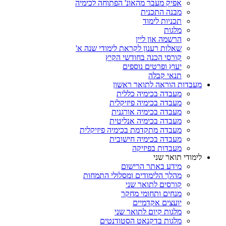
אפיק מעבר מהאונ' הפתוחה לכימיה
מבנה התכנית
תכניות לימוד
מלגות
הרשמה און ליין
שאלות רענון לקראת לימודי שנה א'
קורסי הכנה בחודשי הקיץ
יעוץ ופרטים נוספים
תנאי קבלה
מעבדות הוראה לתואר ראשון
מעבדה בכימיה כללית
מעבדה בכימיה פיזיקלית
מעבדה בכימיה אורגנית
מעבדה בכימיה אנליטית
מעבדה מתקדמת בכימיה פיזיקלית
מעבדה בכימיה חישובית
מעבדות בפיזיקה
לימודי תואר שני
מידע באתר הרישום
מהלך הלימודים ומסלולי התמחות
קורסים לתואר שני
מנחים ותחומי מחקר
יועצים אקדמיים
מלגות קיום לתואר שני
מלגות בדקנאט הסטודנטים