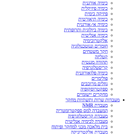
כימיה אורגנית
כימיה פיזיקלית
פיזיקה כימית
כימיה תיאורטית
כימיה אי-אורגנית
כימיה ביולוגית ותרופתית
כימיה אנליטית
אלקטרוכימיה
חומרים וננוטכנולוגיה
חקר משטחים
קטליזה
תהודה מגנטית
קריסטלוגרפיה
כימיה פלואורוגנית
פולימרים
נוזלים מרוכבים
ספקטרוסקופיה
מחקרים יישומיים
מעבדות שרות ותשתיות מחקר
מעבדת NMR
המעבדה למס ספקטרומטריה
מעבדת קריסטלוגרפיה
מעבדה לכימיה אנליטית
בית מלאכה מכני למחקר ופיתוח
מעבדת אלקטרוניקה