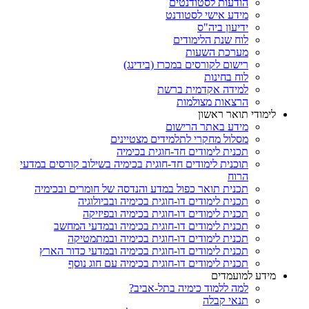
הודעות לסטודנטים
מידע אישי לסטודנט
ידיעון ביה"ס
לוח שנת הלימודים
מערכת השעות
רישום לקורסים במכרז (בידינג)
לוח בחינות
למידה אקדמית ברשת
הרצאות מצולמות
לימודי תואר ראשון
מידע באתר הרישום
מסלול מחקרי לתלמידים מצטיינים
תכנית לימודים חד-חוגית בכימיה
תוכנית לימודים חד-חוגית בכימיה בשילוב קורסים במדעי
הרוח
תכנית תואר כפול במדע והנדסה של חומרים ובכימיה
תכנית לימודים דו-חוגית בכימיה ובביולוגיה
תכנית לימודים דו-חוגית בכימיה ובפיזיקה
תכנית לימודים דו-חוגית בכימיה ובמדעי המחשב
תכנית לימודים דו-חוגית בכימיה ובמתמטיקה
תכנית לימודים דו-חוגית בכימיה ובמדעי כדור הארץ
תכנית לימודים דו-חוגית בכימיה עם חוג נוסף
מידע למועמדים
למה ללמוד כימיה בתל-אביב?
תנאי קבלה