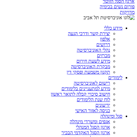
ארגון הסגל הזוטר
פורום נשים בכימיה
מדויקות
מידע כללי
יצירת קשר ודרכי הגעה
אלפון
דרושים
נהלי האוניברסיטה
מכרזים
מידע לשעת חירום
מבקרת האוניברסיטה
תקנון משמעת ופסקי דין
לימודים
רישום לאוניברסיטה
מידע למתעניינים בלימודים
חישוב סיכויי קבלה לתואר ראשון
לוח שנת הלימודים
ידיעונים
כניסה לאזור האישי
סגל ומינהלה
אגפים ומשרדי מינהלה
ארגון הסגל המנהלי
ארגון הסגל האקדמי הבכיר