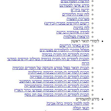
הודעות לסטודנטים
מידע אישי לסטודנט
ידיעון ביה"ס
לוח שנת הלימודים
מערכת השעות
רישום לקורסים במכרז (בידינג)
לוח בחינות
למידה אקדמית ברשת
הרצאות מצולמות
לימודי תואר ראשון
מידע באתר הרישום
מסלול מחקרי לתלמידים מצטיינים
תכנית לימודים חד-חוגית בכימיה
תוכנית לימודים חד-חוגית בכימיה בשילוב קורסים במדעי
הרוח
תכנית תואר כפול במדע והנדסה של חומרים ובכימיה
תכנית לימודים דו-חוגית בכימיה ובביולוגיה
תכנית לימודים דו-חוגית בכימיה ובפיזיקה
תכנית לימודים דו-חוגית בכימיה ובמדעי המחשב
תכנית לימודים דו-חוגית בכימיה ובמתמטיקה
תכנית לימודים דו-חוגית בכימיה ובמדעי כדור הארץ
תכנית לימודים דו-חוגית בכימיה עם חוג נוסף
מידע למועמדים
למה ללמוד כימיה בתל-אביב?
תנאי קבלה