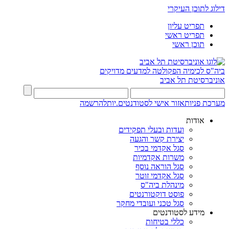
דילוג לתוכן העיקרי
תפריט עליון
תפריט ראשי
תוכן ראשי
ביה"ס לכימיה
הפקולטה למדעים מדויקים
אוניברסיטת תל אביב
מערכת פניות
אזור אישי לסטודנטים.יות
להרשמה
אודות
ועדות ובעלי תפקידים
יצירת קשר והגעה
סגל אקדמי בכיר
משרות אקדמיות
סגל הוראה נוסף
סגל אקדמי זוטר
מינהלת ביה"ס
פוסט דוקטורנטים
סגל טכני ועובדי מחקר
מידע לסטודנטים
כללי בטיחות