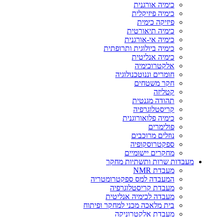
כימיה אורגנית
כימיה פיזיקלית
פיזיקה כימית
כימיה תיאורטית
כימיה אי-אורגנית
כימיה ביולוגית ותרופתית
כימיה אנליטית
אלקטרוכימיה
חומרים וננוטכנולוגיה
חקר משטחים
קטליזה
תהודה מגנטית
קריסטלוגרפיה
כימיה פלואורוגנית
פולימרים
נוזלים מרוכבים
ספקטרוסקופיה
מחקרים יישומיים
מעבדות שרות ותשתיות מחקר
מעבדת NMR
המעבדה למס ספקטרומטריה
מעבדת קריסטלוגרפיה
מעבדה לכימיה אנליטית
בית מלאכה מכני למחקר ופיתוח
מעבדת אלקטרוניקה