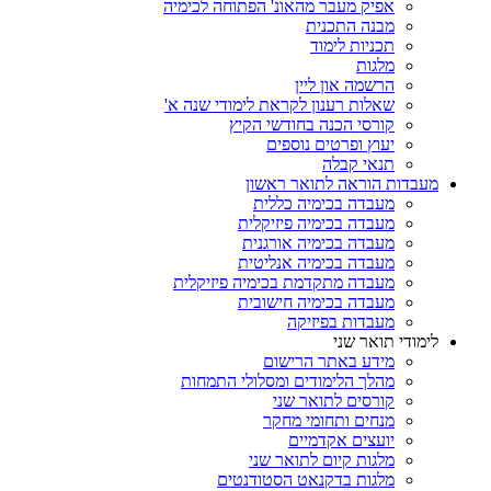
אפיק מעבר מהאונ' הפתוחה לכימיה
מבנה התכנית
תכניות לימוד
מלגות
הרשמה און ליין
שאלות רענון לקראת לימודי שנה א'
קורסי הכנה בחודשי הקיץ
יעוץ ופרטים נוספים
תנאי קבלה
מעבדות הוראה לתואר ראשון
מעבדה בכימיה כללית
מעבדה בכימיה פיזיקלית
מעבדה בכימיה אורגנית
מעבדה בכימיה אנליטית
מעבדה מתקדמת בכימיה פיזיקלית
מעבדה בכימיה חישובית
מעבדות בפיזיקה
לימודי תואר שני
מידע באתר הרישום
מהלך הלימודים ומסלולי התמחות
קורסים לתואר שני
מנחים ותחומי מחקר
יועצים אקדמיים
מלגות קיום לתואר שני
מלגות בדקנאט הסטודנטים