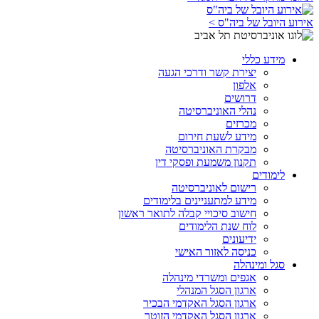
אירוע היובל של ביה"ס >
מידע כללי
יצירת קשר ודרכי הגעה
אלפון
דרושים
נהלי האוניברסיטה
מכרזים
מידע לשעת חירום
מבקרת האוניברסיטה
תקנון משמעת ופסקי דין
לימודים
רישום לאוניברסיטה
מידע למתעניינים בלימודים
חישוב סיכויי קבלה לתואר ראשון
לוח שנת הלימודים
ידיעונים
כניסה לאזור האישי
סגל ומינהלה
אגפים ומשרדי מינהלה
ארגון הסגל המנהלי
ארגון הסגל האקדמי הבכיר
ארגון הסגל האקדמי הזוטר