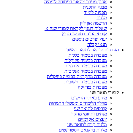
אפיק מעבר מהאונ' הפתוחה לכימיה
מבנה התכנית
תכניות לימוד
מלגות
הרשמה און ליין
שאלות רענון לקראת לימודי שנה א'
קורסי הכנה בחודשי הקיץ
יעוץ ופרטים נוספים
תנאי קבלה
מעבדות הוראה לתואר ראשון
מעבדה בכימיה כללית
מעבדה בכימיה פיזיקלית
מעבדה בכימיה אורגנית
מעבדה בכימיה אנליטית
מעבדה מתקדמת בכימיה פיזיקלית
מעבדה בכימיה חישובית
מעבדות בפיזיקה
לימודי תואר שני
מידע באתר הרישום
מהלך הלימודים ומסלולי התמחות
קורסים לתואר שני
מנחים ותחומי מחקר
יועצים אקדמיים
מלגות קיום לתואר שני
מלגות בדקנאט הסטודנטים