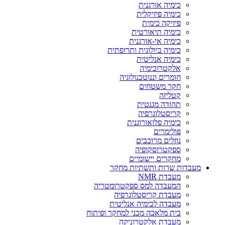
כימיה אורגנית
כימיה פיזיקלית
פיזיקה כימית
כימיה תיאורטית
כימיה אי-אורגנית
כימיה ביולוגית ותרופתית
כימיה אנליטית
אלקטרוכימיה
חומרים וננוטכנולוגיה
חקר משטחים
קטליזה
תהודה מגנטית
קריסטלוגרפיה
כימיה פלואורוגנית
פולימרים
נוזלים מרוכבים
ספקטרוסקופיה
מחקרים יישומיים
מעבדות שרות ותשתיות מחקר
מעבדת NMR
המעבדה למס ספקטרומטריה
מעבדת קריסטלוגרפיה
מעבדה לכימיה אנליטית
בית מלאכה מכני למחקר ופיתוח
מעבדת אלקטרוניקה