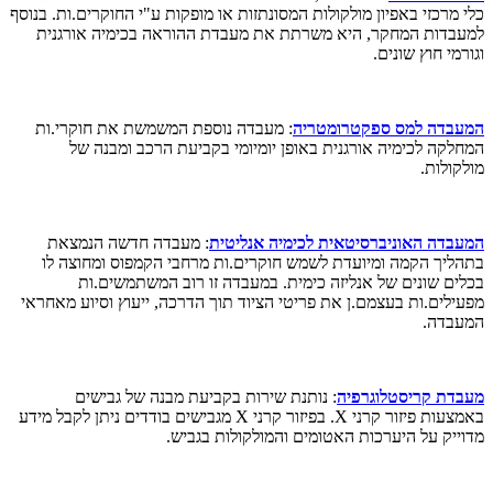
כלי מרכזי באפיון מולקולות המסונתזות או מופקות ע"י החוקרים.ות. בנוסף
למעבדות המחקר, היא משרתת את מעבדת ההוראה בכימיה אורגנית
וגורמי חוץ שונים.
המעבדה למס ספקטרומטריה
: מעבדה נוספת המשמשת את חוקרי.ות
המחלקה לכימיה אורגנית באופן יומיומי בקביעת הרכב ומבנה של
מולקולות.
המעבדה האוניברסיטאית לכימיה אנליטית
: מעבדה חדשה הנמצאת
בתהליך הקמה ומיועדת לשמש חוקרים.ות מרחבי הקמפוס ומחוצה לו
בכלים שונים של אנליזה כימית. במעבדה זו רוב המשתמשים.ות
מפעילים.ות בעצמם.ן את פריטי הציוד תוך הדרכה, ייעוץ וסיוע מאחראי
המעבדה.
מעבדת קריסטלוגרפיה
: נותנת שירות בקביעת מבנה של גבישים
באמצעות פיזור קרני X. בפיזור קרני X מגבישים בודדים ניתן לקבל מידע
מדוייק על היערכות האטומים והמולקולות בגביש.