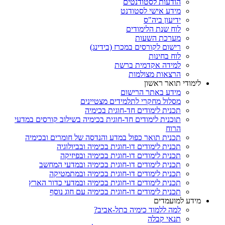
הודעות לסטודנטים
מידע אישי לסטודנט
ידיעון ביה"ס
לוח שנת הלימודים
מערכת השעות
רישום לקורסים במכרז (בידינג)
לוח בחינות
למידה אקדמית ברשת
הרצאות מצולמות
לימודי תואר ראשון
מידע באתר הרישום
מסלול מחקרי לתלמידים מצטיינים
תכנית לימודים חד-חוגית בכימיה
תוכנית לימודים חד-חוגית בכימיה בשילוב קורסים במדעי
הרוח
תכנית תואר כפול במדע והנדסה של חומרים ובכימיה
תכנית לימודים דו-חוגית בכימיה ובביולוגיה
תכנית לימודים דו-חוגית בכימיה ובפיזיקה
תכנית לימודים דו-חוגית בכימיה ובמדעי המחשב
תכנית לימודים דו-חוגית בכימיה ובמתמטיקה
תכנית לימודים דו-חוגית בכימיה ובמדעי כדור הארץ
תכנית לימודים דו-חוגית בכימיה עם חוג נוסף
מידע למועמדים
למה ללמוד כימיה בתל-אביב?
תנאי קבלה