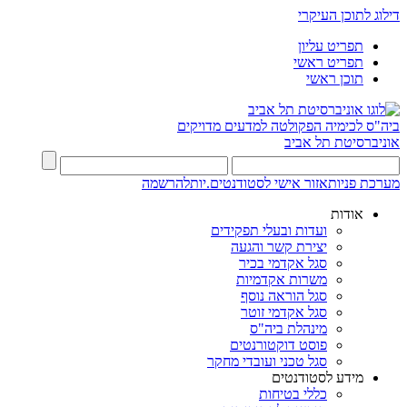
דילוג לתוכן העיקרי
תפריט עליון
תפריט ראשי
תוכן ראשי
ביה"ס לכימיה
הפקולטה למדעים מדויקים
אוניברסיטת תל אביב
מערכת פניות
אזור אישי לסטודנטים.יות
להרשמה
אודות
ועדות ובעלי תפקידים
יצירת קשר והגעה
סגל אקדמי בכיר
משרות אקדמיות
סגל הוראה נוסף
סגל אקדמי זוטר
מינהלת ביה"ס
פוסט דוקטורנטים
סגל טכני ועובדי מחקר
מידע לסטודנטים
כללי בטיחות