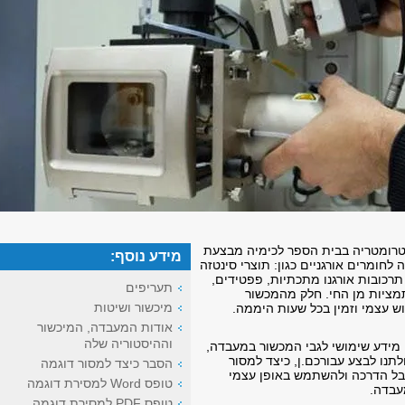
ומטריה בבית הספר לכימיה מבצעת
מידע נוסף:
לחומרים אורגניים כגון: תוצרי סינטזה
 תרכובות אורגנו מתכתיות, פפטידים,
תעריפים
מציות מן החי. חלק מהמכשור
מיכשור ושיטות
ש עצמי וזמין בכל שעות היממה.
אודות המעבדה, המיכשור
וההיסטוריה שלה
מידע שימושי לגבי המכשור במעבדה,
תנו לבצע עבורכם.ן, כיצד למסור
הסבר כיצד למסור דוגמה
קבל הדרכה ולהשתמש באופן עצמי
טופס Word למסירת דוגמה
עבדה.
טופס PDF למסירת דוגמה