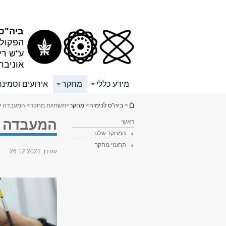
תוכן
תפריט
עליון
ראשי
ביה"ס 
הפקולט
ע"ש רי
אוניבר
מידע כללי
מחקר
אירועים וסמינר
הינך נמצא כאן
>
ביה"ס לכימיה
>
מחקר
>
תשתיות מחקר
> המעבדה ל
המעבדה 
ראשי
המחקר שלנו
תחומי מחקר
עודכן:
26.12.2022