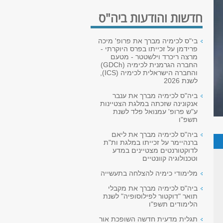
חדשות והודעות ביה"ס
בי"ס לכימיה מברך את פרופ' מיכה
פרידמן על זכייתו בפרס היוקרתי -
מרצה ריכרד וילשטטר - מטעם
החברה הגרמנית לכימיה (GDCh)
והחברה הישראלית לכימיה (ICS),
לשנת 2026
ביה"ס לכימיה מברך את ענבר
אנקונינה שזכתה במלגת הצטיינות
ע"ש פרופ' עמנואל פלד לשנת
תשפ"ו
ביה"ס לכימיה מברך את ליאם
ברנהיימר על זכייתו במלגת ות"ת
לדוקטורנטים מצטיינים במדע
וטכנולוגיה קוונטיים
מלימודי כימיה להצלחה בתעשייה
ביה"ס לכימיה מברך את מקבלי
תואר "דוקטור לפילוסופיה" לשנת
הלימודים תשפ"ו
תגלית מדעית חדשה השופכת אור