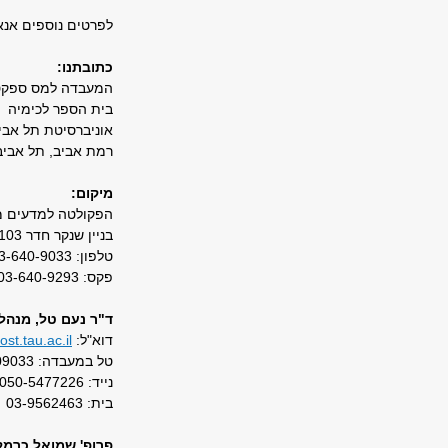
לפרטים נוספים אנא 
כתובתנו:
המעבדה למס ספקט
בית הספר לכימיה
אוניברסיטת תל אבי
רמת אביב, תל אביב, 978
מיקום:
הפקולטה למדעים מד
בניין שנקר חדר 103
טלפון: 03-640-9033
פקס: 03-640-9293
ד"ר נעם טל, מנהל
דוא"ל:
t.tau.ac.il
טל במעבדה: 03-6409033
נייד: 050-5477226
בית: 03-9562463
פרופ' שמואל כרמל