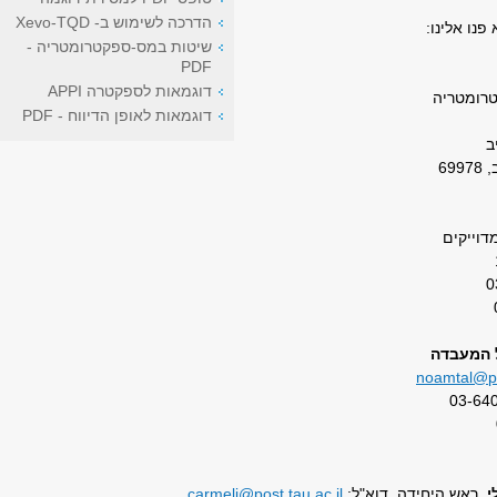
הדרכה לשימוש ב- Xevo-TQD
פנו אלינו:
שיטות במס-ספקטרומטריה -
PDF
דוגמאות לספקטרה APPI
רומטריה
דוגמאות לאופן הדיווח - PDF
ב
69
וייקים
 המעבדה
noamtal@pos
י
, ראש היחידה, דוא"ל:
carmeli@post.tau.ac.il