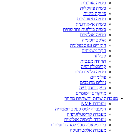
כימיה אורגנית
כימיה פיזיקלית
פיזיקה כימית
כימיה תיאורטית
כימיה אי-אורגנית
כימיה ביולוגית ותרופתית
כימיה אנליטית
אלקטרוכימיה
חומרים וננוטכנולוגיה
חקר משטחים
קטליזה
תהודה מגנטית
קריסטלוגרפיה
כימיה פלואורוגנית
פולימרים
נוזלים מרוכבים
ספקטרוסקופיה
מחקרים יישומיים
מעבדות שרות ותשתיות מחקר
מעבדת NMR
המעבדה למס ספקטרומטריה
מעבדת קריסטלוגרפיה
מעבדה לכימיה אנליטית
בית מלאכה מכני למחקר ופיתוח
מעבדת אלקטרוניקה