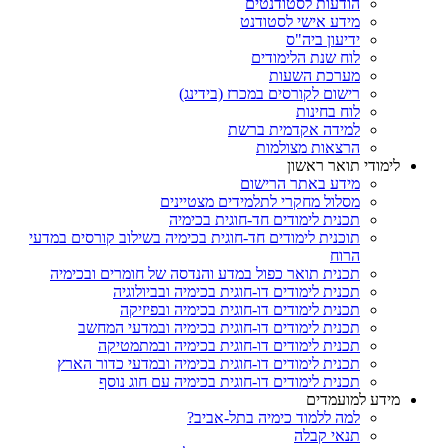
הודעות לסטודנטים
מידע אישי לסטודנט
ידיעון ביה"ס
לוח שנת הלימודים
מערכת השעות
רישום לקורסים במכרז (בידינג)
לוח בחינות
למידה אקדמית ברשת
הרצאות מצולמות
לימודי תואר ראשון
מידע באתר הרישום
מסלול מחקרי לתלמידים מצטיינים
תכנית לימודים חד-חוגית בכימיה
תוכנית לימודים חד-חוגית בכימיה בשילוב קורסים במדעי
הרוח
תכנית תואר כפול במדע והנדסה של חומרים ובכימיה
תכנית לימודים דו-חוגית בכימיה ובביולוגיה
תכנית לימודים דו-חוגית בכימיה ובפיזיקה
תכנית לימודים דו-חוגית בכימיה ובמדעי המחשב
תכנית לימודים דו-חוגית בכימיה ובמתמטיקה
תכנית לימודים דו-חוגית בכימיה ובמדעי כדור הארץ
תכנית לימודים דו-חוגית בכימיה עם חוג נוסף
מידע למועמדים
למה ללמוד כימיה בתל-אביב?
תנאי קבלה