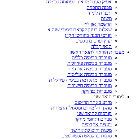
אפיק מעבר מהאונ' הפתוחה לכימיה
מבנה התכנית
תכניות לימוד
מלגות
הרשמה און ליין
שאלות רענון לקראת לימודי שנה א'
קורסי הכנה בחודשי הקיץ
יעוץ ופרטים נוספים
תנאי קבלה
מעבדות הוראה לתואר ראשון
מעבדה בכימיה כללית
מעבדה בכימיה פיזיקלית
מעבדה בכימיה אורגנית
מעבדה בכימיה אנליטית
מעבדה מתקדמת בכימיה פיזיקלית
מעבדה בכימיה חישובית
מעבדות בפיזיקה
לימודי תואר שני
מידע באתר הרישום
מהלך הלימודים ומסלולי התמחות
קורסים לתואר שני
מנחים ותחומי מחקר
יועצים אקדמיים
מלגות קיום לתואר שני
מלגות בדקנאט הסטודנטים