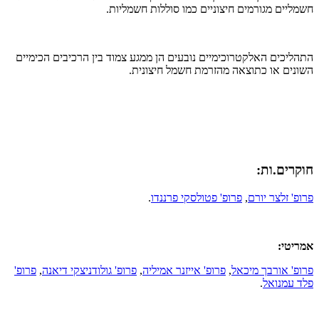
חשמליים מגורמים חיצוניים כמו סוללות חשמליות.
התהליכים האלקטרוכימיים נובעים הן ממגע צמוד בין הרכיבים הכימיים
השונים או כתוצאה מהזרמת חשמל חיצונית.
חוקרים.ות:
פרופ' זלצר יורם
,
פרופ' פטולסקי פרננדו
.
אמריטי:
פרופ' אורבך מיכאל
,
פרופ' אייזנר אמיליה
, ​
פרופ' גולודניצקי דיאנה
,
פרופ'
פלד עמנואל
.