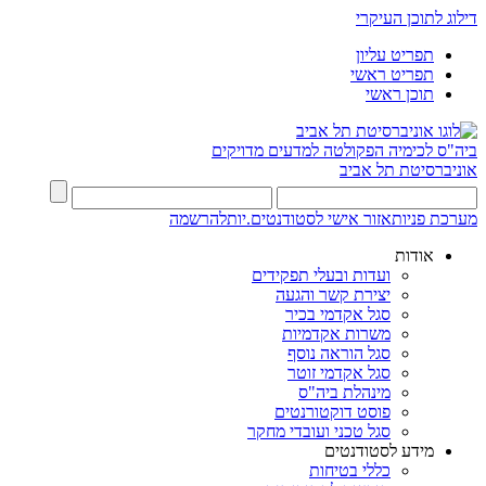
דילוג לתוכן העיקרי
תפריט עליון
תפריט ראשי
תוכן ראשי
ביה"ס לכימיה
הפקולטה למדעים מדויקים
אוניברסיטת תל אביב
מערכת פניות
אזור אישי לסטודנטים.יות
להרשמה
אודות
ועדות ובעלי תפקידים
יצירת קשר והגעה
סגל אקדמי בכיר
משרות אקדמיות
סגל הוראה נוסף
סגל אקדמי זוטר
מינהלת ביה"ס
פוסט דוקטורנטים
סגל טכני ועובדי מחקר
מידע לסטודנטים
כללי בטיחות