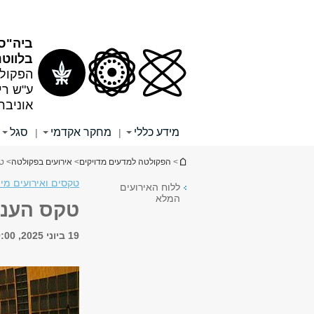
תוכן
תפריט
עליון
ראשי
ביה"ס
בלווטנ
הפקולט
ע"ש רי
אוניבר
מידע כללי
מחקר אקדמי
סגל
|
|
הינך נמצא כאן
>
הפקולטה למדעים מדויקים
>
אירועים בפקולטה
> טקס ה
טקסים ואירועים מי
ללוח האירועים
המלא
טקס הענקת תארים 2025 
19 ביוני 2025, 19:00