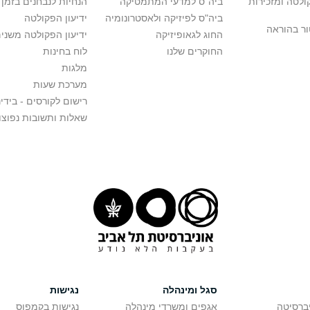
לטה ומזכירות
ביה"ס למדעי המתמטיקה
הנחיות לנבחנים בזמן 
ביה"ס לפיזיקה ולאסטרונומיה
ידיעון הפקולטה
ור בהוראה
החוג לגאופיזיקה
ידיעון הפקולטה משני
החוקרים שלנו
לוח בחינות
מלגות
מערכת שעות
רישום לקורסים - בידינ
שאלות ותשובות נפוצו
סגל ומינהלה
נגישות
יברסיטה
אגפים ומשרדי מינהלה
נגישות בקמפוס