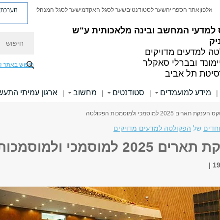
מערכת פ
אלפון
אתר הספרייה
שער לסטודנטים
שער לסגל האקדמי
שער לסגל המנהלי
 למדעי המחשב ובינה מלאכותית ע"ש
חיפוש
יק
ה למדעים מדויקים
ימונד ובברלי סאקלר
חיפוש באתר ז
סיטת תל אביב
מידע למועמדים
סטודנטים
מחשוב
ארגון עמיתי התעש
|
|
|
|
ענקת תארים 2025 למוסמכי ולמוסמכות הפקולטה
וחדים
של
הפקולטה למדעים מדויקים
למוסמכי ולמוסמכות הפקולטה