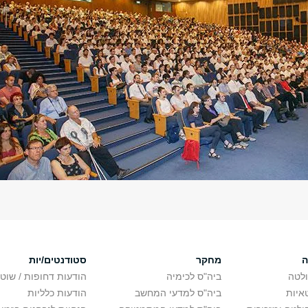
ה
מחקר
סטודנטים/יות
לטה
ביה"ס לכימיה
הודעות דחופות / שוט
איות
ביה"ס למדעי המחשב
הודעות כלליות