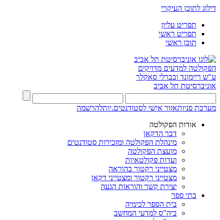
דילוג לתוכן העיקרי
תפריט עליון
תפריט ראשי
תוכן ראשי
הפקולטה למדעים מדויקים
ע"ש ריימונד ובברלי סאקלר
אוניברסיטת תל אביב
מערכת פניות
אזור אישי לסטודנטים.יות
להרשמה
אודות הפקולטה
דבר הדקאן
מינהלת הפקולטה ומזכירות סטודנטים
מועצת הפקולטה
ועדות פקולטאיות
מצטייני רקטור בהוראה
מצטייני רקטור ומצטייני דקאן
יצירת קשר והוראות הגעה
בתי ספר
בית הספר לכימיה
ביה"ס למדעי המחשב