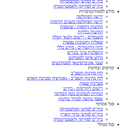
ביה"ס למדעי המתמטיקה
ביה"ס לפיזיקה ולאסטרונומיה
מידע לסטודנטים/יות
ידיעון הפקולטה
ידיעון הפקולטה משנים קודמות
הודעות דחופות / שוטפות
הודעות כלליות
מועמדים - רישום ותנאי קבלה
שאלות ותשובות נפוצות
בתר-דוקטורים - מידע כללי
התפלגות ציוני בוגרים
מידע אישי לסטודנט
שער אוניברסיטאי לסטודנטים
קורסים ובחינות
לוח בחינות תשפ"ב
לוח בחינות תשפ"ב - גאוגרפיה וסביבת האדם
מערכת שעות
רישום לקורסים - בידינג
הנחיות לנבחנים בזמן הבחינה
טפסי בקשה למדור בחינות
סגל אקדמי
ביה"ס למדעי המתמטיקה
ביה"ס למדעי כדור הארץ
ביה"ס לפיזיקה ולאסטרונומיה
סגל מנהלי