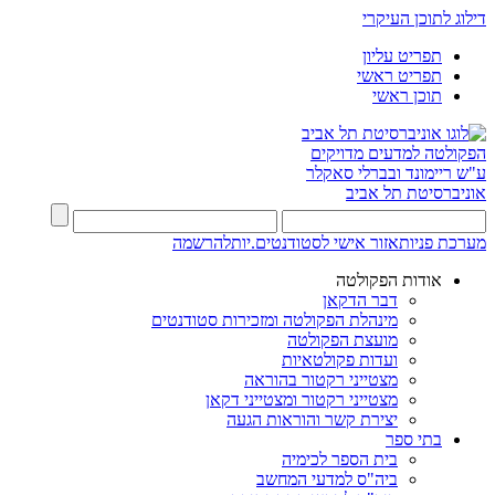
דילוג לתוכן העיקרי
תפריט עליון
תפריט ראשי
תוכן ראשי
הפקולטה למדעים מדויקים
ע"ש ריימונד ובברלי סאקלר
אוניברסיטת תל אביב
מערכת פניות
אזור אישי לסטודנטים.יות
להרשמה
אודות הפקולטה
דבר הדקאן
מינהלת הפקולטה ומזכירות סטודנטים
מועצת הפקולטה
ועדות פקולטאיות
מצטייני רקטור בהוראה
מצטייני רקטור ומצטייני דקאן
יצירת קשר והוראות הגעה
בתי ספר
בית הספר לכימיה
ביה"ס למדעי המחשב