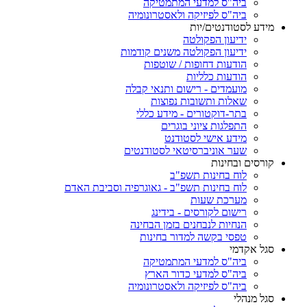
ביה"ס למדעי המתמטיקה
ביה"ס לפיזיקה ולאסטרונומיה
מידע לסטודנטים/יות
ידיעון הפקולטה
ידיעון הפקולטה משנים קודמות
הודעות דחופות / שוטפות
הודעות כלליות
מועמדים - רישום ותנאי קבלה
שאלות ותשובות נפוצות
בתר-דוקטורים - מידע כללי
התפלגות ציוני בוגרים
מידע אישי לסטודנט
שער אוניברסיטאי לסטודנטים
קורסים ובחינות
לוח בחינות תשפ"ב
לוח בחינות תשפ"ב - גאוגרפיה וסביבת האדם
מערכת שעות
רישום לקורסים - בידינג
הנחיות לנבחנים בזמן הבחינה
טפסי בקשה למדור בחינות
סגל אקדמי
ביה"ס למדעי המתמטיקה
ביה"ס למדעי כדור הארץ
ביה"ס לפיזיקה ולאסטרונומיה
סגל מנהלי