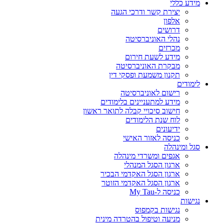
מידע כללי
יצירת קשר ודרכי הגעה
אלפון
דרושים
נהלי האוניברסיטה
מכרזים
מידע לשעת חירום
מבקרת האוניברסיטה
תקנון משמעת ופסקי דין
לימודים
רישום לאוניברסיטה
מידע למתעניינים בלימודים
חישוב סיכויי קבלה לתואר ראשון
לוח שנת הלימודים
ידיעונים
כניסה לאזור האישי
סגל ומינהלה
אגפים ומשרדי מינהלה
ארגון הסגל המנהלי
ארגון הסגל האקדמי הבכיר
ארגון הסגל האקדמי הזוטר
כניסה ל-My Tau
נגישות
נגישות בקמפוס
מניעה וטיפול בהטרדה מינית