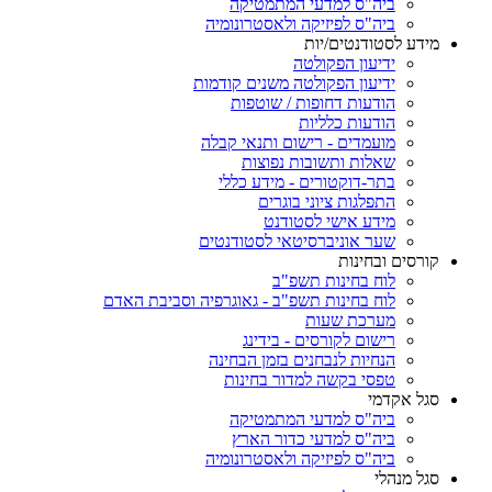
ביה"ס למדעי המתמטיקה
ביה"ס לפיזיקה ולאסטרונומיה
מידע לסטודנטים/יות
ידיעון הפקולטה
ידיעון הפקולטה משנים קודמות
הודעות דחופות / שוטפות
הודעות כלליות
מועמדים - רישום ותנאי קבלה
שאלות ותשובות נפוצות
בתר-דוקטורים - מידע כללי
התפלגות ציוני בוגרים
מידע אישי לסטודנט
שער אוניברסיטאי לסטודנטים
קורסים ובחינות
לוח בחינות תשפ"ב
לוח בחינות תשפ"ב - גאוגרפיה וסביבת האדם
מערכת שעות
רישום לקורסים - בידינג
הנחיות לנבחנים בזמן הבחינה
טפסי בקשה למדור בחינות
סגל אקדמי
ביה"ס למדעי המתמטיקה
ביה"ס למדעי כדור הארץ
ביה"ס לפיזיקה ולאסטרונומיה
סגל מנהלי