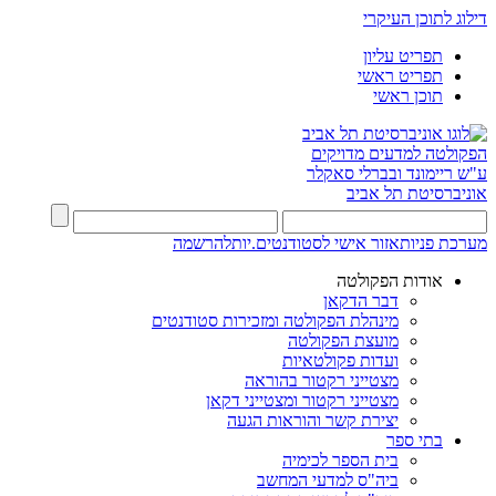
דילוג לתוכן העיקרי
תפריט עליון
תפריט ראשי
תוכן ראשי
הפקולטה למדעים מדויקים
ע"ש ריימונד ובברלי סאקלר
אוניברסיטת תל אביב
מערכת פניות
אזור אישי לסטודנטים.יות
להרשמה
אודות הפקולטה
דבר הדקאן
מינהלת הפקולטה ומזכירות סטודנטים
מועצת הפקולטה
ועדות פקולטאיות
מצטייני רקטור בהוראה
מצטייני רקטור ומצטייני דקאן
יצירת קשר והוראות הגעה
בתי ספר
בית הספר לכימיה
ביה"ס למדעי המחשב