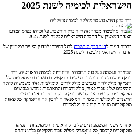
הישראלית לכימיה לשנת 2025
ד"ר ברק הירשברג מהמחלקה לכימיה פיזיקלית
ברכות חמות ל
ד"ר ברק הירשברג
לרגל בחירתו למדען הצעיר המצטיין של
החברה הישראלית לכימיה לשנת 2025.
הבחירה נעשתה בעקבות תרומותיו הייחודיות לכימיה תיאורטית. ד"ר
ברק הירשברג פיתח והגדיר מושגים ופרקטיקות חשובות בסימולציות של
דינמיקה מולקולרית בגבישים מולקולריים. סימולציות אלה משמשות לחקר
תהליכים של מעברי פאזה, פולימורפיות והתארגנות מחדש בגבישים
מולקולריים. קבוצת המחקר של ברק עוסקת בפיתוח אלגוריתמים
חדשניים לסימולציות כימיות, המאפשרות להבין את הדינמיקה של פאזות
מולקולריות מעובות קוונטיות וקלאסיות.
אחד מהישגיו המשמעותיים של ברק הוא פיתוח סימולציות דינמיקה
מולקולרית לדגימה של אינטגרלי מסלול עבור חלקיקים בלתי ניתנים